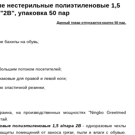
е нестерильные полиэтиленовые 1,5
 "2В", упаковка 50 пар
Данный товар отпускается кратно 50 пар.
е бахилы на обувь;
большим потоком посетителей;
аковые для правой и левой ноги;
ю эластичной резинки;
.
краина, на производственных мощностях "Ningbo Greetmed
итай.
овые полиэтиленовые 1,5 г/пара 2В
- одноразовые чехлы
защиты помещений от заноса грязи, пыли и влаги с обувью.