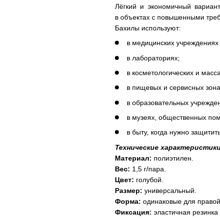
Лёгкий и экономичный вариан
в объектах с повышенными треб
Бахилы используют:
в медицинских учреждениях 
в лабораториях;
в косметологических и масс
в пищевых и сервисных зона
в образовательных учрежде
в музеях, общественных пом
в быту, когда нужно защитить
Технические характеристики 
Материал:
полиэтилен.
Вес:
1,5 г/пара.
Цвет:
голубой.
Размер:
универсальный.
Форма:
одинаковые для правой 
Фиксация:
эластичная резинка 