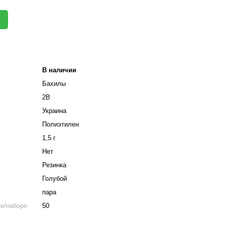
В наличии
Бахилы
2В
Украина
Полиэтилен
1,5 г
Нет
Резинка
Голубой
пара
ке/наборе
50