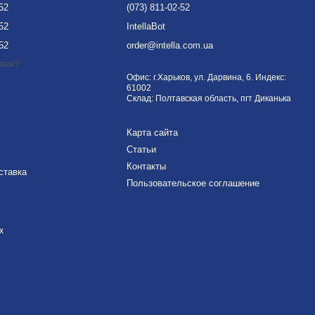
-52
(073) 811-02-52
-52
IntellaBot
-52
order@intella.com.ua
 вам?
Офис: г.Харьков, ул. Дарвина, 6. Индекс:
61002
Склад: Полтавская область, пгт Диканька
Карта сайта
Статьи
Контакты
ставка
Пользовательское соглашение
х