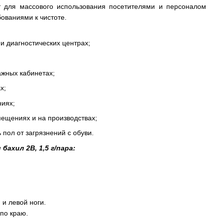
т для массового использования посетителями и персоналом
ованиями к чистоте.
и диагностических центрах;
ажных кабинетах;
х;
ниях;
ещениях и на производствах;
 пол от загрязнений с обуви.
бахил 2В, 1,5 г/пара:
и левой ноги.
по краю.