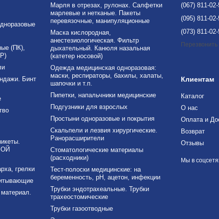
Марля в отрезах, рулонах. Салфетки
(067) 811-02
марлевые и нетканые. Пакеты
(095) 811-02
перевязочные, манипуляционные
дноразовые
(073) 811-02
Маска кислородная,
анестезиологическая. Фильтр
Перезвонить
е (ПК),
дыхательный. Канюля назальная
Р)
(катетер носовой)
ли
Одежда медицинская одноразовая:
маски, респираторы, бахилы, халаты,
ндажи. Бинт
Клиентам
шапочки и т.п.
Пипетки, напальчники медицинские
Каталог
е
Подгузники для взрослых
О нас
тво
Простыни одноразовые и покрытия
Оплата и До
Скальпели и лезвия хирургические.
Возврат
Ранорасширители
никеты.
Отзывы
ВОЙ
Стоматологические материалы
(расходники)
Мы в соцсетя
рха, грелки
Тест-полоски медицинские: на
беременность, рН, ацетон, инфекции
питывающие
Трубки эндотрахеальные. Трубки
материал.
трахеостомические
Трубки газоотводные