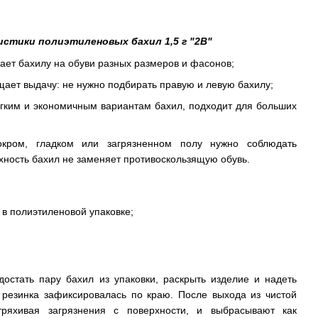
стики полиэтиленовых бахил 1,5 г "2В"
ает бахилу на обуви разных размеров и фасонов;
ает выдачу: не нужно подбирать правую и левую бахилу;
легким и экономичным вариантам бахил, подходит для больших
ром, гладком или загрязненном полу нужно соблюдать
хность бахил не заменяет противоскользящую обувь.
к в полиэтиленовой упаковке;
остать пару бахил из упаковки, раскрыть изделие и надеть
ы резинка зафиксировалась по краю. После выхода из чистой
ряхивая загрязнения с поверхности, и выбрасывают как