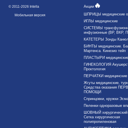
🔥
Акции
© 2011-2026 Intella
ШПРИЦЫ медицинские о
Мобильная версия
ИГЛЫ медицинские
СИСТЕМЫ трансфузионны
инфузионные (ВР, ВКР, П
КАТЕТЕРЫ Зонды Каню
БИНТЫ медицинские. Ба
Мартенса. Кинезио тейп
ПЛАСТЫРИ медицински
ГИНЕКОЛОГИЯ Акушерс
Проктология
ПЕРЧАТКИ медицинские
Жгуты медицинские, тур
Средства оказания ПЕР
ПОМОЩИ
Спринцовки, кружки Эсма
Пеленки одноразовые в
ШОВНЫЙ хирургический 
Сетка хирургическая
полипропиленовая