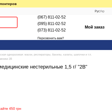
олонтеров
Рус
Укр
(067) 811-02-52
(095) 811-02-52
Мой заказ
(073) 811-02-52
Перезвонить вам?
кая одноразовая: маски, респираторы, бахилы, халаты, шапочки и т.п.
авники 2В
едицинские нестерильные 1,5 г/ "2В"
айте 450 грн