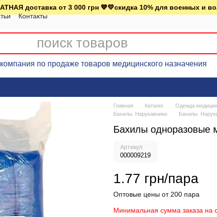
АТНАЯ доставка от 3 000 грн 💙💛скидка 10% для военных и в
тьи
Контакты
омпания по продаже товаров медицинского назначения
Главная
Каталог
Одежда медицинс
Бахилы. Нарукавники
Бахилы. Нарук
Бахилы одноразовые м
Артикул
000009219
1.77 грн/пара
Оптовые цены от 200 пара
Минимальная сумма заказа на с