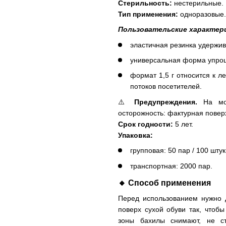
Стерильность:
нестерильные.
Тип применения:
одноразовые.
Пользовательские характери
эластичная резинка удержив
универсальная форма упрощ
формат 1,5 г относится к 
потоков посетителей.
⚠️
Предупреждения.
На мок
осторожность: фактурная повер
Срок годности:
5 лет.
Упаковка:
групповая: 50 пар / 100 шту
транспортная: 2000 пар.
🔸
Способ применения
Перед использованием нужно д
поверх сухой обуви так, чтоб
зоны бахилы снимают, не ст