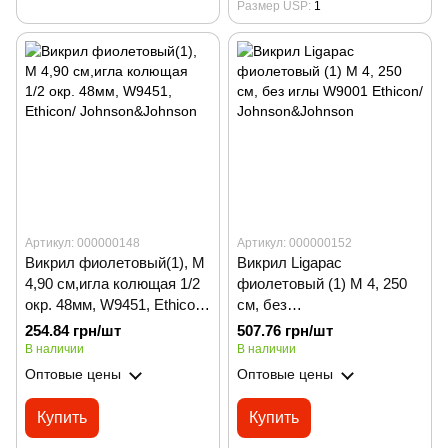
Размер USP
1
Артикул: 000000148
Артикул: 000000152
Викрил фиолетовый(1), М
Викрил Ligapac
4,90 см,игла колющая 1/2
фиолетовый (1) М 4, 250
окр. 48мм, W9451, Ethicon/
см, без
Johnson&Johnson
иглы W9001 Ethicon/
254.84 грн/шт
507.76 грн/шт
Johnson&Johnson
В наличии
В наличии
Оптовые цены
Оптовые цены
Купить
Купить