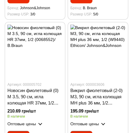
Бренд
Johnson&Johnson
Бренд
B. Braun
Размер USP
3/0
Размер USP
5/0
Артикул: 000005702
Артикул: 000003606
Новосин фиолетовый (0)
Викрил фиолетовый (2-0)
М 3.5, 90 см, игла
М3, 90 см, игла колющая
колющая HR 37мм, 1/2
MH plus 36 мм, 1/2
(0068552)/ B.Braun
(W9440) Ethicon/
210.69 грн/шт
195.09 грн/шт
Johnson&Johnson
В наличии
В наличии
Оптовые цены
Оптовые цены