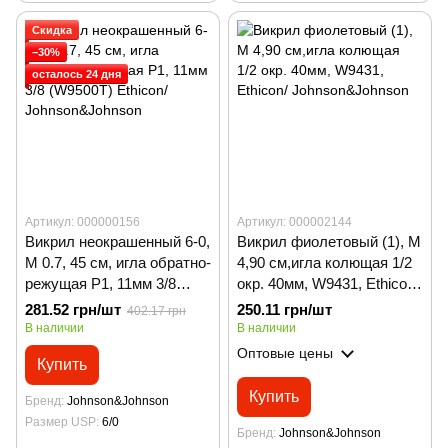
Скидка
−30%
осталось 24 дня
Артикул: 000000156
Артикул: 000002144
Викрил неокрашенный 6-0,
Викрил фиолетовый (1), М
М 0.7, 45 см, игла обратно-
4,90 см,игла колющая 1/2
режущая Р1, 11мм 3/8
окр. 40мм, W9431, Ethicon/
(W9500Т) Ethicon/
Johnson&Johnson
281.52 грн/шт
250.11 грн/шт
402.17 грн
Johnson&Johnson
В наличии
В наличии
Оптовые цены
Купить
Купить
Бренд
Johnson&Johnson
Размер USP
6/0
Бренд
Johnson&Johnson