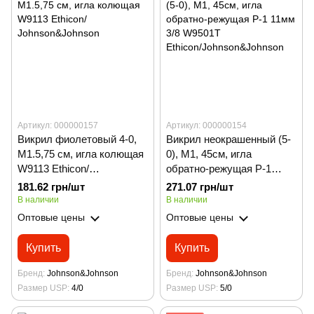
Артикул: 000000157
Артикул: 000000154
Викрил фиолетовый 4-0,
Викрил неокрашенный (5-
М1.5,75 см, игла колющая
0), М1, 45см, игла
W9113 Ethicon/
обратно-режущая P-1
Johnson&Johnson
11мм 3/8 W9501Т
181.62 грн/шт
271.07 грн/шт
Ethicon/Johnson&Johnson
В наличии
В наличии
Оптовые цены
Оптовые цены
Купить
Купить
Бренд
Johnson&Johnson
Бренд
Johnson&Johnson
Размер USP
4/0
Размер USP
5/0