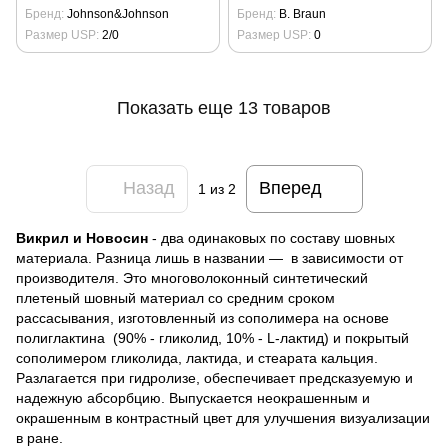
Бренд
Johnson&Johnson
Бренд
B. Braun
Размер USP
2/0
Размер USP
0
Показать еще 13 товаров
Назад
Вперед
1
из 2
Викрил и Новосин
- два одинаковых по составу шовных
материала. Разница лишь в названии — в зависимости от
производителя. Это многоволоконный синтетический
плетеный шовный материал со средним сроком
рассасывания, изготовленный из сополимера на основе
полиглактина (90% - гликолид, 10% - L-лактид) и покрытый
сополимером гликолида, лактида, и стеарата кальция.
Разлагается при гидролизе, обеспечивает предсказуемую и
надежную абсорбцию. Выпускается неокрашенным и
окрашенным в контрастный цвет для улучшения визуализации
в ране.