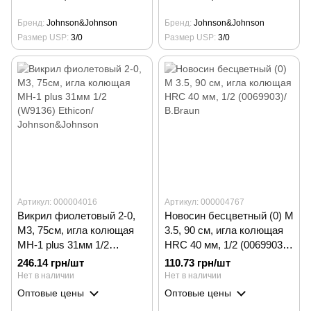
Бренд
Johnson&Johnson
Бренд
Johnson&Johnson
Размер USP
3/0
Размер USP
3/0
Артикул: 000004016
Артикул: 000004767
Викрил фиолетовый 2-0,
Новосин бесцветный (0) М
М3, 75см, игла колющая
3.5, 90 см, игла колющая
МН-1 plus 31мм 1/2
HRС 40 мм, 1/2 (0069903)/
(W9136) Ethicon/
B.Braun
246.14 грн/шт
110.73 грн/шт
Johnson&Johnson
Нет в наличии
Нет в наличии
Оптовые цены
Оптовые цены