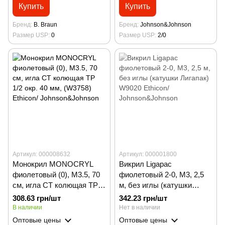
Купить
Купить
Бренд
B. Braun
Бренд
Johnson&Johnson
Размер USP
0
Размер USP
2/0
Артикул: 000008632
Артикул: 000001800
Монокрил MONOCRYL
Викрил Ligapac
фиолетовый (0), М3.5, 70
фиолетовый 2-0, М3, 2,5
см, игла СТ колющая ТР
м, без иглы (катушки
1/2 окр. 40 мм, (W3758)
Лигапак) W9020 Ethicon/
308.63 грн/шт
342.23 грн/шт
Ethicon/ Johnson&Johnson
Johnson&Johnson
В наличии
Нет в наличии
Оптовые цены
Оптовые цены