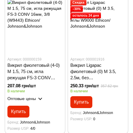
Скидка
−30%
осталось 24 дня
Артикул: 000000159
Артикул: 000001916
Викрил фиолетовый (4-0)
Викрил Ligapac
М 1.5, 75 см, игла
фиолетовый (0) М 3.5,
режущая FS-3 CONV
2.5м, без
16мм, 3/8 (W9443) Ethicon/
иглы W9000 Ethicon/
207.08 грн/шт
250.33 грн/шт
357.62 грн
Johnson&Johnson
Johnson&Johnson
В наличии
В наличии
Оптовые цены
Купить
Купить
Бренд
Johnson&Johnson
Размер USP
0
Бренд
Johnson&Johnson
Размер USP
4/0