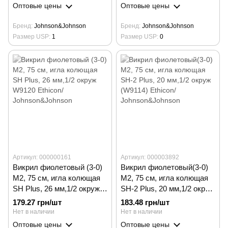
Оптовые цены
Оптовые цены
Бренд
Johnson&Johnson
Бренд
Johnson&Johnson
Размер USP
1
Размер USP
0
Артикул: 000000161
Артикул: 000003892
Викрил фиолетовый (3-0)
Викрил фиолетовый(3-0)
M2, 75 см, игла колющая
M2, 75 см, игла колющая
SH Plus, 26 мм,1/2 окруж
SH-2 Plus, 20 мм,1/2 окруж
W9120 Ethicon/
(W9114) Ethicon/
179.27 грн/шт
183.48 грн/шт
Johnson&Johnson
Johnson&Johnson
Нет в наличии
Нет в наличии
Оптовые цены
Оптовые цены