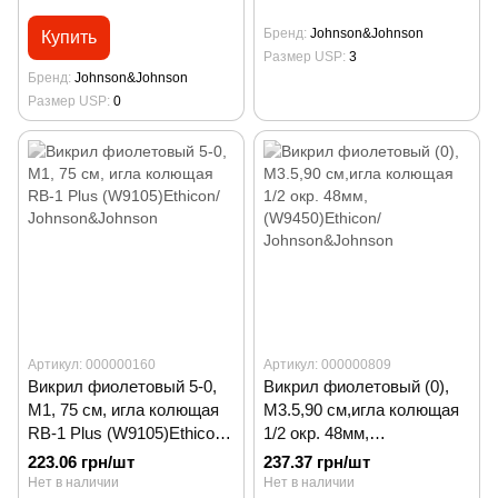
Бренд
Johnson&Johnson
Купить
Размер USP
3
Бренд
Johnson&Johnson
Размер USP
0
Артикул: 000000160
Артикул: 000000809
Викрил фиолетовый 5-0,
Викрил фиолетовый (0),
М1, 75 см, игла колющая
М3.5,90 см,игла колющая
RB-1 Plus (W9105)Ethicon/
1/2 окр. 48мм,
Johnson&Johnson
(W9450)Ethicon/
223.06 грн/шт
237.37 грн/шт
Johnson&Johnson
Нет в наличии
Нет в наличии