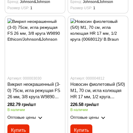
Бренд
Johnson&Johnson
Бренд
Johnson&Johnson
Размер USP
1
Размер USP
1
Артикул: 000003030
Артикул: 000004812
Викрил неокрашенный (3-
Новосин фиолетовый (5/0)
0) 75см, игла режущая FS
М1, 70 см, игла колющая
26 мм, 3/8 круга W9890
HR 17 мм, 1/2 круга
Ethicon/Johnson&Johnson
(0068012)/ B.Braun
282.79 грн/шт
226.58 грн/шт
В наличии
В наличии
Оптовые цены
Оптовые цены
Купить
Купить