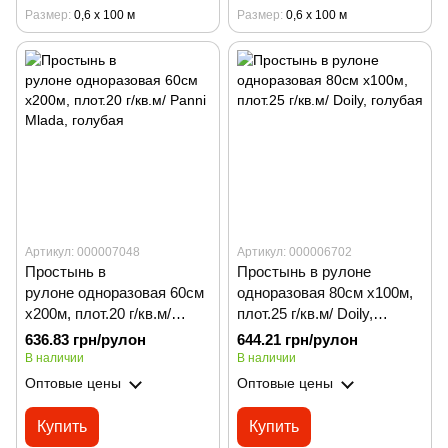
Размер
0,6 х 100 м
Размер
0,6 х 100 м
Артикул: 000007048
Артикул: 000006702
Простынь в
Простынь в рулоне
рулоне одноразовая 60см
одноразовая 80см х100м,
х200м, плот.20 г/кв.м/
плот.25 г/кв.м/ Doily,
Panni Mladа, голубая
голубая
636.83 грн/рулон
644.21 грн/рулон
В наличии
В наличии
Оптовые цены
Оптовые цены
Купить
Купить