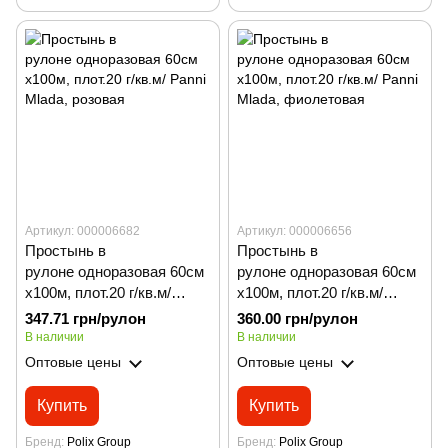
Артикул: 000006682
Артикул: 000006656
Простынь в
Простынь в
рулоне одноразовая 60см
рулоне одноразовая 60см
х100м, плот.20 г/кв.м/
х100м, плот.20 г/кв.м/
Panni Mladа, розовая
Panni Mladа, фиолетовая
347.71 грн/рулон
360.00 грн/рулон
В наличии
В наличии
Оптовые цены
Оптовые цены
Купить
Купить
Бренд
Polix Group
Бренд
Polix Group