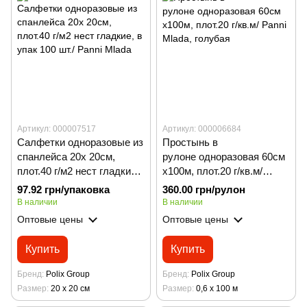
Артикул: 000007517
Артикул: 000006684
Салфетки одноразовые из
Простынь в
спанлейса 20х 20см,
рулоне одноразовая 60см
плот.40 г/м2 нест гладкие,
х100м, плот.20 г/кв.м/
в упак 100 шт./ Panni Mladа
Panni Mladа, голубая
97.92 грн/упаковка
360.00 грн/рулон
В наличии
В наличии
Оптовые цены
Оптовые цены
Купить
Купить
Бренд
Polix Group
Бренд
Polix Group
Размер
20 х 20 см
Размер
0,6 х 100 м