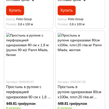
Купить
Купить
Бренд
Polix Group
Бренд
Polix Group
Размер
0,8 х 100 м
Размер
0,8 х 100 м
Артикул: 000009197
Артикул: 000006738
Простынь в рулоне с
Простынь в
перфорацией
рулоне одноразовая 80см
одноразовая 80 см х 1,8 м
х100м, плот.20 г/кв.м/
(рулон 90 м)/ Panni Mladа,
Panni Mladа, желтая
449.81 грн/рулон
449.81 грн/рулон
белая
В наличии
В наличии