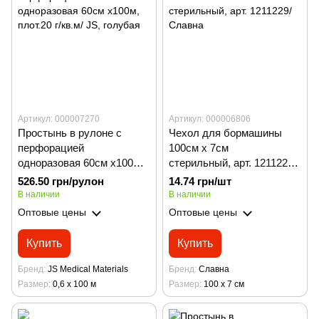
Артикул: 000007270
Артикул: 000006806
Простынь в рулоне с
Чехол для бормашины
перфорацией
100см х 7см
одноразовая 60см х100м,
стерильный, арт. 1211229/
плот.20 г/кв.м/ JS, голубая
Славна
526.50 грн/рулон
14.74 грн/шт
В наличии
В наличии
Оптовые цены
Оптовые цены
Купить
Купить
Бренд
JS Medical Materials
Бренд
Славна
Размер
0,6 х 100 м
Размер
100 х 7 см