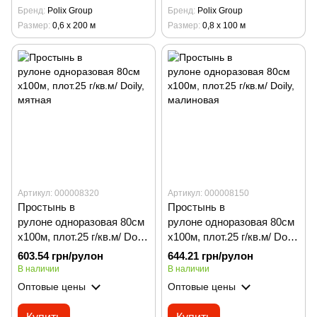
Бренд
Polix Group
Бренд
Polix Group
Размер
0,6 х 200 м
Размер
0,8 х 100 м
Артикул: 000008320
Артикул: 000008150
Простынь в
Простынь в
рулоне одноразовая 80см
рулоне одноразовая 80см
х100м, плот.25 г/кв.м/ Doily,
х100м, плот.25 г/кв.м/ Doily,
мятная
малиновая
603.54 грн/рулон
644.21 грн/рулон
В наличии
В наличии
Оптовые цены
Оптовые цены