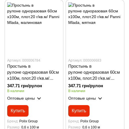
Артикул: 000006784
Артикул: 000006683
Простынь в
Простынь в
рулоне одноразовая 60см
рулоне одноразовая 60см
х100м, плот.20 г/кв.м/
х100м, плот.20 г/кв.м/
Panni Mladа, малиновая
Panni Mladа, мятная
347.71 грн/рулон
347.71 грн/рулон
В наличии
В наличии
Оптовые цены
Оптовые цены
Купить
Купить
Бренд
Polix Group
Бренд
Polix Group
Размер
0,6 х 100 м
Размер
0,6 х 100 м