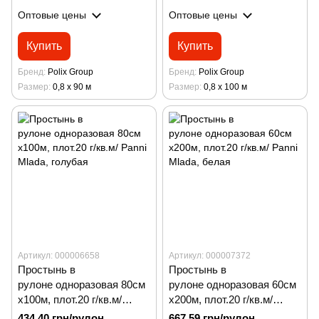
Оптовые цены
Оптовые цены
Купить
Купить
Бренд
Polix Group
Бренд
Polix Group
Размер
0,8 х 90 м
Размер
0,8 х 100 м
Артикул: 000006658
Артикул: 000007372
Простынь в
Простынь в
рулоне одноразовая 80см
рулоне одноразовая 60см
х100м, плот.20 г/кв.м/
х200м, плот.20 г/кв.м/
Panni Mladа, голубая
Panni Mladа, белая
434.40 грн/рулон
667.59 грн/рулон