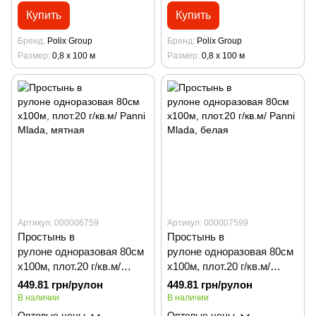
Купить
Купить
Бренд
Polix Group
Бренд
Polix Group
Размер
0,8 х 100 м
Размер
0,8 х 100 м
Артикул: 000006759
Артикул: 000007599
Простынь в
Простынь в
рулоне одноразовая 80см
рулоне одноразовая 80см
х100м, плот.20 г/кв.м/
х100м, плот.20 г/кв.м/
Panni Mladа, мятная
Panni Mladа, белая
449.81 грн/рулон
449.81 грн/рулон
В наличии
В наличии
Оптовые цены
Оптовые цены