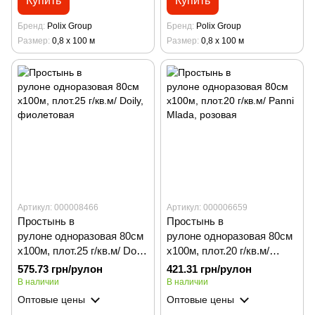
Купить
Купить
Бренд
Polix Group
Бренд
Polix Group
Размер
0,8 х 100 м
Размер
0,8 х 100 м
Артикул: 000008466
Артикул: 000006659
Простынь в
Простынь в
рулоне одноразовая 80см
рулоне одноразовая 80см
х100м, плот.25 г/кв.м/ Doily,
х100м, плот.20 г/кв.м/
фиолетовая
Panni Mladа, розовая
575.73 грн/рулон
421.31 грн/рулон
В наличии
В наличии
Оптовые цены
Оптовые цены