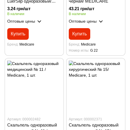
LuerSlip одноразовый/
черная/ MEDICARE
Medicare/ Китай
3.24 грн/шт
43.21 грн/шт
В наличии
В наличии
Оптовые цены
Оптовые цены
Купить
Купить
Бренд
Medicare
Бренд
Medicare
Номер иглы
G 22
Артикул: 000002482
Артикул: 000002371
Скальпель одноразовый
Скальпель одноразовый