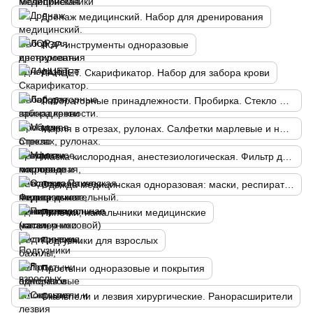
Дренаж медицинский. Набор для дренирования
ЛОР-инструменты одноразовые
ЛАНЦЕТ. Скарификатор. Набор для забора крови
Лабораторные принадлежности. Пробирка. Стекло предметное, покровное
Марля в отрезах, рулонах. Салфетки марлевые и нетканые. Пакеты перевязочные, манипуляционные
Маска кислородная, анестезиологическая. Фильтр дыхательный. Канюля назальная (катетер носовой)
Одежда медицинская одноразовая: маски, респираторы, бахилы, халаты, шапочки и т.п.
Пипетки, напальчники медицинские
Подгузники для взрослых
Простыни одноразовые и покрытия
Скальпели и лезвия хирургические. Ранорасширители