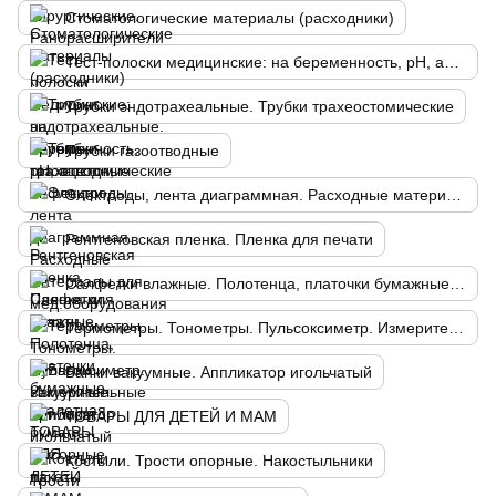
Стоматологические материалы (расходники)
Тест-полоски медицинские: на беременность, рН, ацетон, инфекции
Трубки эндотрахеальные. Трубки трахеостомические
Трубки газоотводные
Электроды, лента диаграммная. Расходные материалы для мед.оборудования
Рентгеновская пленка. Пленка для печати
Салфетки влажные. Полотенца, платочки бумажные. Туалетная бумага. Мусорные пакеты
Термометры. Тонометры. Пульсоксиметр. Измерительные приборы
Банки вакуумные. Аппликатор игольчатый
ТОВАРЫ ДЛЯ ДЕТЕЙ И МАМ
Костыли. Трости опорные. Накостыльники