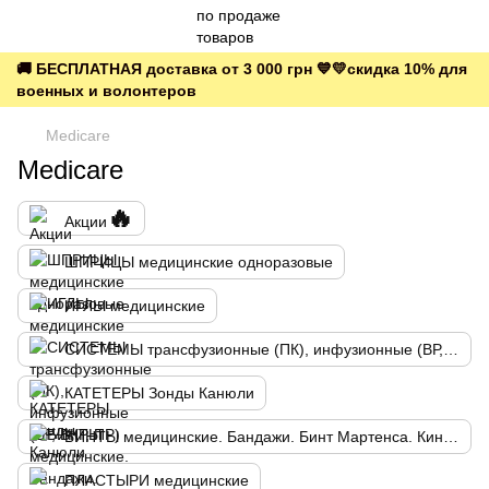
🚚 БЕСПЛАТНАЯ доставка от 3 000 грн 💙💛скидка 10% для
военных и волонтеров
Medicare
Medicare
🔥
Акции
ШПРИЦЫ медицинские одноразовые
ИГЛЫ медицинские
СИСТЕМЫ трансфузионные (ПК), инфузионные (ВР, ВКР, ПР)
КАТЕТЕРЫ Зонды Канюли
БИНТЫ медицинские. Бандажи. Бинт Мартенса. Кинезио тейп
ПЛАСТЫРИ медицинские