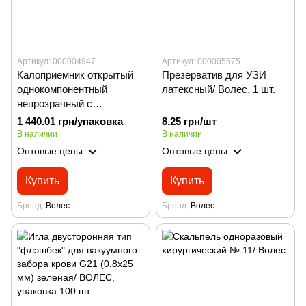
Артикул: 000004947
Артикул: 000005575
Калоприемник открытый
Презерватив для УЗИ
однокомпонентный
латексный/ Волес, 1 шт.
непрозрачный с
экстрактом алое Вера,
1 440.01 грн/упаковка
8.25 грн/шт
разм. 13-80 мм CASEX,
В наличии
В наличии
упаковка 15 шт.
Оптовые цены
Оптовые цены
Купить
Купить
Бренд
Волес
Бренд
Волес