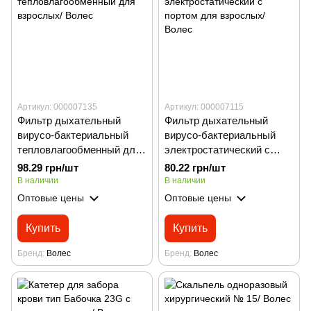
Артикул: 000007135
Артикул: 000007115
Фильтр дыхательный
Фильтр дыхательный
вирусо-бактериальный
вирусо-бактериальный
тепловлагообменный для
электростатический с
взрослых/ Волес
портом для взрослых/
98.29 грн/шт
80.22 грн/шт
Волес
В наличии
В наличии
Оптовые цены
Оптовые цены
Купить
Купить
Бренд
Волес
Бренд
Волес