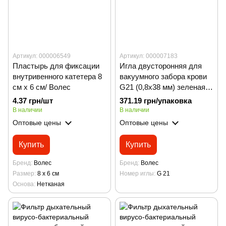
Артикул: 000006549
Артикул: 000007183
Пластырь для фиксации
Игла двусторонняя для
внутривенного катетера 8
вакуумного забора крови
см х 6 см/ Волес
G21 (0,8х38 мм) зеленая/
ВОЛЕС, упаковка 100 шт.
4.37 грн/шт
371.19 грн/упаковка
В наличии
В наличии
Оптовые цены
Оптовые цены
Купить
Купить
Бренд
Волес
Бренд
Волес
Размер
8 х 6 см
Номер иглы
G 21
Основа
Нетканая