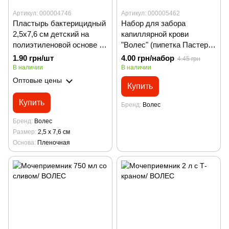
Артикул: 000004746
Артикул: 000005462
Пластырь бактерицидный
Набор для забора
2,5х7,6 см детский на
капиллярной крови
полиэтиленовой основе с
"Волес" (пипетка Пастера
рисунком/ ВОЛЕС
со скарификатором)
1.90 грн/шт
4.00 грн/набор
4.45 грн
В наличии
В наличии
Оптовые цены
Купить
Купить
Бренд
Волес
Бренд
Волес
Размер
2,5 х 7,6 см
Основа
Пленочная