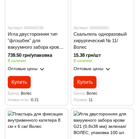
Артикул: 000005538
Артикул: 000005081
Игла двусторонняя тип
Скальпель одноразовый
"флэшбек" для
хирургический № 11/
вакуумного забора крови
Волес
G21 (0,8х25 мм) зеленая/
739.50 грн/упаковка
15.38 грн/шт
ВОЛЕС, упаковка 100 шт.
В наличии
В наличии
Оптовые цены
Оптовые цены
Купить
Купить
Бренд
Волес
Бренд
Волес
Номер иглы
G 21
Размер
11