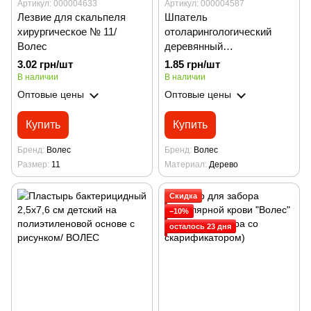
Артикул: 000004633
Артикул: 000004587
Лезвие для скальпеля
Шпатель
хирургическое № 11/
отоларингологический
Волес
деревянный
шлифованный
3.02 грн/шт
1.85 грн/шт
стерильный 150*18 мм/
В наличии
В наличии
ВОЛЕС
Оптовые цены
Оптовые цены
Купить
Купить
Бренд
Волес
Бренд
Волес
Размер
11
Материал
Дерево
Скидка
−10%
осталось 23 дня