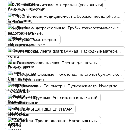
Стоматологические материалы (расходники)
Тест-полоски медицинские: на беременность, рН, ацетон, инфекции
Трубки эндотрахеальные. Трубки трахеостомические
Трубки газоотводные
Электроды, лента диаграммная. Расходные материалы для мед.оборудования
Рентгеновская пленка. Пленка для печати
Салфетки влажные. Полотенца, платочки бумажные. Туалетная бумага. Мусорные пакеты
Термометры. Тонометры. Пульсоксиметр. Измерительные приборы
Банки вакуумные. Аппликатор игольчатый
ТОВАРЫ ДЛЯ ДЕТЕЙ И МАМ
Костыли. Трости опорные. Накостыльники