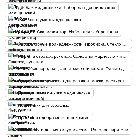
Дренаж медицинский. Набор для дренирования
ЛОР-инструменты одноразовые
ЛАНЦЕТ. Скарификатор. Набор для забора крови
Лабораторные принадлежности. Пробирка. Стекло предметное, покровное
Марля в отрезах, рулонах. Салфетки марлевые и нетканые. Пакеты перевязочные, манипуляционные
Маска кислородная, анестезиологическая. Фильтр дыхательный. Канюля назальная (катетер носовой)
Одежда медицинская одноразовая: маски, респираторы, бахилы, халаты, шапочки и т.п.
Пипетки, напальчники медицинские
Подгузники для взрослых
Простыни одноразовые и покрытия
Скальпели и лезвия хирургические. Ранорасширители