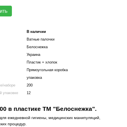
ить
В наличии
Ватные палочки
Белоснежка
Украина
Пластик + хлопок
Прямоугольная коробка
упаковка
ке/наборе
200
й упаковке
12
0 в пластике ТМ "Белоснежка".
для ежедневной гигиены, медицинских манипуляций,
ских процедур.