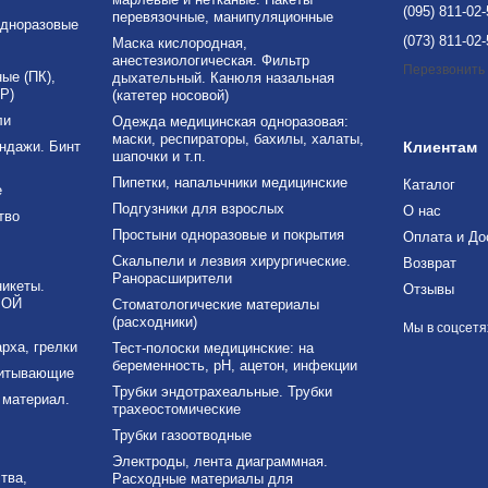
(095) 811-02
перевязочные, манипуляционные
дноразовые
(073) 811-02
Маска кислородная,
анестезиологическая. Фильтр
Перезвонить
е (ПК),
дыхательный. Канюля назальная
Р)
(катетер носовой)
ли
Одежда медицинская одноразовая:
маски, респираторы, бахилы, халаты,
ндажи. Бинт
Клиентам
шапочки и т.п.
Пипетки, напальчники медицинские
Каталог
е
Подгузники для взрослых
О нас
тво
Простыни одноразовые и покрытия
Оплата и До
Скальпели и лезвия хирургические.
Возврат
Ранорасширители
никеты.
Отзывы
ВОЙ
Стоматологические материалы
(расходники)
Мы в соцсетя
рха, грелки
Тест-полоски медицинские: на
беременность, рН, ацетон, инфекции
питывающие
Трубки эндотрахеальные. Трубки
материал.
трахеостомические
Трубки газоотводные
Электроды, лента диаграммная.
тва,
Расходные материалы для