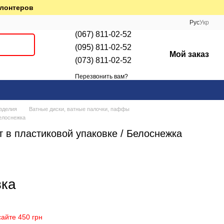
олонтеров
Рус
Укр
(067) 811-02-52
(095) 811-02-52
Мой заказ
(073) 811-02-52
Перезвонить вам?
зделия
Ватные диски, ватные палочки, паффы
елоснежка
 в пластиковой упаковке / Белоснежка
вка
айте 450 грн