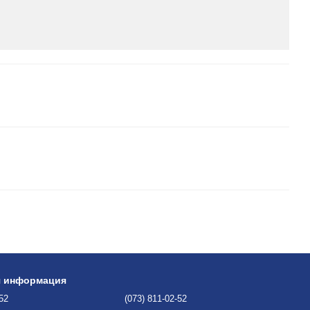
я информация
-52
(073) 811-02-52