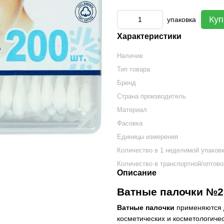
Куп
упаковка
Характеристики
Наличие
Тип товара
Бренд
Страна производитель
Материал
Фасовка
Единицы измерения
Количество в 1 неделимой упаков
Количество в транспортной/оптово
Описание
Ватные палочки №20
Ватные палочки
применяются 
косметических и косметологиче