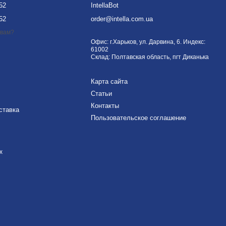
-52
IntellaBot
-52
order@intella.com.ua
 вам?
Офис: г.Харьков, ул. Дарвина, 6. Индекс:
61002
Склад: Полтавская область, пгт Диканька
Карта сайта
Статьи
Контакты
ставка
Пользовательское соглашение
х