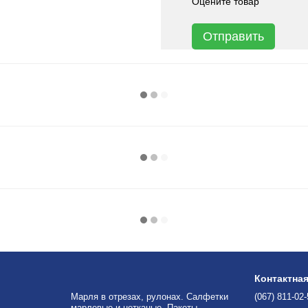
Оцените товар
Отправить
Контактна
Марля в отрезах, рулонах. Салфетки
(067) 811-02
марлевые и нетканые. Пакеты