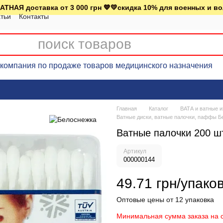
АТНАЯ доставка от 3 000 грн 💙💛скидка 10% для военных и в
тьи
Контакты
омпания по продаже товаров медицинского назначения
Главная
Каталог
ВАТА и ватные и
Ватные диски, ватные палочки, паффы Б
Ватные палочки 200 шт
Артикул
000000144
49.71 грн/упако
Оптовые цены от 12 упаковка
Минимальная сумма заказа на с