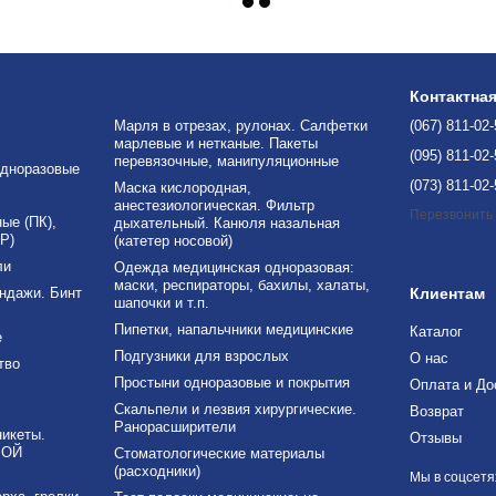
Контактна
Марля в отрезах, рулонах. Салфетки
(067) 811-02
марлевые и нетканые. Пакеты
(095) 811-02
перевязочные, манипуляционные
дноразовые
(073) 811-02
Маска кислородная,
анестезиологическая. Фильтр
Перезвонить
е (ПК),
дыхательный. Канюля назальная
Р)
(катетер носовой)
ли
Одежда медицинская одноразовая:
маски, респираторы, бахилы, халаты,
ндажи. Бинт
Клиентам
шапочки и т.п.
Пипетки, напальчники медицинские
Каталог
е
Подгузники для взрослых
О нас
тво
Простыни одноразовые и покрытия
Оплата и До
Скальпели и лезвия хирургические.
Возврат
Ранорасширители
никеты.
Отзывы
ВОЙ
Стоматологические материалы
(расходники)
Мы в соцсетя