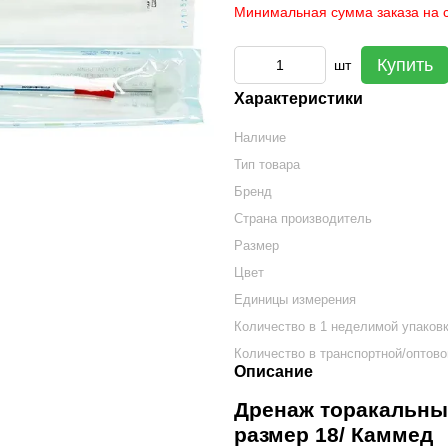
Минимальная сумма заказа на с
Купить
шт
Характеристики
Наличие
Тип товара
Бренд
Страна производитель
Размер
Цвет
Единицы измерения
Количество в 1 неделимой упаков
Количество в транспортной/оптово
Описание
Дренаж торакальный
размер 18/ Каммед