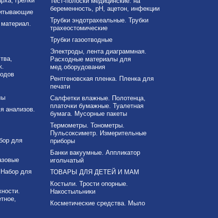
рха, грелки
Тест-полоски медицинские: на
беременность, рН, ацетон, инфекции
питывающие
Трубки эндотрахеальные. Трубки
материал.
трахеостомические
Трубки газоотводные
Электроды, лента диаграммная.
тва,
Расходные материалы для
к.
мед.оборудования
ходов
Рентгеновская пленка. Пленка для
печати
лы
Салфетки влажные. Полотенца,
платочки бумажные. Туалетная
я анализов.
бумага. Мусорные пакеты
Термометры. Тонометры.
Пульсоксиметр. Измерительные
бор для
приборы
Банки вакуумные. Аппликатор
азовые
игольчатый
 Набор для
ТОВАРЫ ДЛЯ ДЕТЕЙ И МАМ
Костыли. Трости опорные.
ности.
Накостыльники
тное,
Косметические средства. Мыло