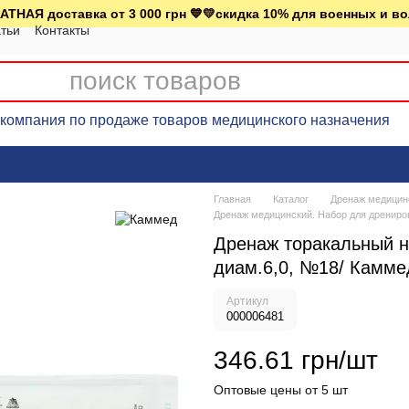
АТНАЯ доставка от 3 000 грн 💙💛скидка 10% для военных и в
тьи
Контакты
омпания по продаже товаров медицинского назначения
Главная
Каталог
Дренаж медицин
Дренаж медицинский. Набор для дренир
Дренаж торакальный н
диам.6,0, №18/ Камме
Артикул
000006481
346.61 грн/шт
Оптовые цены от 5 шт