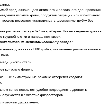
раина.
ьный
предназначен для активного и пассивного дренирования
ыведения избытка крови, продуктов секреции или избыточного
 –троакар позволяет устанавливать дренажную трубку без
нажа рассекают кожу в 6-7 межреберье. После введения дренаж
е грудной клетки и направляют вверх.
ракального на металлическом троакаре:
ластичная дренажная ПВХ трубка, постепенно размягчающаяся
 тела;
 медицинской стали;
еет конусную форму;
иченные симметричные боковые отверстия создают
и;
ьном конце позволяет удобно подсоединять дренаж к
 опускается в емкость с физраствором;
олимерным держателем;