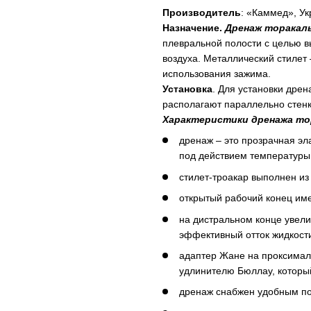
Производитель
: «Каммед», Ук
Назначение.
Дренаж торакал
плевральной полости с целью в
воздуха. Металлический стилет
использования зажима.
Установка
. Для установки дре
располагают параллельно стенк
Характеристики дренажа то
дренаж – это прозрачная э
под действием температуры
стилет-троакар выполнен из
открытый рабочий конец им
на дистральном конце увел
эффективный отток жидкост
адаптер Жане на проксимал
удлинителю Бюллау, который
дренаж снабжен удобным п