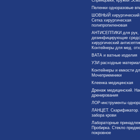
Спринцовки, кружки Эсма
Пеленки одноразовые в
ШОВНЫЙ хирургический 
Сетка хирургическая
полипропиленовая
АНТИСЕПТИКИ для рук,
дезинфицирующие средс
хирургический антисепти
Контейнеры для мед. от
ВАТА и ватные изделия
УЗИ расходные материа
Контейнеры и емкости дл
Мочеприемники
Клеенка медицинская
Дренаж медицинский. На
дренирования
ЛОР-инструменты однор
ЛАНЦЕТ. Скарификатор.
забора крови
Лабораторные принадлеж
Пробирка. Стекло предме
покровное