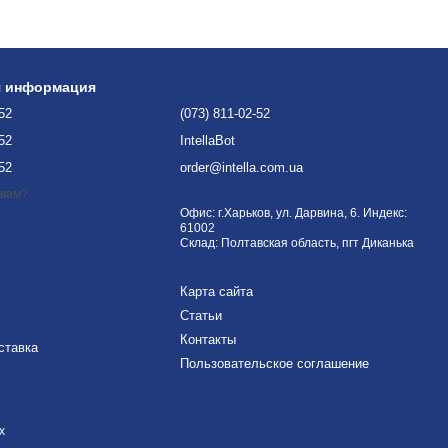
я информация
-52
(073) 811-02-52
-52
IntellaBot
-52
order@intella.com.ua
 вам?
Офис: г.Харьков, ул. Дарвина, 6. Индекс:
61002
Склад: Полтавская область, пгт Диканька
Карта сайта
Статьи
Контакты
ставка
Пользовательское соглашение
х