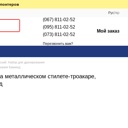
олонтеров
Рус
Укр
(067) 811-02-52
(095) 811-02-52
Мой заказ
(073) 811-02-52
Перезвонить вам?
ский. Набор для дренирования
ования Каммед
а металлическом стилете-троакаре,
д