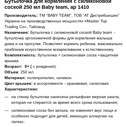
Бутылочка для кормления с силиконовой
соской 250 мл Baby team, ар 1410
Производитель:
ТМ “BABY TEAM”, ТОВ “АТ Дистрибьюшин”
Украина на производственных мощностях
«
Master Top
Trading Co», Тайланд.
Назначение:
Бутылочка с силиконовой соской Baby team -
бутылочка эргономичной формы для кормления малыша
дома и на прогулке. Позволяет кормить ребенка, максимально
приблизив искусственное вскармливание к естественному.
Комплектность:
бутылочка + силиконовая соска +защитная
крышка.
Возраст: 0+ (
с рождения).
Объем
: 250 мл.
Материал:
полипропилен, силикон.
Цвет крышки:
в ассортименте - оранжевая, салатовая.
Характеристики:
на стенку бутылочки нанесена рельефная мерная шкала,
которая не стирается за время всего срока пользования;
силиконовая соска без запаха, не изменяет вкус пищи и
особенно подходит для детей, имеющих аллергию на
латекс;