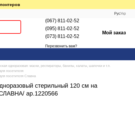
олонтеров
Рус
Укр
(067) 811-02-52
(095) 811-02-52
Мой заказ
(073) 811-02-52
Перезвонить вам?
кая одноразовая: маски, респираторы, бахилы, халаты, шапочки и т.п.
для посетителя
 для посетителя Славна
одноразовый стерильный 120 см на
/ СЛАВНА/ ар.1220566