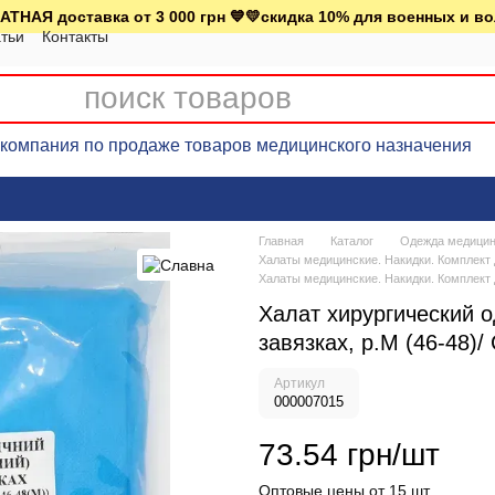
АТНАЯ доставка от 3 000 грн 💙💛скидка 10% для военных и в
тьи
Контакты
омпания по продаже товаров медицинского назначения
Главная
Каталог
Одежда медицинс
Халаты медицинские. Накидки. Комплект 
Халаты медицинские. Накидки. Комплект
Халат хирургический 
завязках, р.М (46-48)
Артикул
000007015
73.54 грн/шт
Оптовые цены от 15 шт