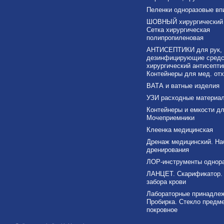
Пеленки одноразовые в
ШОВНЫЙ хирургический 
Сетка хирургическая
полипропиленовая
АНТИСЕПТИКИ для рук,
дезинфицирующие средс
хирургический антисепти
Контейнеры для мед. от
ВАТА и ватные изделия
УЗИ расходные материа
Контейнеры и емкости дл
Мочеприемники
Клеенка медицинская
Дренаж медицинский. На
дренирования
ЛОР-инструменты однор
ЛАНЦЕТ. Скарификатор.
забора крови
Лабораторные принадлеж
Пробирка. Стекло предме
покровное