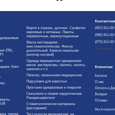
Контактна
Марля в отрезах, рулонах. Салфетки
(067) 811-02
марлевые и нетканые. Пакеты
(095) 811-02
перевязочные, манипуляционные
дноразовые
(073) 811-02
Маска кислородная,
анестезиологическая. Фильтр
Перезвонить
е (ПК),
дыхательный. Канюля назальная
Р)
(катетер носовой)
ли
Одежда медицинская одноразовая:
маски, респираторы, бахилы, халаты,
ндажи. Бинт
Клиентам
шапочки и т.п.
Пипетки, напальчники медицинские
Каталог
е
Подгузники для взрослых
О нас
тво
Простыни одноразовые и покрытия
Оплата и До
Скальпели и лезвия хирургические.
Возврат
Ранорасширители
никеты.
Отзывы
ВОЙ
Стоматологические материалы
(расходники)
Мы в соцсетя
рха, грелки
Тест-полоски медицинские: на