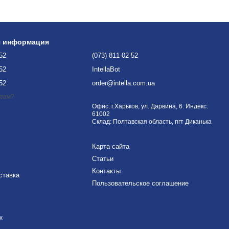
я информация
-52
(073) 811-02-52
-52
IntellaBot
-52
order@intella.com.ua
 вам?
Офис: г.Харьков, ул. Дарвина, 6. Индекс:
61002
Склад: Полтавская область, пгт Диканька
Карта сайта
Статьи
Контакты
ставка
Пользовательское соглашение
х