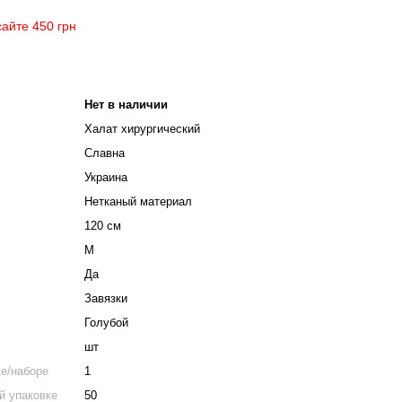
айте 450 грн
Нет в наличии
Халат хирургический
Славна
Украина
Нетканый материал
120 см
M
Да
Завязки
Голубой
шт
ке/наборе
1
й упаковке
50