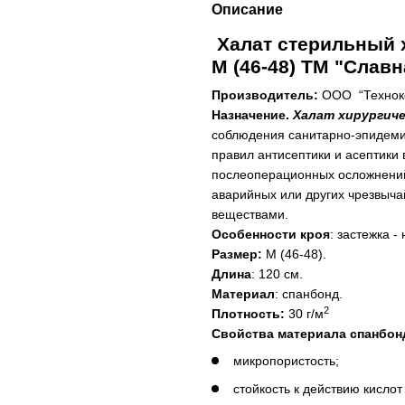
Описание
Халат стерильный х
М (46-48) ТМ "Славн
Производитель:
ООО “Техноко
Назначение.
Халат хирургич
соблюдения санитарно-эпидеми
правил антисептики и асептики
послеоперационных осложнений
аварийных или других чрезвыча
веществами.
Особенности кроя
: застежка - 
Размер:
М (46-48).
Длина
: 120 см.
Материал
: спанбонд.
2
Плотность:
30 г/м
Свойства материала
спанбон
микропористость;
стойкость к действию кислот