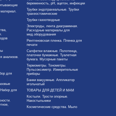
беременность, рН, ацетон, инфекции
питывающие
Трубки эндотрахеальные. Трубки
материал.
трахеостомические
Трубки газоотводные
Электроды, лента диаграммная.
тва,
Расходные материалы для
к.
мед.оборудования
ходов
Рентгеновская пленка. Пленка для
печати
лы
Салфетки влажные. Полотенца,
платочки бумажные. Туалетная
я анализов.
бумага. Мусорные пакеты
Термометры. Тонометры.
Пульсоксиметр. Измерительные
бор для
приборы
Банки вакуумные. Аппликатор
азовые
игольчатый
 Набор для
ТОВАРЫ ДЛЯ ДЕТЕЙ И МАМ
Костыли. Трости опорные.
ности.
Накостыльники
тное,
Косметические средства. Мыло