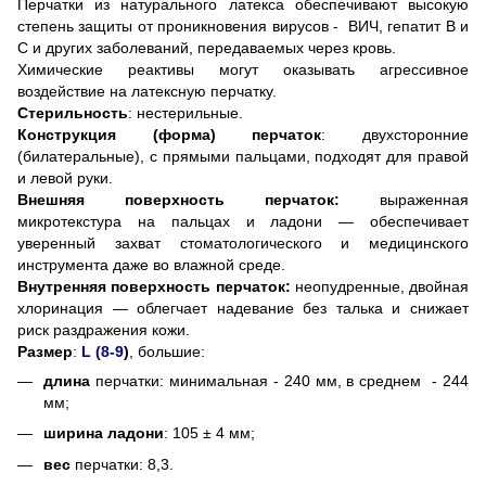
Перчатки из натурального латекса обеспечивают высокую
степень защиты от проникновения вирусов - ВИЧ, гепатит В и
С и других заболеваний, передаваемых через кровь.
Химические реактивы могут оказывать агрессивное
воздействие на латексную перчатку.
Стерильность
: нестерильные.
Конструкция (форма) перчаток
: двухсторонние
(билатеральные), с прямыми пальцами, подходят для правой
и левой руки.
Внешняя поверхность перчаток:
выраженная
микротекстура на пальцах и ладони — обеспечивает
уверенный захват стоматологического и медицинского
инструмента даже во влажной среде.
Внутренняя поверхность перчаток:
неопудренные, двойная
хлоринация — облегчает надевание без талька и снижает
риск раздражения кожи.
Размер
:
L (8-9
)
, большие:
длина
перчатки: минимальная - 240 мм, в среднем - 244
мм;
ширина ладони
: 105 ± 4 мм;
вес
перчатки: 8,3.