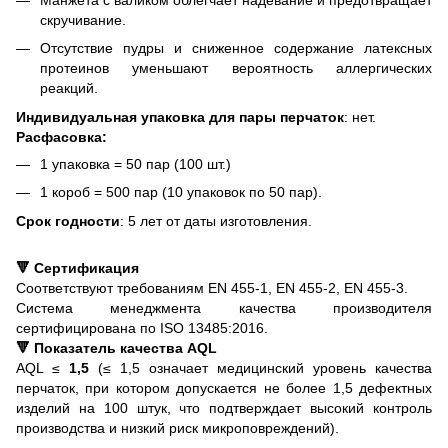
Манжета с валиком облегчает надевание и предотвращает
скручивание.
Отсутствие пудры и сниженное содержание латексных
протеинов уменьшают вероятность аллергических
реакций.
Индивидуальная упаковка для пары перчаток
: нет.
Расфасовка:
1 упаковка = 50 пар (100 шт.)
1 короб = 500 пар (10 упаковок по 50 пар).
Срок годности
: 5 лет от даты изготовления.
🔻 Сертификация
Соответствуют требованиям EN 455-1, EN 455-2, EN 455-3.
Система менеджмента качества производителя
сертифицирована по ISO 13485:2016.
🔻 Показатель качества AQL
AQL ≤
1,5
(≤ 1,5 означает медицинский уровень качества
перчаток, при котором допускается не более 1,5 дефектных
изделий на 100 штук, что подтверждает высокий контроль
производства и низкий риск микроповреждений).