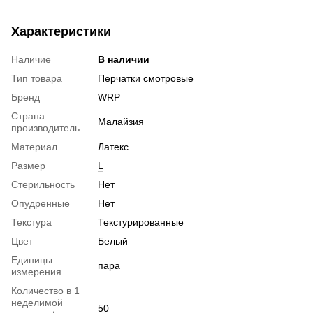
Характеристики
Наличие
В наличии
Тип товара
Перчатки смотровые
Бренд
WRP
Страна
Малайзия
производитель
Материал
Латекс
Размер
L
Стерильность
Нет
Опудренные
Нет
Текстура
Текстурированные
Цвет
Белый
Единицы
пара
измерения
Количество в 1
неделимой
50