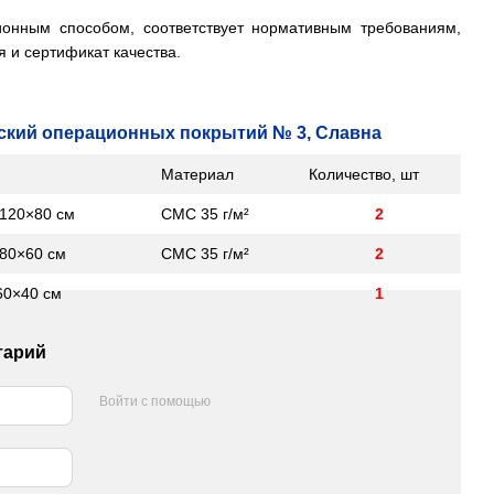
онным способом, соответствует нормативным требованиям,
 и сертификат качества.
ский операционных покрытий № 3, Славна
зделия
Материал
Количество, шт
120×80 см
СМС 35 г/м²
2
80×60 см
СМС 35 г/м²
2
60×40 см
1
тарий
Войти с помощью