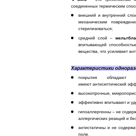
соединенных термическим спосо
внешний и внутренний сло
механическим поврежден
стерилизоваться;
средний слой –
мельтбла
впитывающей способностью
вещества, что усиливает ан
Характеристики однораз
покрытия обладают б
имеют антисептический эфф
высокопрочные, микропорис
эффективно впитывают и уд
гипоаллергенны – не содер
аллергических реакций и бе
антистатичны и не содержа
поле.