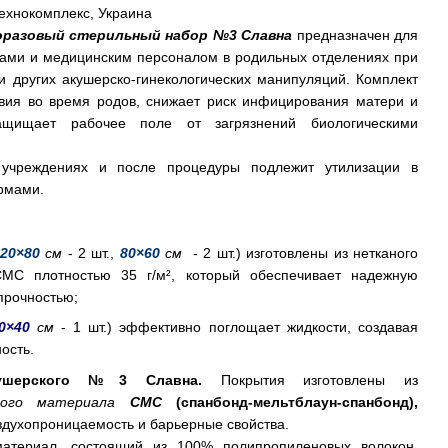
ехнокомплекс, Украина
оразовый стерильный набор №3 Славна
предназначен для
ами и медицинским персоналом в родильных отделениях при
 других акушерско-гинекологических манипуляций. Комплект
вия во время родов, снижает риск инфицирования матери и
ащищает рабочее поле от загрязнений биологическими
 учреждениях и после процедуры подлежит утилизации в
рмами.
20×80
см
- 2 шт.,
80×60
см
- 2 шт.) изготовлены из нетканого
СМС плотностью 35 г/м², который обеспечивает надежную
прочностью;
0×40
см
- 1 шт.) эффективно поглощает жидкости, создавая
ость.
акушерского №3 Славна.
Покрытия изготовлены из
ного материала
СМС
(спанбонд-мельтблаун-спанбонд),
оздухопроницаемость и барьерные свойства.
атериал, состоящий из 100% полипропиленовых волокон,