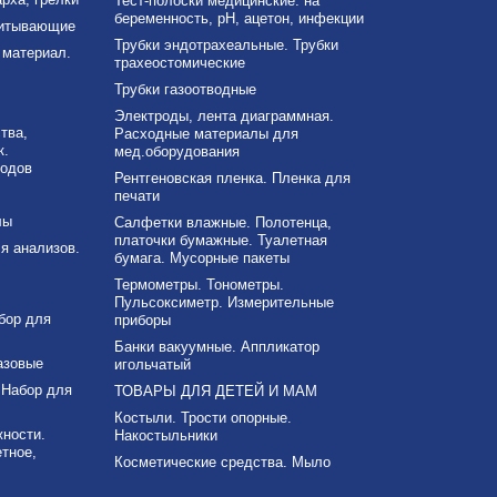
Тест-полоски медицинские: на
беременность, рН, ацетон, инфекции
питывающие
Трубки эндотрахеальные. Трубки
материал.
трахеостомические
Трубки газоотводные
Электроды, лента диаграммная.
тва,
Расходные материалы для
к.
мед.оборудования
ходов
Рентгеновская пленка. Пленка для
печати
лы
Салфетки влажные. Полотенца,
платочки бумажные. Туалетная
я анализов.
бумага. Мусорные пакеты
Термометры. Тонометры.
Пульсоксиметр. Измерительные
бор для
приборы
Банки вакуумные. Аппликатор
азовые
игольчатый
 Набор для
ТОВАРЫ ДЛЯ ДЕТЕЙ И МАМ
Костыли. Трости опорные.
ности.
Накостыльники
тное,
Косметические средства. Мыло