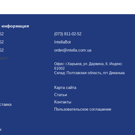
я информация
-52
(073) 811-02-52
-52
IntellaBot
-52
order@intella.com.ua
 вам?
Офис: г.Харьков, ул. Дарвина, 6. Индекс:
61002
Склад: Полтавская область, пгт Диканька
Карта сайта
Статьи
Контакты
ставка
Пользовательское соглашение
х