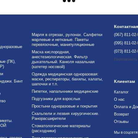
Контактна
Марля в отрезах, рулонах. Салфетки
(067) 811-02
марлевые и нетканые. Пакеты
(095) 811-02
перевязочные, манипуляционные
дноразовые
(073) 811-02
Маска кислородная,
анестезиологическая. Фильтр
Перезвонить
е (ПК),
дыхательный. Канюля назальная
Р)
(катетер носовой)
ли
Одежда медицинская одноразовая:
маски, респираторы, бахилы, халаты,
ндажи. Бинт
Клиентам
шапочки и т.п.
Пипетки, напальчники медицинские
Каталог
е
Подгузники для взрослых
О нас
тво
Простыни одноразовые и покрытия
Оплата и До
Скальпели и лезвия хирургические.
Возврат
Ранорасширители
никеты.
Отзывы
ВОЙ
Стоматологические материалы
(расходники)
Мы в соцсетя
рха, грелки