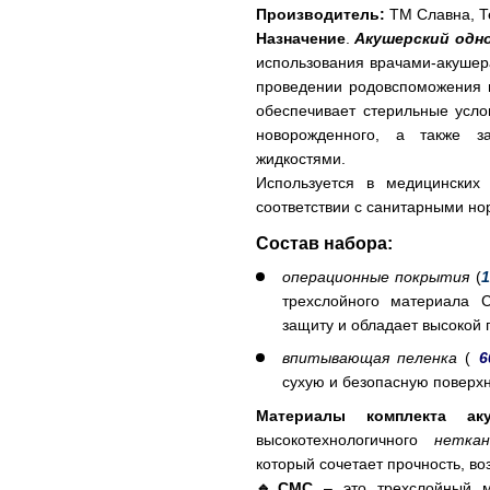
Производитель:
ТМ Славна, Т
Назначение
.
Акушерский одн
использования врачами-акушер
проведении родовспоможения и
обеспечивает стерильные усло
новорожденного, а также з
жидкостями.
Используется в медицинских
соответствии с санитарными но
Состав набора:
операционные покрытия
(
1
трехслойного материала 
защиту и обладает высокой 
впитывающая пеленка
(
6
сухую и безопасную поверхн
Материалы комплекта 
высокотехнологичного
нетка
который сочетает прочность, в
🔹СМС
– это трехслойный м