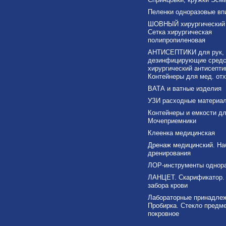
Пеленки одноразовые в
ШОВНЫЙ хирургический 
Сетка хирургическая
полипропиленовая
АНТИСЕПТИКИ для рук,
дезинфицирующие средс
хирургический антисепти
Контейнеры для мед. от
ВАТА и ватные изделия
УЗИ расходные материа
Контейнеры и емкости дл
Мочеприемники
Клеенка медицинская
Дренаж медицинский. На
дренирования
ЛОР-инструменты однор
ЛАНЦЕТ. Скарификатор.
забора крови
Лабораторные принадлеж
Пробирка. Стекло предме
покровное