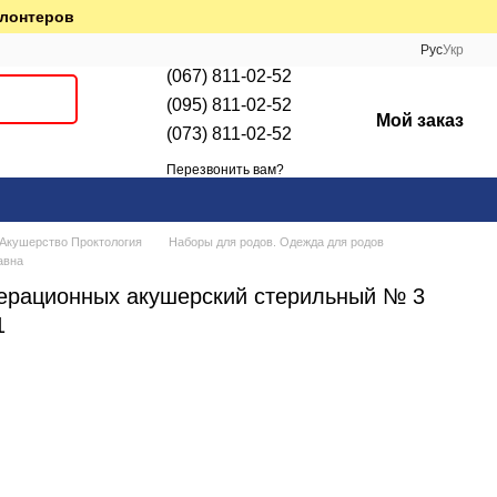
олонтеров
Рус
Укр
(067) 811-02-52
(095) 811-02-52
Мой заказ
(073) 811-02-52
Перезвонить вам?
кушерство Проктология
Наборы для родов. Одежда для родов
авна
ерационных акушерский стерильный № 3
1