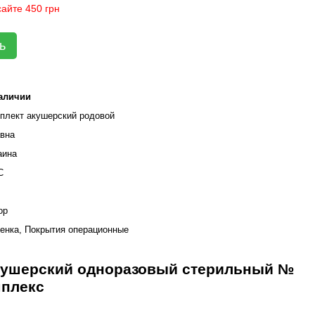
айте 450 грн
ь
аличии
плект акушерский родовой
вна
аина
С
ор
енка, Покрытия операционные
акушерский одноразовый стерильный №
мплекс