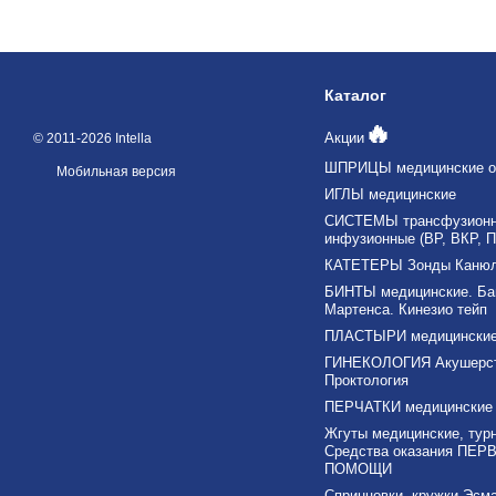
Каталог
🔥
Акции
© 2011-2026 Intella
ШПРИЦЫ медицинские о
Мобильная версия
ИГЛЫ медицинские
СИСТЕМЫ трансфузионны
инфузионные (ВР, ВКР, П
КАТЕТЕРЫ Зонды Каню
БИНТЫ медицинские. Ба
Мартенса. Кинезио тейп
ПЛАСТЫРИ медицински
ГИНЕКОЛОГИЯ Акушерс
Проктология
ПЕРЧАТКИ медицинские
Жгуты медицинские, тур
Средства оказания ПЕР
ПОМОЩИ
Спринцовки, кружки Эсма