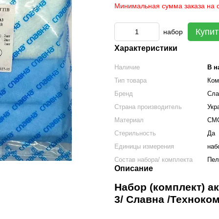
Минимальная сумма заказа на с
Купит
набор
Характеристики
Наличие
В н
Тип товара
Ком
Бренд
Сла
Страна производитель
Укр
Материал
СМ
Стерильность
Да
Единицы измерения
наб
Состав набора/ комплекта
Пел
Описание
Набор (комплект) 
3/ Славна
/
Техноко