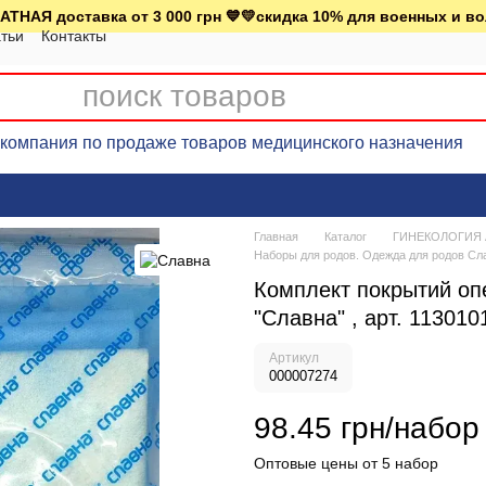
АТНАЯ доставка от 3 000 грн 💙💛скидка 10% для военных и в
тьи
Контакты
омпания по продаже товаров медицинского назначения
Главная
Каталог
ГИНЕКОЛОГИЯ А
Наборы для родов. Одежда для родов Сл
Комплект покрытий оп
"Славна" , арт. 113010
Артикул
000007274
98.45 грн/набор
Оптовые цены от 5 набор