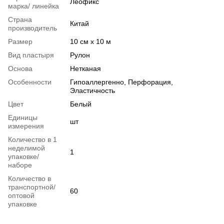
Леофикс
марка/ линейка
Страна
Китай
производитель
Размер
10 см х 10 м
Вид пластыря
Рулон
Основа
Нетканая
Особенности
Гипоаллергенно, Перфорация,
Эластичность
Цвет
Белый
Единицы
шт
измерения
Количество в 1
неделимой
1
упаковке/
наборе
Количество в
транспортной/
60
оптовой
упаковке