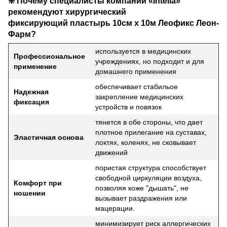
❇️
Почему специалисты компании «Intella»
рекомендуют хирургический
фиксирующий
пластырь
10см х 10м Леофикс Леон-
Фарм?
используется в медицинских
Профессиональное
учреждениях, но подходит и для
применение
домашнего применения
обеспечивает стабильое
Надежная
закрепление медицинских
фиксация
устройств и повязок
тянется в обе стороны, что дает
плотное прилегание на суставах,
Эластичная основа
локтях, коленях, не сковывает
движений
пористая структура способствует
свободной циркуляции воздуха,
Комфорт при
позволяя коже "дышать", не
ношении
вызывает раздражения или
мацерации.
минимизирует риск аллергических