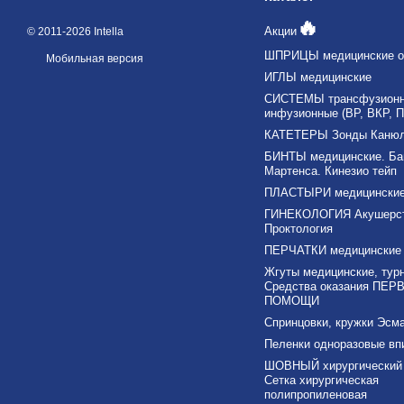
🔥
Акции
© 2011-2026 Intella
ШПРИЦЫ медицинские о
Мобильная версия
ИГЛЫ медицинские
СИСТЕМЫ трансфузионны
инфузионные (ВР, ВКР, П
КАТЕТЕРЫ Зонды Каню
БИНТЫ медицинские. Ба
Мартенса. Кинезио тейп
ПЛАСТЫРИ медицински
ГИНЕКОЛОГИЯ Акушерс
Проктология
ПЕРЧАТКИ медицинские
Жгуты медицинские, тур
Средства оказания ПЕР
ПОМОЩИ
Спринцовки, кружки Эсма
Пеленки одноразовые в
ШОВНЫЙ хирургический 
Сетка хирургическая
полипропиленовая