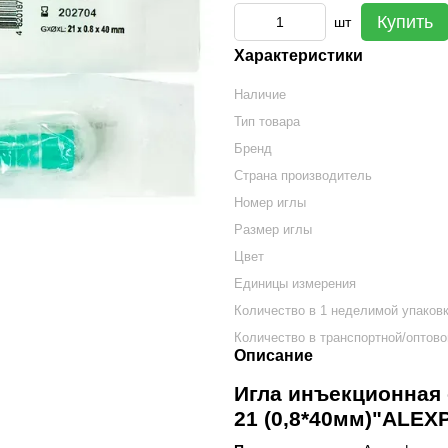
Купить
шт
Характеристики
Наличие
Тип товара
Бренд
Страна производитель
Номер иглы
Размер иглы
Цвет
Единицы измерения
Количество в 1 неделимой упаков
Количество в транспортной/оптово
Описание
Игла инъекционная 
21 (0,8*40мм)"ALE