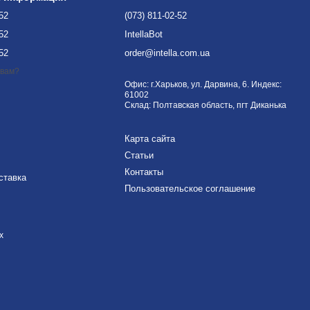
-52
(073) 811-02-52
-52
IntellaBot
-52
order@intella.com.ua
 вам?
Офис: г.Харьков, ул. Дарвина, 6. Индекс:
61002
Склад: Полтавская область, пгт Диканька
Карта сайта
Статьи
Контакты
ставка
Пользовательское соглашение
х