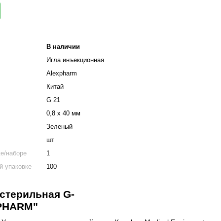
В наличии
Игла инъекционная
Alexpharm
Китай
G 21
0,8 х 40 мм
Зеленый
шт
ке/наборе
1
й упаковке
100
стерильная G-
XPHARM"