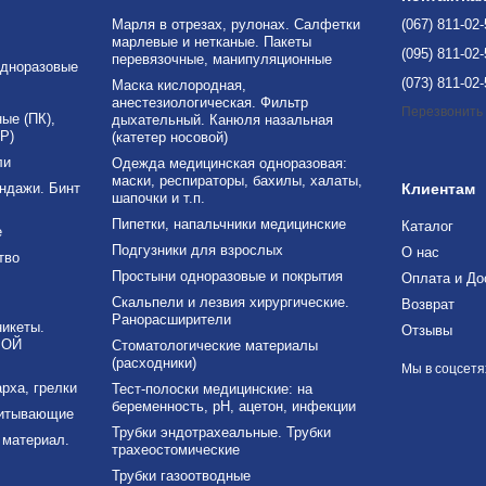
Марля в отрезах, рулонах. Салфетки
(067) 811-02
марлевые и нетканые. Пакеты
(095) 811-02
перевязочные, манипуляционные
дноразовые
(073) 811-02
Маска кислородная,
анестезиологическая. Фильтр
Перезвонить
е (ПК),
дыхательный. Канюля назальная
Р)
(катетер носовой)
ли
Одежда медицинская одноразовая:
маски, респираторы, бахилы, халаты,
ндажи. Бинт
Клиентам
шапочки и т.п.
Пипетки, напальчники медицинские
Каталог
е
Подгузники для взрослых
О нас
тво
Простыни одноразовые и покрытия
Оплата и До
Скальпели и лезвия хирургические.
Возврат
Ранорасширители
никеты.
Отзывы
ВОЙ
Стоматологические материалы
(расходники)
Мы в соцсетя
рха, грелки
Тест-полоски медицинские: на
беременность, рН, ацетон, инфекции
питывающие
Трубки эндотрахеальные. Трубки
материал.
трахеостомические
Трубки газоотводные