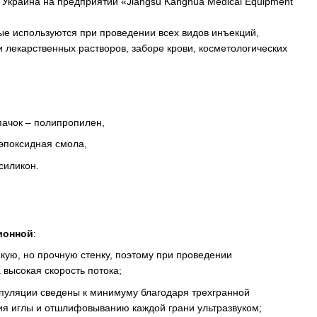
 Украина на предприятии «Jiangsu Kanghua Medical Equipment
е используются при проведении всех видов инъекций,
 лекарственных растворов, заборе крови, косметологических
пачок – полипропилен,
 эпоксидная смола,
силикон.
ионной
:
кую, но прочную стенку, поэтому при проведении
высокая скорость потока;
уляции сведены к минимуму благодаря трехгранной
ия иглы и отшлифовыванию каждой грани ультразвуком;