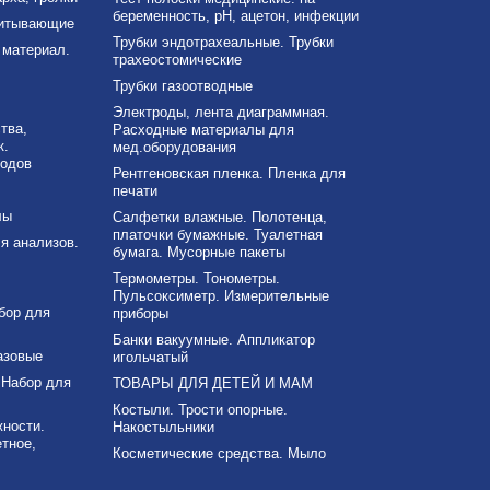
беременность, рН, ацетон, инфекции
питывающие
Трубки эндотрахеальные. Трубки
материал.
трахеостомические
Трубки газоотводные
Электроды, лента диаграммная.
тва,
Расходные материалы для
к.
мед.оборудования
ходов
Рентгеновская пленка. Пленка для
печати
лы
Салфетки влажные. Полотенца,
платочки бумажные. Туалетная
я анализов.
бумага. Мусорные пакеты
Термометры. Тонометры.
Пульсоксиметр. Измерительные
бор для
приборы
Банки вакуумные. Аппликатор
азовые
игольчатый
 Набор для
ТОВАРЫ ДЛЯ ДЕТЕЙ И МАМ
Костыли. Трости опорные.
ности.
Накостыльники
тное,
Косметические средства. Мыло