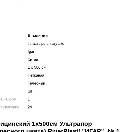
В наличии
Пластырь в катушке
Igar
Китай
1 х 500 см
Нетканая
Телесный
шт
ке/наборе
1
й упаковке
24
ицинский 1х500см Ультрапор
лесного цвета) RiverPlast/ "ИГАР"
, № 1