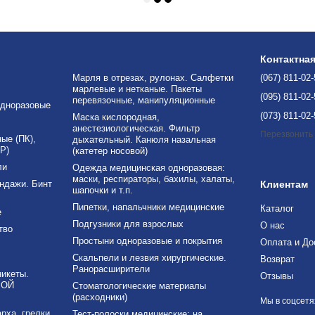
Контактна
Марля в отрезах, рулонах. Салфетки
(067) 811-02
марлевые и нетканые. Пакеты
(095) 811-02
перевязочные, манипуляционные
дноразовые
(073) 811-02
Маска кислородная,
анестезиологическая. Фильтр
Перезвонить
е (ПК),
дыхательный. Канюля назальная
Р)
(катетер носовой)
ли
Одежда медицинская одноразовая:
маски, респираторы, бахилы, халаты,
ндажи. Бинт
Клиентам
шапочки и т.п.
Пипетки, напальчники медицинские
Каталог
е
Подгузники для взрослых
О нас
тво
Простыни одноразовые и покрытия
Оплата и До
Скальпели и лезвия хирургические.
Возврат
Ранорасширители
никеты.
Отзывы
ВОЙ
Стоматологические материалы
(расходники)
Мы в соцсетя
рха, грелки
Тест-полоски медицинские: на