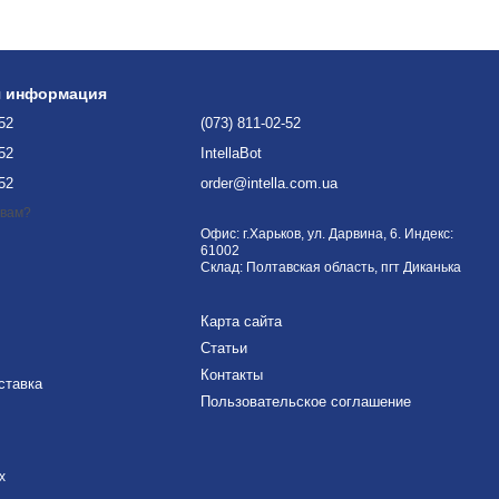
я информация
-52
(073) 811-02-52
-52
IntellaBot
-52
order@intella.com.ua
 вам?
Офис: г.Харьков, ул. Дарвина, 6. Индекс:
61002
Склад: Полтавская область, пгт Диканька
Карта сайта
Статьи
Контакты
ставка
Пользовательское соглашение
х