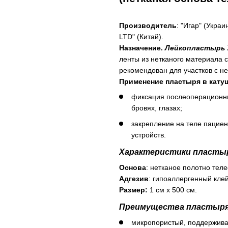
Производитель
: "Игар" (Укра
LTD" (Китай).
Назначение.
Лейкопластырь У
ленты из нетканого материала 
рекомендован для участков с не
Применение пластыря в катуш
фиксация послеоперационных
бровях, глазах;
закрепление на теле пациен
устройств.
Характеристики пластыря
Основа
: нетканое полотно теле
Адгезив
: гипоаллергенный клей
Размер:
1 см х 500 см.
Преимущества пластыр
микропористый, поддержива