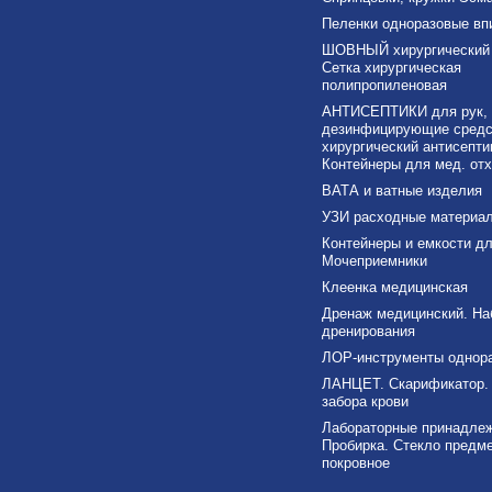
Пеленки одноразовые в
ШОВНЫЙ хирургический 
Сетка хирургическая
полипропиленовая
АНТИСЕПТИКИ для рук,
дезинфицирующие средс
хирургический антисепти
Контейнеры для мед. от
ВАТА и ватные изделия
УЗИ расходные материа
Контейнеры и емкости дл
Мочеприемники
Клеенка медицинская
Дренаж медицинский. На
дренирования
ЛОР-инструменты однор
ЛАНЦЕТ. Скарификатор.
забора крови
Лабораторные принадлеж
Пробирка. Стекло предме
покровное