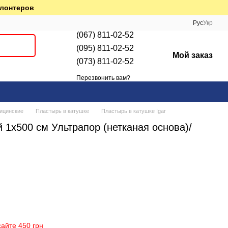
олонтеров
Рус
Укр
(067) 811-02-52
(095) 811-02-52
Мой заказ
(073) 811-02-52
Перезвонить вам?
цинские
Пластырь в катушке
Пластырь в катушке Igar
1х500 см Ультрапор (нетканая основа)/
айте 450 грн