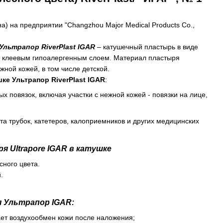
ина) на предприятии "Changzhou Major Medical Products Сo.,
льтрапор RiverPlast
IGAR
– катушечный пластырь в виде
с клеевым гипоалергенным слоем. Материал пластыря
жной кожей, в том числе детской.
ке Ультрапор RiverPlast
IGAR
:
 повязок, включая участки с нежной кожей - повязки на лице,
та трубок, катетеров, калоприемников и других медицинских
 Ultrapore IGAR в катушке
сного цвета.
.
я Ультрапор
IGAR
:
ет воздухообмен кожи после наложения;