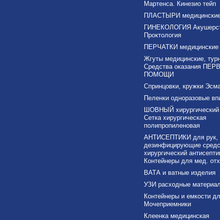
Мартенса. Кинезио тейп
ПЛАСТЫРИ медицински
ГИНЕКОЛОГИЯ Акушерс
Проктология
ПЕРЧАТКИ медицинские
Жгуты медицинские, тур
Средства оказания ПЕР
ПОМОЩИ
Спринцовки, кружки Эсма
Пеленки одноразовые в
ШОВНЫЙ хирургический 
Сетка хирургическая
полипропиленовая
АНТИСЕПТИКИ для рук,
дезинфицирующие средс
хирургический антисепти
Контейнеры для мед. от
ВАТА и ватные изделия
УЗИ расходные материа
Контейнеры и емкости дл
Мочеприемники
Клеенка медицинская