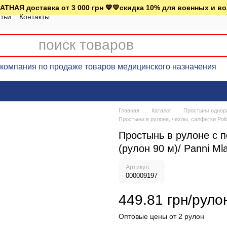
АТНАЯ доставка от 3 000 грн 💙💛скидка 10% для военных и в
тьи
Контакты
омпания по продаже товаров медицинского назначения
Главная
Каталог
Простыни однор
Простыни в рулоне, чехлы, салфетки Poli
Простынь в рулоне с 
(рулон 90 м)/ Panni Ml
Артикул
000009197
449.81 грн/руло
Оптовые цены от 2 рулон