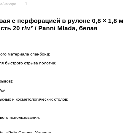
ке/наборе
1
ая с перфорацией в рулоне 0,8 × 1,8 м
сть 20 г/м² / Panni Mlada, белая
ного материала спанбонд;
я быстрого отрыва полотна;
рывов);
/м²;
ажных и косметологических столов;
вого использования.
a, «Polix Group», Украина.