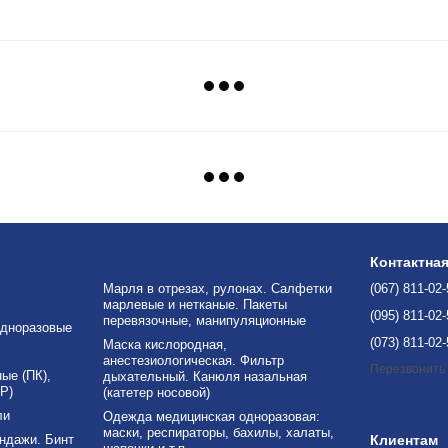
Контактна
Марля в отрезах, рулонах. Салфетки
(067) 811-02
марлевые и нетканые. Пакеты
(095) 811-02
перевязочные, манипуляционные
дноразовые
(073) 811-02
Маска кислородная,
анестезиологическая. Фильтр
Перезвонить
е (ПК),
дыхательный. Канюля назальная
Р)
(катетер носовой)
ли
Одежда медицинская одноразовая:
маски, респираторы, бахилы, халаты,
ндажи. Бинт
Клиентам