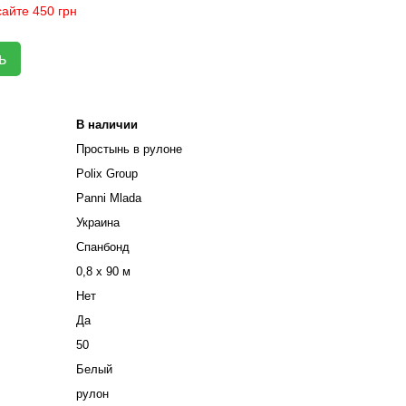
айте 450 грн
ь
В наличии
Простынь в рулоне
Polix Group
Panni Mladа
Украина
Спанбонд
0,8 х 90 м
Нет
Да
50
Белый
рулон