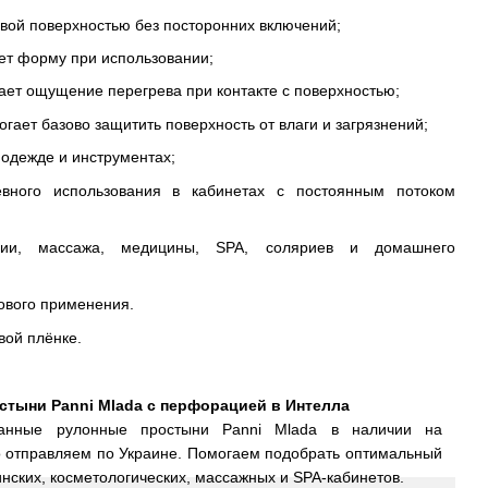
вой поверхностью без посторонних включений;
ет форму при использовании;
ает ощущение перегрева при контакте с поверхностью;
ает базово защитить поверхность от влаги и загрязнений;
 одежде и инструментах;
вного использования в кабинетах с постоянным потоком
гии, массажа, медицины, SPA, соляриев и домашнего
ового применения.
вой плёнке.
стыни Panni Mlada с перфорацией в Интелла
анные рулонные простыни Panni Mlada в наличии на
о отправляем по Украине. Помогаем подобрать оптимальный
ских, косметологических, массажных и SPA-кабинетов.