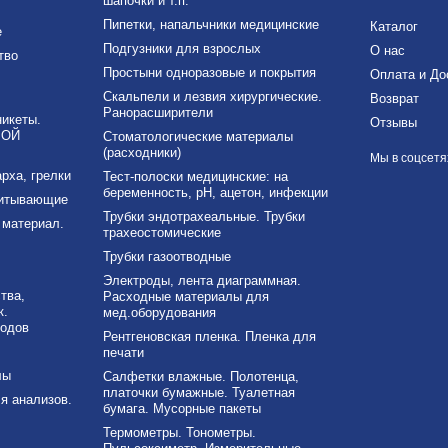
шапочки и т.п.
Пипетки, напальчники медицинские
Каталог
е
Подгузники для взрослых
О нас
тво
Простыни одноразовые и покрытия
Оплата и До
Скальпели и лезвия хирургические.
Возврат
Ранорасширители
никеты.
Отзывы
ВОЙ
Стоматологические материалы
(расходники)
Мы в соцсетя
рха, грелки
Тест-полоски медицинские: на
беременность, рН, ацетон, инфекции
питывающие
Трубки эндотрахеальные. Трубки
материал.
трахеостомические
Трубки газоотводные
Электроды, лента диаграммная.
тва,
Расходные материалы для
к.
мед.оборудования
ходов
Рентгеновская пленка. Пленка для
печати
лы
Салфетки влажные. Полотенца,
платочки бумажные. Туалетная
я анализов.
бумага. Мусорные пакеты
Термометры. Тонометры.