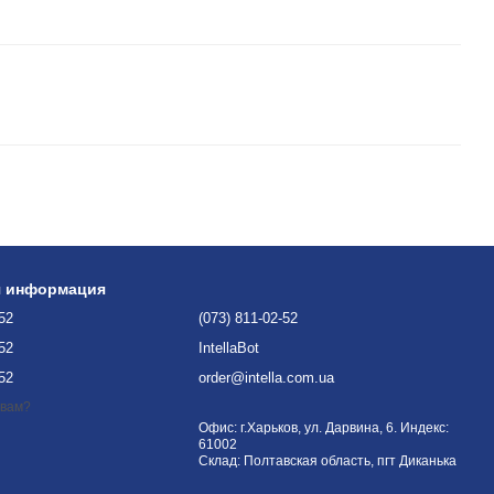
я информация
-52
(073) 811-02-52
-52
IntellaBot
-52
order@intella.com.ua
 вам?
Офис: г.Харьков, ул. Дарвина, 6. Индекс:
61002
Склад: Полтавская область, пгт Диканька