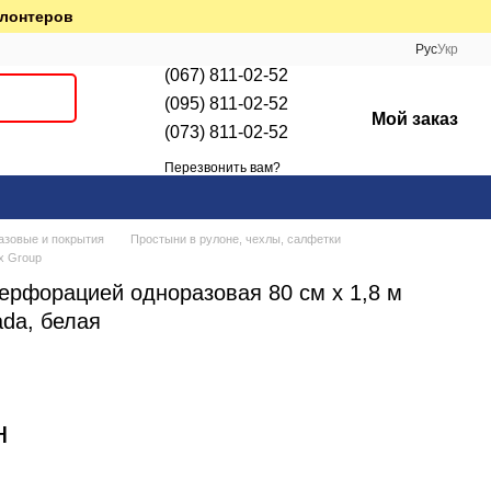
олонтеров
Рус
Укр
(067) 811-02-52
(095) 811-02-52
Мой заказ
(073) 811-02-52
Перезвонить вам?
азовые и покрытия
Простыни в рулоне, чехлы, салфетки
x Group
перфорацией одноразовая 80 см х 1,8 м
adа, белая
н