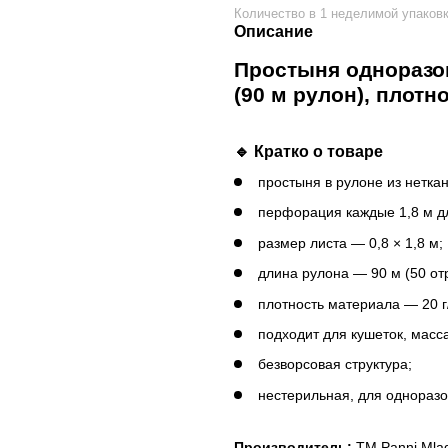
Количество в 1 неделимой упаков
Описание
Простыня одноразов
(90 м рулон), плотно
🔹 Кратко о товаре
простыня в рулоне из нетка
перфорация каждые 1,8 м дл
размер листа — 0,8 × 1,8 м;
длина рулона — 90 м (50 от
плотность материала — 20 г
подходит для кушеток, масс
безворсовая структура;
нестерильная, для одноразо
Производитель:
ТМ Panni Mlad