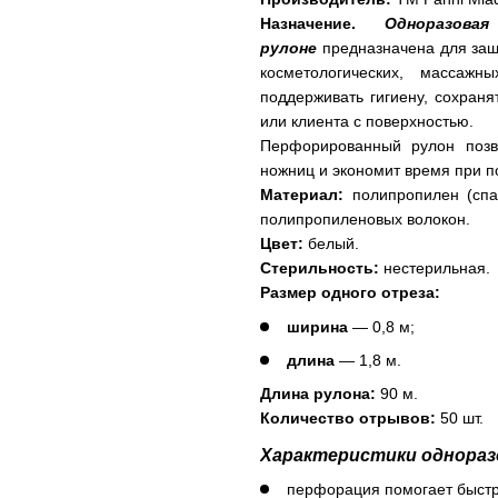
Назначение.
Одноразов
рулоне
предназначена для защи
косметологических, массажн
поддерживать гигиену, сохраня
или клиента с поверхностью.
Перфорированный рулон позво
ножниц и экономит время при по
Материал:
полипропилен (спа
полипропиленовых волокон.
Цвет:
белый.
Стерильность:
нестерильная.
Размер одного отреза:
ширина
— 0,8 м;
длина
— 1,8 м.
Длина рулона:
90 м.
Количество отрывов:
50 шт.
Характеристики однораз
перфорация помогает быстр