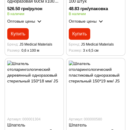
одноразовая 60см х100м,
100 штук
плот.20 г/кв.м/ JS, голубая
526.50 грн/рулон
48.83 грн/упаковка
В наличии
В наличии
Оптовые цены
Оптовые цены
Купить
Купить
Бренд
JS Medical Materials
Бренд
JS Medical Materials
Размер
0,6 х 100 м
Размер
3 х 6,5 см
Артикул: 000001304
Артикул: 000000580
Шпатель
Шпатель