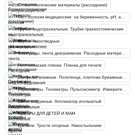
Стоматологические материалы (расходники)
Тест-полоски медицинские: на беременность, рН, ацетон, инфекции
Трубки эндотрахеальные. Трубки трахеостомические
Трубки газоотводные
Электроды, лента диаграммная. Расходные материалы для мед.оборудования
Рентгеновская пленка. Пленка для печати
Салфетки влажные. Полотенца, платочки бумажные. Туалетная бумага. Мусорные пакеты
Термометры. Тонометры. Пульсоксиметр. Измерительные приборы
Банки вакуумные. Аппликатор игольчатый
ТОВАРЫ ДЛЯ ДЕТЕЙ И МАМ
Костыли. Трости опорные. Накостыльники