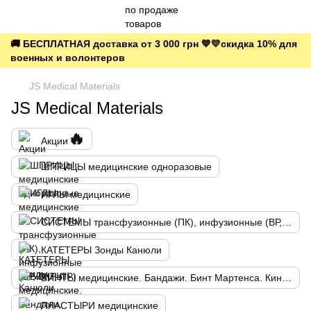
🚚 БЕСПЛАТНАЯ доставка от 3 000 грн 💙💛скидка 10% для
военных и волонтеров
JS Medical Materials
JS Medical Materials
🔥
Акции
ШПРИЦЫ медицинские одноразовые
ИГЛЫ медицинские
СИСТЕМЫ трансфузионные (ПК), инфузионные (ВР, ВКР, ПР)
КАТЕТЕРЫ Зонды Канюли
БИНТЫ медицинские. Бандажи. Бинт Мартенса. Кинезио тейп
ПЛАСТЫРИ медицинские