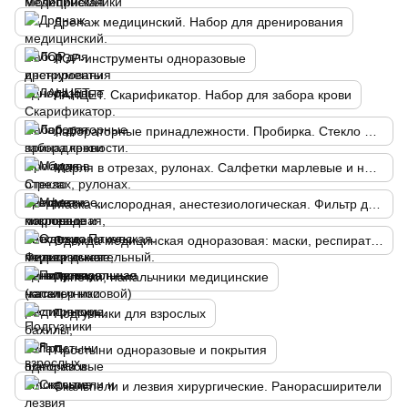
Дренаж медицинский. Набор для дренирования
ЛОР-инструменты одноразовые
ЛАНЦЕТ. Скарификатор. Набор для забора крови
Лабораторные принадлежности. Пробирка. Стекло предметное, покровное
Марля в отрезах, рулонах. Салфетки марлевые и нетканые. Пакеты перевязочные, манипуляционные
Маска кислородная, анестезиологическая. Фильтр дыхательный. Канюля назальная (катетер носовой)
Одежда медицинская одноразовая: маски, респираторы, бахилы, халаты, шапочки и т.п.
Пипетки, напальчники медицинские
Подгузники для взрослых
Простыни одноразовые и покрытия
Скальпели и лезвия хирургические. Ранорасширители