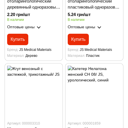
отоларингологический
отоларингологический
деревянный одноразовый
пластиковый одноразовый
стерильный 150*18 мм/ JS
стерильный 150*19 мм/ JS
2.20 грн/шт
5.24 грн/шт
В наличии
В наличии
Оптовые цены
Оптовые цены
Купить
Купить
Бренд
JS Medical Materials
Бренд
JS Medical Materials
Материал
Дерево
Материал
Пластик
Артикул: 000003310
Артикул: 000001859