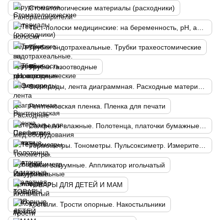
Стоматологические материалы (расходники)
Тест-полоски медицинские: на беременность, рН, ацетон, инфекции
Трубки эндотрахеальные. Трубки трахеостомические
Трубки газоотводные
Электроды, лента диаграммная. Расходные материалы для мед.оборудования
Рентгеновская пленка. Пленка для печати
Салфетки влажные. Полотенца, платочки бумажные. Туалетная бумага. Мусорные пакеты
Термометры. Тонометры. Пульсоксиметр. Измерительные приборы
Банки вакуумные. Аппликатор игольчатый
ТОВАРЫ ДЛЯ ДЕТЕЙ И МАМ
Костыли. Трости опорные. Накостыльники