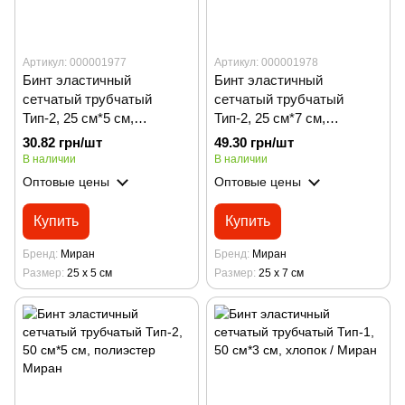
Артикул: 000001977
Артикул: 000001978
Бинт эластичный
Бинт эластичный
сетчатый трубчатый
сетчатый трубчатый
Тип-2, 25 см*5 см,
Тип-2, 25 см*7 см,
полиэстер / Миран
полиэстер / Миран
30.82 грн/шт
49.30 грн/шт
В наличии
В наличии
Оптовые цены
Оптовые цены
Купить
Купить
Бренд
Миран
Бренд
Миран
Размер
25 х 5 см
Размер
25 х 7 см