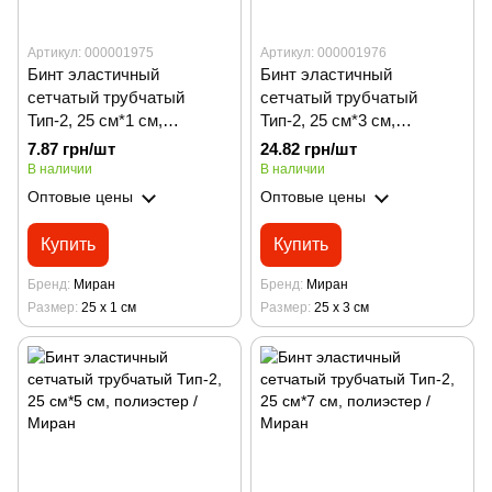
Артикул: 000001975
Артикул: 000001976
Бинт эластичный
Бинт эластичный
сетчатый трубчатый
сетчатый трубчатый
Тип-2, 25 см*1 см,
Тип-2, 25 см*3 см,
полиэстер / Миран
полиэстер / Миран
7.87 грн/шт
24.82 грн/шт
В наличии
В наличии
Оптовые цены
Оптовые цены
Купить
Купить
Бренд
Миран
Бренд
Миран
Размер
25 х 1 см
Размер
25 х 3 см