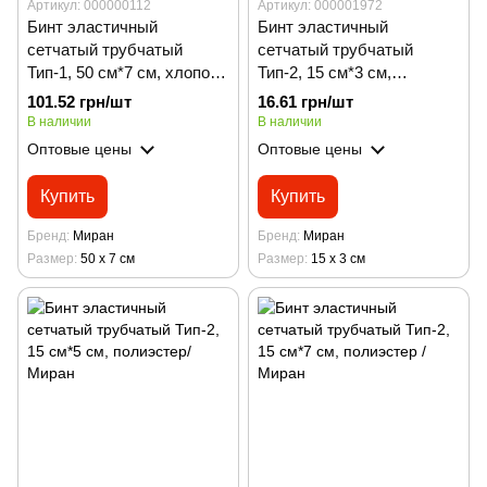
Артикул: 000000112
Артикул: 000001972
Бинт эластичный
Бинт эластичный
сетчатый трубчатый
сетчатый трубчатый
Тип-1, 50 см*7 см, хлопок/
Тип-2, 15 см*3 см,
Миран
полиэстер / Миран
101.52 грн/шт
16.61 грн/шт
В наличии
В наличии
Оптовые цены
Оптовые цены
Купить
Купить
Бренд
Миран
Бренд
Миран
Размер
50 х 7 см
Размер
15 х 3 см