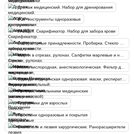
Дренаж медицинский. Набор для дренирования
ЛОР-инструменты одноразовые
ЛАНЦЕТ. Скарификатор. Набор для забора крови
Лабораторные принадлежности. Пробирка. Стекло предметное, покровное
Марля в отрезах, рулонах. Салфетки марлевые и нетканые. Пакеты перевязочные, манипуляционные
Маска кислородная, анестезиологическая. Фильтр дыхательный. Канюля назальная (катетер носовой)
Одежда медицинская одноразовая: маски, респираторы, бахилы, халаты, шапочки и т.п.
Пипетки, напальчники медицинские
Подгузники для взрослых
Простыни одноразовые и покрытия
Скальпели и лезвия хирургические. Ранорасширители