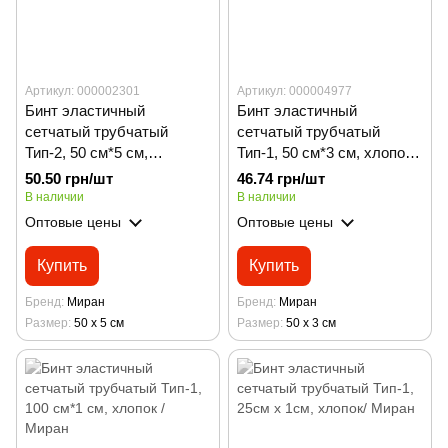
Артикул: 000002301
Артикул: 000004977
Бинт эластичный
Бинт эластичный
сетчатый трубчатый
сетчатый трубчатый
Тип-2, 50 см*5 см,
Тип-1, 50 см*3 см, хлопок /
полиэстер Миран
Миран
50.50 грн/шт
46.74 грн/шт
В наличии
В наличии
Оптовые цены
Оптовые цены
Купить
Купить
Бренд
Миран
Бренд
Миран
Размер
50 х 5 см
Размер
50 х 3 см