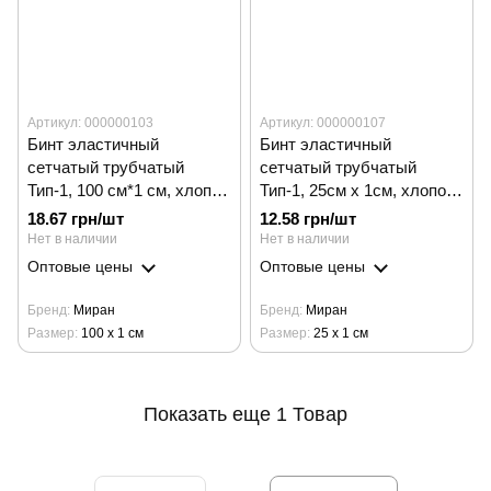
Артикул: 000000103
Артикул: 000000107
Бинт эластичный
Бинт эластичный
сетчатый трубчатый
сетчатый трубчатый
Тип-1, 100 см*1 см, хлопок
Тип-1, 25см х 1см, хлопок/
/ Миран
Миран
18.67 грн/шт
12.58 грн/шт
Нет в наличии
Нет в наличии
Оптовые цены
Оптовые цены
Бренд
Миран
Бренд
Миран
Размер
100 х 1 см
Размер
25 х 1 см
Показать еще 1 Товар