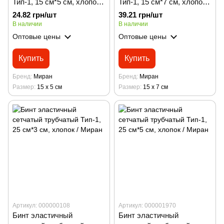
Тип-1, 15 см*5 см, хлопок /
Тип-1, 15 см*7 см, хлопок /
Миран
Миран
24.82 грн/шт
39.21 грн/шт
В наличии
В наличии
Оптовые цены
Оптовые цены
Купить
Купить
Бренд
Миран
Бренд
Миран
Размер
15 х 5 см
Размер
15 х 7 см
Артикул: 000000108
Артикул: 000001970
Бинт эластичный
Бинт эластичный