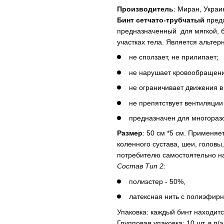
Производитель
: Миран, Украи
Бинт сетчато-трубчатый
предс
предназначенный для мягкой, б
участках тела. Является альте
не сползает, не прилипает;
не нарушает кровообращени
не ограничивает движения в 
не препятствует вентиляции
предназначен для многораз
Размер
: 50 см *5 см. Применяе
коленного сустава, шеи, головы
потребителю самостоятельно на
Состав Тип 2:
полиэстер - 50%,
латексная нить с полиэфирн
Упаковка: каждый бинт находитс
Групповая упаковка: 10 шт. в п/э