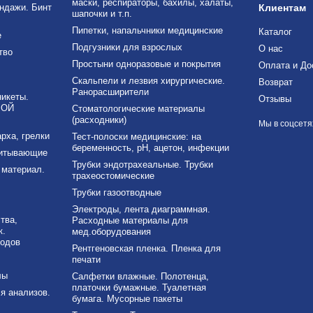
маски, респираторы, бахилы, халаты,
ндажи. Бинт
Клиентам
шапочки и т.п.
Пипетки, напальчники медицинские
Каталог
е
Подгузники для взрослых
О нас
тво
Простыни одноразовые и покрытия
Оплата и До
Скальпели и лезвия хирургические.
Возврат
Ранорасширители
никеты.
Отзывы
ВОЙ
Стоматологические материалы
(расходники)
Мы в соцсетя
рха, грелки
Тест-полоски медицинские: на
беременность, рН, ацетон, инфекции
питывающие
Трубки эндотрахеальные. Трубки
материал.
трахеостомические
Трубки газоотводные
Электроды, лента диаграммная.
тва,
Расходные материалы для
к.
мед.оборудования
ходов
Рентгеновская пленка. Пленка для
печати
лы
Салфетки влажные. Полотенца,
платочки бумажные. Туалетная
я анализов.
бумага. Мусорные пакеты