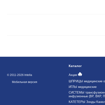
Каталог
🔥
Акции
© 2011-2026 Intella
ШПРИЦЫ медицинские о
Мобильная версия
ИГЛЫ медицинские
СИСТЕМЫ трансфузионны
инфузионные (ВР, ВКР, П
КАТЕТЕРЫ Зонды Каню