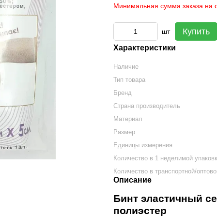
Минимальная сумма заказа на с
Купить
шт
Характеристики
Наличие
Тип товара
Бренд
Страна производитель
Материал
Размер
Единицы измерения
Количество в 1 неделимой упаков
Количество в транспортной/оптово
Описание
Бинт эластичный сет
полиэстер