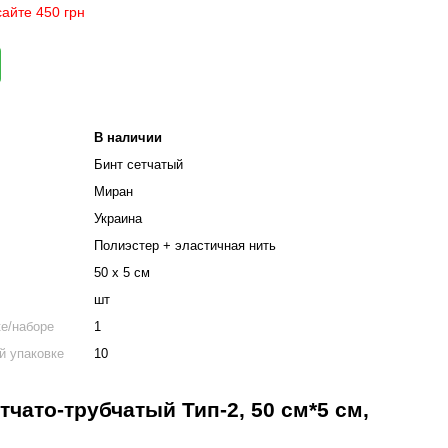
айте 450 грн
В наличии
Бинт сетчатый
Миран
Украина
Полиэстер + эластичная нить
50 х 5 см
шт
ке/наборе
1
й упаковке
10
чато-трубчатый Тип-2, 50 см*5 см,