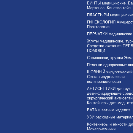
БИНТЫ медицинские. Ба
Мартенса. Кинезио тейп
ПЛАСТЫРИ медицински
ГИНЕКОЛОГИЯ Акушерс
Проктология
ПЕРЧАТКИ медицинские
Жгуты медицинские, тур
Средства оказания ПЕР
ПОМОЩИ
Спринцовки, кружки Эсма
Пеленки одноразовые в
ШОВНЫЙ хирургический 
Сетка хирургическая
полипропиленовая
АНТИСЕПТИКИ для рук,
дезинфицирующие средс
хирургический антисепти
Контейнеры для мед. от
ВАТА и ватные изделия
УЗИ расходные материа
Контейнеры и емкости дл
Мочеприемники