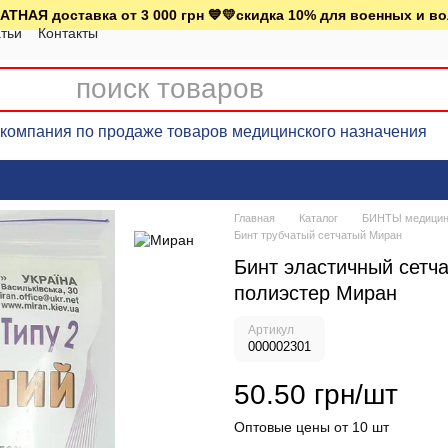
АТНАЯ доставка от 3 000 грн 💙💛скидка 10% для военных и в
тьи
Контакты
омпания по продаже товаров медицинского назначения
Главная
Каталог
БИНТЫ медицинс
Бинт трубчатый сетчатый Миран
Бинт эластичный сетча
полиэстер Миран
Артикул
000002301
50.50 грн/шт
Оптовые цены от 10 шт