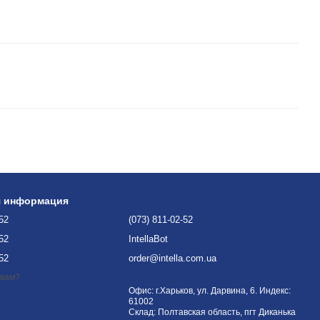
я информация
-52
(073) 811-02-52
-52
IntellaBot
-52
order@intella.com.ua
 вам?
Офис: г.Харьков, ул. Дарвина, 6. Индекс:
61002
Склад: Полтавская область, пгт Диканька