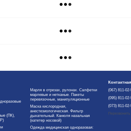
Контактна
Марля в отрезах, рулонах. Салфетки
(067) 811-02
марлевые и нетканые. Пакеты
(095) 811-02
перевязочные, манипуляционные
дноразовые
(073) 811-02
Маска кислородная,
анестезиологическая. Фильтр
Перезвонить
е (ПК),
дыхательный. Канюля назальная
Р)
(катетер носовой)
ли
Одежда медицинская одноразовая: