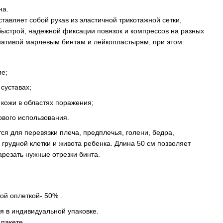
на.
тавляет собой рукав из эластичной трикотажной сетки,
ыстрой, надежной фиксации повязок и компрессов на разных
рнативой марлевым бинтам и лейкопластырям, при этом:
е;
суставах;
 кожи в областях поражения;
ового использования.
тся для перевязки плеча, предплечья, голени, бедра,
, грудной клетки и живота ребенка. Длина 50 см позволяет
резать нужные отрезки бинта.
ой оплеткой- 50% .
я в индивидуальной упаковке.
 пакете.