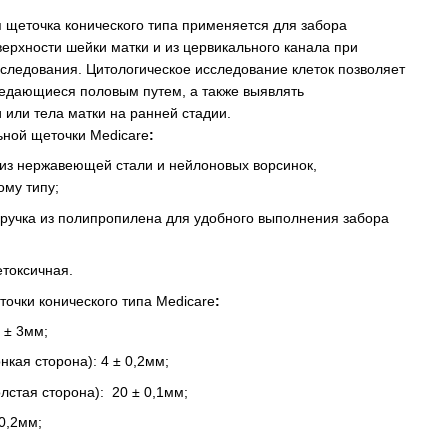
 щеточка конического типа применяется для забора
верхности шейки матки и из цервикального канала при
сследования. Цитологическое исследование клеток позволяет
редающиеся половым путем, а также выявлять
 или тела матки на ранней стадии.
ьной щеточки Medicare
:
 из нержавеющей стали и нейлоновых ворсинок,
ому типу;
 ручка из полипропилена для удобного выполнения забора
етоксичная.
очки конического типа Medicare
:
0 ± 3мм;
нкая сторона): 4 ± 0,2мм;
лстая сторона): 20 ± 0,1мм;
 0,2мм;