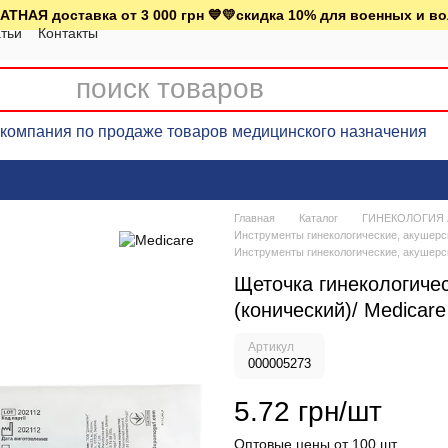
АТНАЯ доставка от 3 000 грн 💙💛скидка 10% для военных и в
тьи
Контакты
омпания по продаже товаров медицинского назначения
Главная
Каталог
ГИНЕКОЛОГИЯ А
Инструменты гинекологические, акушерс
Инструменты гинекологические, акушерс
Щеточка гинекологиче
(конический)/ Medicare
Артикул
000005273
5.72 грн/шт
Оптовые цены от 100 шт