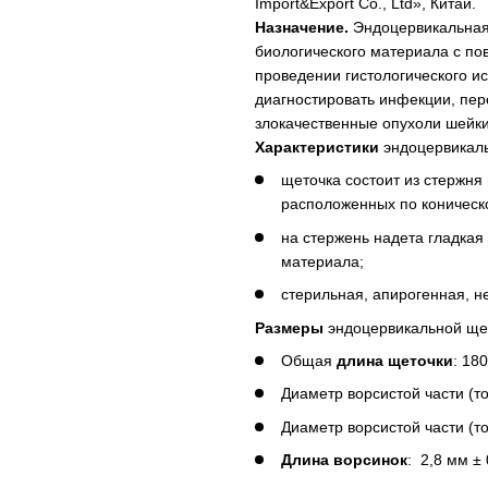
Import&Export Co., Ltd», Китай.
Назначение.
Эндоцервикальная
биологического материала с по
проведении гистологического и
диагностировать инфекции, пе
злокачественные опухоли шейки
Характеристики
эндоцервикал
щеточка состоит из стержня
расположенных по коническ
на стержень надета гладкая
материала;
стерильная, апирогенная, н
Размеры
эндоцервикальной щет
Общая
длина щеточки
: 18
Диаметр ворсистой части (то
Диаметр ворсистой части (то
Длина ворсинок
: 2,8 мм ±