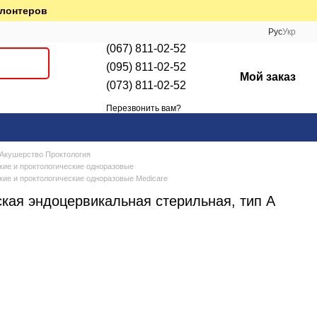
олонтеров
Рус
Укр
(067) 811-02-52
(095) 811-02-52
Мой заказ
(073) 811-02-52
Перезвонить вам?
кушерство Проктология
кие и проктологические одноразовые
кие и проктологические одноразовые Medicare
ская эндоцервикальная стерильная, тип А