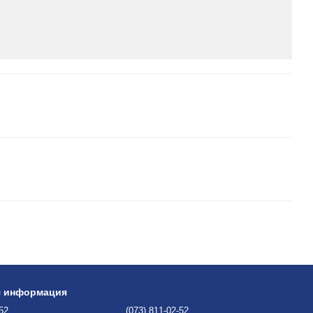
я информация
-52
(073) 811-02-52