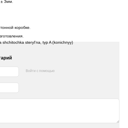
 ± 3мм.
ртонной коробке.
зготовления.
тарий
Войти с помощью