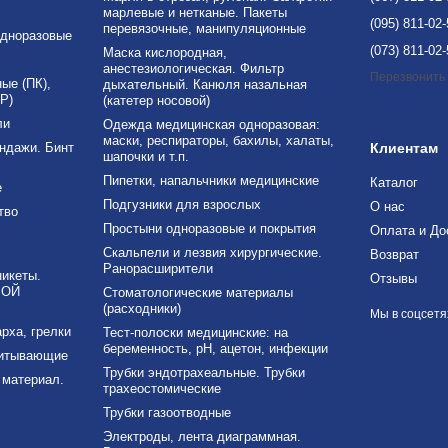
марлевые и нетканые. Пакеты
(095) 811-02
перевязочные, манипуляционные
дноразовые
(073) 811-02
Маска кислородная,
анестезиологическая. Фильтр
Перезвонить
е (ПК),
дыхательный. Канюля назальная
Р)
(катетер носовой)
ли
Одежда медицинская одноразовая:
маски, респираторы, бахилы, халаты,
ндажи. Бинт
Клиентам
шапочки и т.п.
Пипетки, напальчники медицинские
Каталог
е
Подгузники для взрослых
О нас
тво
Простыни одноразовые и покрытия
Оплата и До
Скальпели и лезвия хирургические.
Возврат
Ранорасширители
никеты.
Отзывы
ВОЙ
Стоматологические материалы
(расходники)
Мы в соцсетя
рха, грелки
Тест-полоски медицинские: на
беременность, рН, ацетон, инфекции
питывающие
Трубки эндотрахеальные. Трубки
материал.
трахеостомические
Трубки газоотводные
Электроды, лента диаграммная.