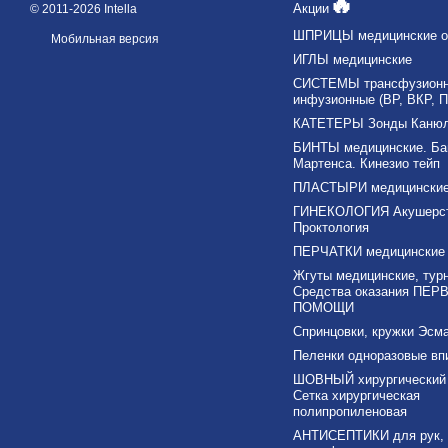
🔥
Акции
© 2011-2026 Intella
ШПРИЦЫ медицинские о
Мобильная версия
ИГЛЫ медицинские
СИСТЕМЫ трансфузионны
инфузионные (ВР, ВКР, П
КАТЕТЕРЫ Зонды Каню
БИНТЫ медицинские. Ба
Мартенса. Кинезио тейп
ПЛАСТЫРИ медицински
ГИНЕКОЛОГИЯ Акушерс
Проктология
ПЕРЧАТКИ медицинские
Жгуты медицинские, тур
Средства оказания ПЕР
ПОМОЩИ
Спринцовки, кружки Эсма
Пеленки одноразовые в
ШОВНЫЙ хирургический 
Сетка хирургическая
полипропиленовая
АНТИСЕПТИКИ для рук,