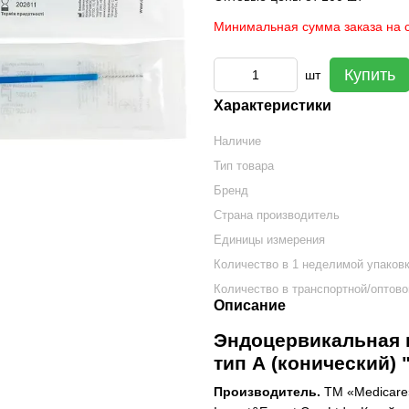
Минимальная сумма заказа на с
Купить
шт
Характеристики
Наличие
Тип товара
Бренд
Страна производитель
Единицы измерения
Количество в 1 неделимой упаков
Количество в транспортной/оптово
Описание
Эндоцервикальная г
тип А (конический) 
Производитель.
ТМ «Medicare