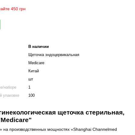
айте 450 грн
В наличии
Щеточка эндоцервикальная
Medicare
Китай
шт
ке/наборе
1
й упаковке
100
инекологическая щеточка стерильная,
"Medicare"
» на производственных мощностях «Shanghai Channelmed