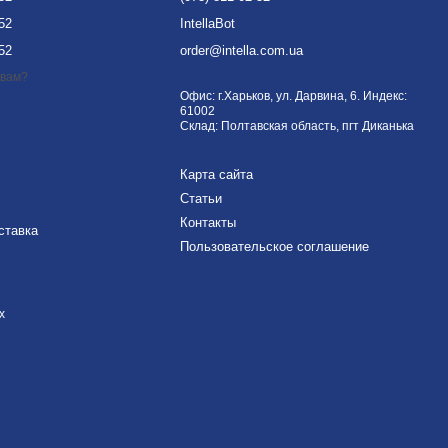
-52
IntellaBot
-52
order@intella.com.ua
 вам?
Офис: г.Харьков, ул. Дарвина, 6. Индекс:
61002
Склад: Полтавская область, пгт Диканька
Карта сайта
Статьи
Контакты
ставка
Пользовательское соглашение
х