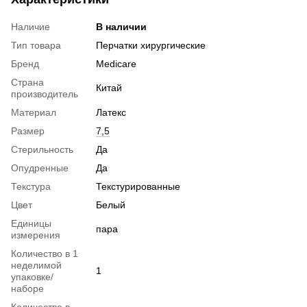
Наличие
В наличии
Тип товара
Перчатки хирургические
Бренд
Medicare
Страна
Китай
производитель
Материал
Латекс
Размер
7,5
Стерильность
Да
Опудренные
Да
Текстура
Текстурированные
Цвет
Белый
Единицы
пара
измерения
Количество в 1
неделимой
1
упаковке/
наборе
Количество в