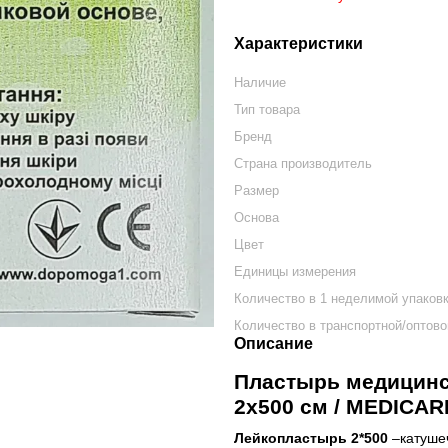
Характеристики
Наличие
Тип товара
Бренд
Страна производитель
Размер
Основа
Цвет
Единицы измерения
Количество в 1 неделимой упаков
Количество в транспортной/оптово
Описание
Пластырь медицинс
2х500 см / MEDICA
Лейкопластырь 2*500
–катуше