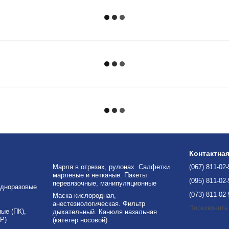
Контактна
Марля в отрезах, рулонах. Салфетки
(067) 811-02
марлевые и нетканые. Пакеты
(095) 811-02
перевязочные, манипуляционные
дноразовые
(073) 811-02
Маска кислородная,
анестезиологическая. Фильтр
Перезвонить
е (ПК),
дыхательный. Канюля назальная
Р)
(катетер носовой)