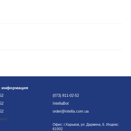
я информация
-52
(073) 811-02-52
-52
IntellaBot
-52
order@intella.com.ua
 вам?
Офис: г.Харьков, ул. Дарвина, 6. Индекс:
61002