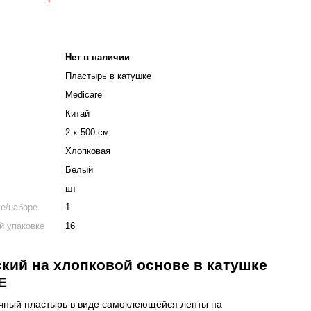
Нет в наличии
Пластырь в катушке
Medicare
Китай
2 х 500 см
Хлопковая
Белый
шт
ке/наборе
1
й упаковке
16
кий на хлопковой основе в катушке
RE
чный пластырь в виде самоклеющейся ленты на