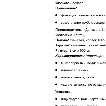
хлопковой основе.
Применение:
фиксация тампонов и повязо
закрепление трубок, зондов
Производител
ь: «Допомога-1»
Medical Co" (Китай).
Основа:
тканевая, хлопок 100%,
Адгезив:
гипоаллергенный клей
Размер:
2 см х 500 см.
Характеристики пластыря:
микропористый, поддержива
гипоаллергенный;
оптимальная адгезия;
удаляется легко, не оставля
Упаковка:
индивидуальная - картонный
групповая - 16 шт. в п/э.