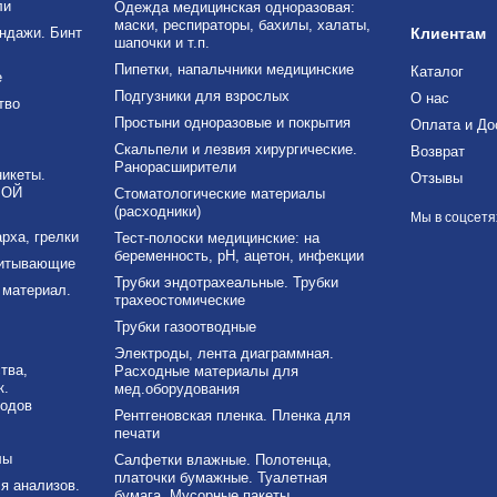
ли
Одежда медицинская одноразовая:
маски, респираторы, бахилы, халаты,
ндажи. Бинт
Клиентам
шапочки и т.п.
Пипетки, напальчники медицинские
Каталог
е
Подгузники для взрослых
О нас
тво
Простыни одноразовые и покрытия
Оплата и До
Скальпели и лезвия хирургические.
Возврат
Ранорасширители
никеты.
Отзывы
ВОЙ
Стоматологические материалы
(расходники)
Мы в соцсетя
рха, грелки
Тест-полоски медицинские: на
беременность, рН, ацетон, инфекции
питывающие
Трубки эндотрахеальные. Трубки
материал.
трахеостомические
Трубки газоотводные
Электроды, лента диаграммная.
тва,
Расходные материалы для
к.
мед.оборудования
ходов
Рентгеновская пленка. Пленка для
печати
лы
Салфетки влажные. Полотенца,
платочки бумажные. Туалетная
я анализов.
бумага. Мусорные пакеты