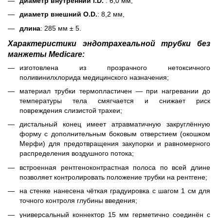
диаметр внутренний i.D.
: 6,0 мм,
диаметр внешний O.D.
: 8,2 мм,
длина
: 285 мм ± 5.
Характеристики эндотрахеальной трубки без
манжеты Medicare:
изготовлена из прозрачного нетоксичного
поливинилхлорида медицинского назначения;
материал трубки термопластичен — при нагревании до
температуры тела смягчается и снижает риск
повреждения слизистой трахеи;
дистальный конец имеет атравматичную закруглённую
форму с дополнительным боковым отверстием (окошком
Мерфи) для предотвращения закупорки и равномерного
распределения воздушного потока;
встроенная рентгеноконтрастная полоса по всей длине
позволяет контролировать положение трубки на рентгене;
на стенке нанесена чёткая градуировка с шагом 1 см для
точного контроля глубины введения;
универсальный коннектор 15 мм герметично соединён с