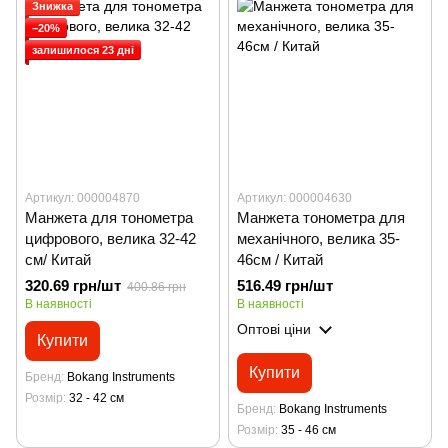
Знижка
−20%
залишилося 23 дні
Артикул: 000004870
Артикул: 000004630
Манжета для тонометра
Манжета тонометра для
цифрового, велика 32-42
механічного, велика 35-
см/ Китай
46см / Китай
320.69 грн/шт
516.49 грн/шт
400.86 грн
В наявності
В наявності
Оптові ціни
Купити
Купити
Бренд
Bokang Instruments
Розмір
32 - 42 см
Бренд
Bokang Instruments
Розмір
35 - 46 см