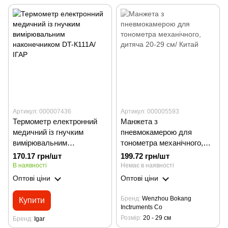
Артикул: 000007436
Артикул: 000005593
Термометр електронний
Манжета з
медичний із гнучким
пневмокамерою для
вимірювальним
тонометра механічного,
наконечником DT-К111А/
дитяча 20-29 см/ Китай
170.17 грн/шт
199.72 грн/шт
ІГАР
В наявності
Немає в наявності
Оптові ціни
Оптові ціни
Бренд
Wenzhou Bokang
Купити
Inctruments Co
Розмір
20 - 29 см
Бренд
Igar