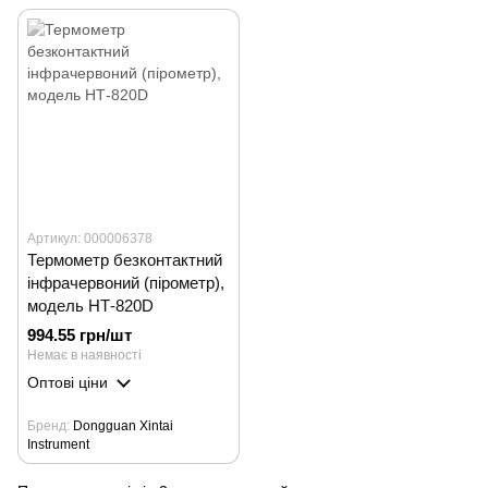
Артикул: 000006378
Термометр безконтактний
інфрачервоний (пірометр),
модель НТ-820D
994.55 грн/шт
Немає в наявності
Оптові ціни
Бренд
Dongguan Xintai
Instrument