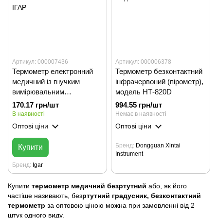
Артикул: 000007436
Артикул: 000006378
Термометр електронний
Термометр безконтактний
медичний із гнучким
інфрачервоний (пірометр),
вимірювальним
модель НТ-820D
наконечником DT-К111А/
170.17 грн/шт
994.55 грн/шт
ІГАР
В наявності
Немає в наявності
Оптові ціни
Оптові ціни
Бренд
Dongguan Xintai
Купити
Instrument
Бренд
Igar
Купити
термометр медичний безртутний
або, як його
частіше називають, без
ртутний градусник, безконтактний
термометр
за оптовою ціною можна при замовленні від 2
штук одного виду.