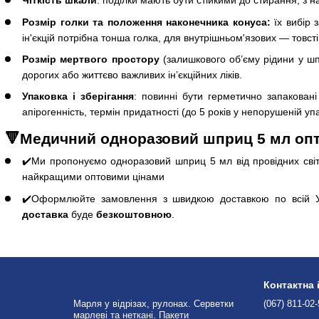
Чіткість шкали
: поділки мають бути стійкими до стирання, 
Розмір голки та положення наконечника конуса:
їх вибір 
ін'єкцій потрібна тонша голка, для внутрішньом'язових — товст
Розмір мертвого простору
(залишкового об’єму рідини у шпр
дорогих або життєво важливих ін’єкційних ліків.
Упаковка і зберігання
: повинні бути герметично запаковані
апірогенність, термін придатності (до 5 років у непорушеній упа
🔻Медичний одноразовий шприц 5 мл оптом
✔️Ми пропонуємо одноразовий шприц 5 мл від провідних світ
найкращими оптовими цінами
✔️Оформлюйте замовлення з швидкою доставкою по всій У
доставка
буде
безкоштовною
.
Контактна
Марля у відрізах, рулонах. Серветки
(067) 811-02
марлеві та неткані. Пакети