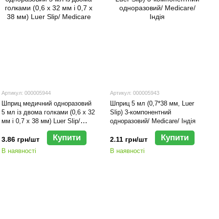
Артикул: 000005944
Артикул: 000005943
Шприц медичний одноразовий
Шприц 5 мл (0,7*38 мм, Luer
5 мл із двома голками (0,6 x 32
Slip) 3-компонентний
мм і 0,7 х 38 мм) Luer Slip/
одноразовий/ Мedicare/ Індія
Medicare
Купити
Купити
3.86 грн/шт
2.11 грн/шт
В наявності
В наявності