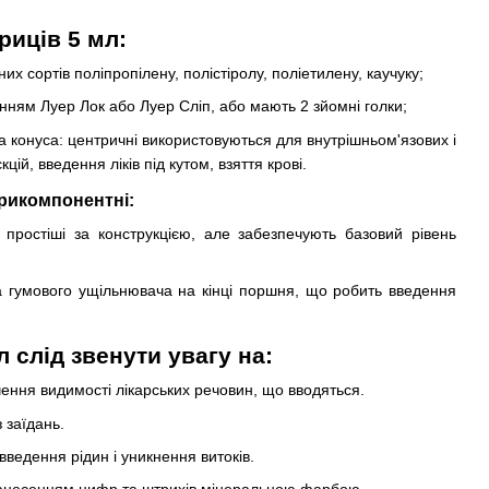
риців 5 мл:
х сортів поліпропілену, полістіролу, поліетилену, каучуку;
нням Луер Лок або Луер Сліп, або мають 2 зйомні голки;
конуса: центричні використовуються для внутрішньом'язових і
цій, введення ліків під кутом, взяття крові.
рикомпонентні:
простіші за конструкцією, але забезпечують базовий рівень
а гумового ущільнювача на кінці поршня, що робить введення
 слід звенути увагу на:
ення видимості лікарських речовин, що вводяться.
 заїдань.
ведення рідин і уникнення витоків.