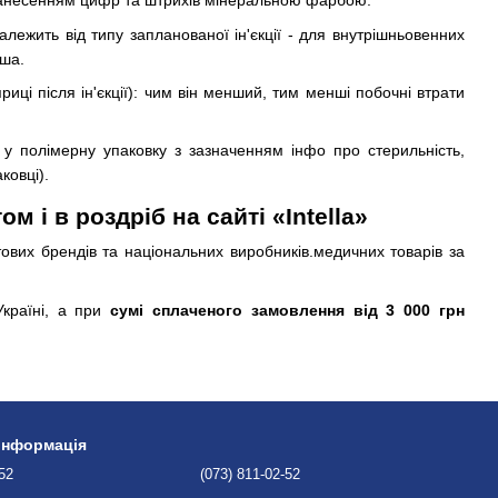
з нанесенням цифр та штрихів мінеральною фарбою.
залежить від типу запланованої ін'єкції - для внутрішньовенних
іша.
иці після ін'єкції): чим він менший, тим менші побочні втрати
 у полімерну упаковку з зазначенням інфо про стерильність,
ковці).
 і в роздріб на сайті «Intella»
ових брендів та національних виробників.медичних товарів за
країні, а при
сумі сплаченого замовлення від 3 000 грн
 інформація
-52
(073) 811-02-52