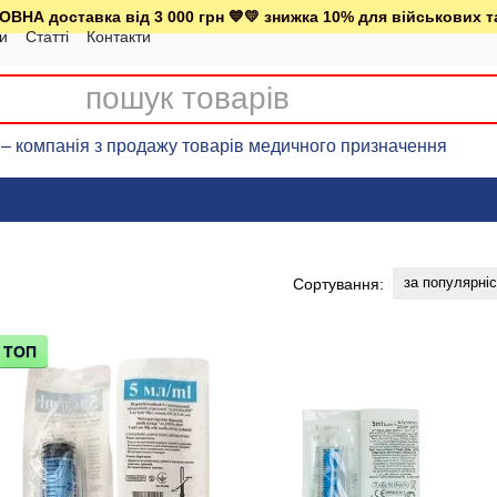
ВНА доставка від 3 000 грн 💙💛 знижка 10% для військових т
ки
Статті
Контакти
– компанія з продажу товарів медичного призначення
за популярні
Сортування:
ТОП