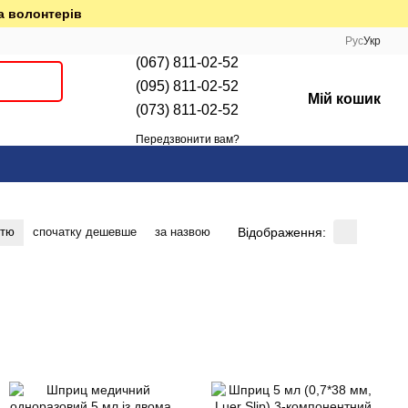
а волонтерів
Рус
Укр
(067) 811-02-52
(095) 811-02-52
Мій кошик
(073) 811-02-52
Передзвонити вам?
Відображення:
стю
спочатку дешевше
за назвою