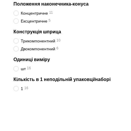
Положення наконечника-конуса
11
Концентричне
5
Ексцентричне
Конструкція шприца
10
Трикомпонентний
6
Двокомпонентний
Одиниці виміру
16
шт
Кількість в 1 неподільній упаковці/наборі
16
1