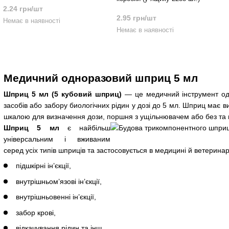
2.24 грн/шт
2.95 грн/шт
Немає в наявності
Немає в наявності
Медичний одноразовий шприц 5 мл
Шприц 5 мл (5 кубовий шприц)
— це медичний інструмент одн
засобів або забору биологічних рідин у дозі до 5 мл. Шприц має в
шкалою для визначення дози, поршня з ущільнювачем або без та 
Шприц 5 мл
є найбільш
універсальним і вживаним
серед усіх типів шприців та застосовується в медицині й ветеринар
підшкірні ін’єкції,
внутрішньом’язові ін’єкції,
внутрішньовенні ін’єкції,
забор крові,
відкачування рідин та інш.