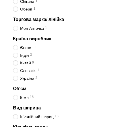
1
Chirana
1
Оберіг
Торгова марка/ лінійка
1
Моя Аптечка
Країна виробник
1
Єгипет
3
Індія
9
Китай
1
Словакія
2
Україна
Об'єм
16
5 мл
Вид шприца
16
Ін'єкційний шприц