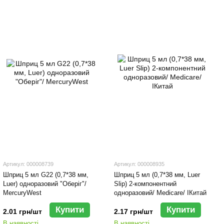
Артикул: 000008739
Артикул: 000008935
Шприц 5 мл G22 (0,7*38 мм,
Шприц 5 мл (0,7*38 мм, Luer
Luer) одноразовий "Оберіг"/
Slip) 2-компонентний
MercuryWest
одноразовий/ Мedicare/ ІКитай
Купити
Купити
2.01 грн/шт
2.17 грн/шт
В наявності
В наявності