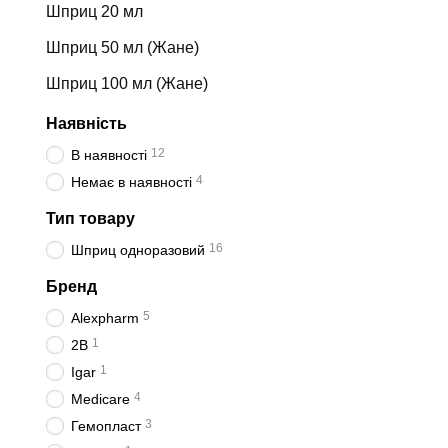
Шприц 20 мл
Шприц 50 мл (Жане)
Шприц 100 мл (Жане)
Наявність
12
В наявності
4
Немає в наявності
Тип товару
16
Шприц одноразовий
Бренд
5
Alexpharm
1
2В
1
Igar
4
Medicare
3
Гемопласт