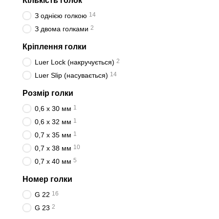
Кількість голок
14
З однією голкою
2
З двома голками
Кріплення голки
2
Luer Lock (накручується)
14
Luer Slip (насувається)
Розмір голки
1
0,6 х 30 мм
1
0,6 х 32 мм
1
0,7 х 35 мм
10
0,7 х 38 мм
5
0,7 х 40 мм
Номер голки
16
G 22
2
G 23