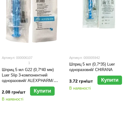
Артикул: 000006107
Артикул: 000005942
1
Шприц 5 мл (0,7*35) Luer
Шприц 5 мл G22 (0,7*40 мм)
одноразовий/ CHIRANA
Luer Slip 3-компонентний
Купити
одноразовий/ ALEXPHARM/
3.72 грн/шт
Китай
В наявності
Купити
2.08 грн/шт
В наявності