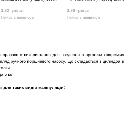
шт)
шт. (у ящику 2 400 шт)
3.22 грн/шт
3.38 грн/шт
Немає в наявності
Немає в наявності
оразового використання для введення в організм лікарських
игляд ручного поршневого насосу, що складається з циліндра зі
голки.
ії
для таких видів маніпуляцій: