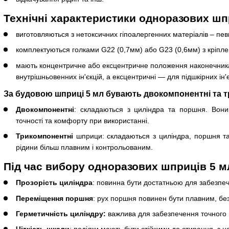
Технічні характеристики одноразових шп
виготовляються з нетоксичних гіпоалергенних матеріалів – певни
комплектуються голками G22 (0,7мм) або G23 (0,6мм) з кріпле
мають концентричне або ексцентричне положення наконечника 
внутрішньовенних ін'єкцій, а ексцентричні — для підшкірних ін'єк
За будовою шприці 5 мл бувають двокомпонентні та т
Двокомпонентні
: складаються з циліндра та поршня. Вони 
точності та комфорту при використанні.
Трикомпонентні
шприци: складаються з циліндра, поршня т
рідини більш плавним і контрольованим.
Під час вибору одноразових шприців 5 мл
Прозорість циліндра
: повинна бути достатньою для забезпеч
Переміщення поршня
: рух поршня повинен бути плавним, без
Герметичність циліндру:
важлива для забезпечення точного в