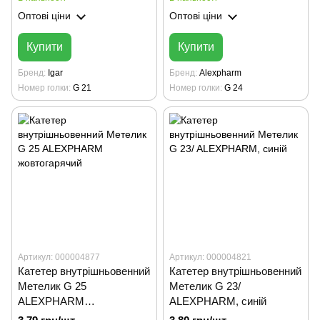
Оптові ціни
Оптові ціни
Купити
Купити
Бренд
Igar
Бренд
Alexpharm
Номер голки
G 21
Номер голки
G 24
Артикул: 000004877
Артикул: 000004821
Катетер внутрішньовенний
Катетер внутрішньовенний
Метелик G 25
Метелик G 23/
ALEXPHARM
ALEXPHARM, синій
жовтогарячий