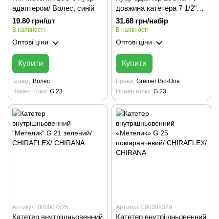
адаптером/ Волес, синій
довжина катетера 7 1/2"
(19 см) VACUETTE,
19.80 грн/шт
31.68 грн/набір
арт.450089
В наявності
В наявності
Оптові ціни
Оптові ціни
Купити
Купити
Бренд
Волес
Бренд
Greiner Bio-One
Номер голки
G 23
Номер голки
G 23
Артикул: 000007525
Артикул: 000008329
Катетер внутрішньовенний
Катетер внутрішньовенний