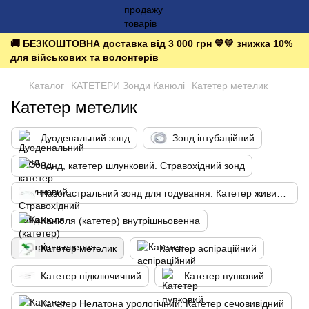
🚚 БЕЗКОШТОВНА доставка від 3 000 грн 💙💛 знижка 10%
для військових та волонтерів
Каталог
КАТЕТЕРИ Зонди Канюлі
Катетер метелик
Катетер метелик
Дуоденальний зонд
Зонд інтубаційний
Зонд, катетер шлунковий. Стравохідний зонд
Назогастральний зонд для годування. Катетер живильний
Канюля (катетер) внутрішньовенна
Катетер метелик
Катетер аспіраційний
Катетер підключичний
Катетер пупковий
Катетер Нелатона урологічний. Катетер сечовивідний