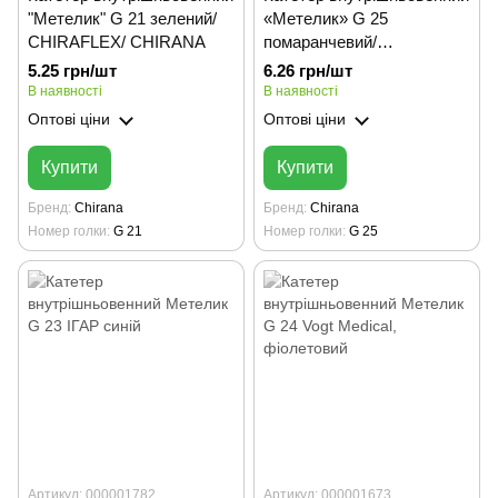
"Метелик" G 21 зелений/
«Метелик» G 25
CHIRAFLEX/ CHIRANA
помаранчевий/
CHIRAFLEX/ CHIRANA
5.25 грн/шт
6.26 грн/шт
В наявності
В наявності
Оптові ціни
Оптові ціни
Купити
Купити
Бренд
Chirana
Бренд
Chirana
Номер голки
G 21
Номер голки
G 25
Артикул: 000001782
Артикул: 000001673