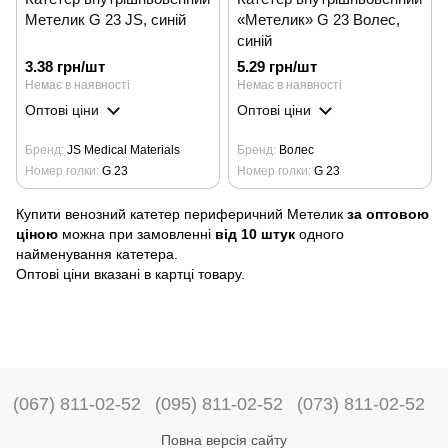
Метелик G 23 JS, синій
«Метелик» G 23 Волес,
синій
3.38 грн/шт
5.29 грн/шт
Немає в наявності
Немає в наявності
Оптові ціни
Оптові ціни
Бренд
JS Medical Materials
Бренд
Волес
Номер голки
G 23
Номер голки
G 23
Купити венозний катетер периферичний Метелик
за оптовою
ціною
можна при замовленні
від 10 штук
одного
найменування катетера.
Оптові ціни вказані в картці товару.
(067) 811-02-52
(095) 811-02-52
(073) 811-02-52
Повна версія сайту