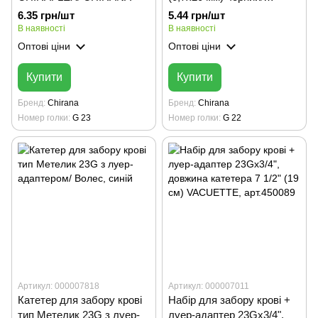
CHIRAFLEX/ CHIRANA
6.35 грн/шт
5.44 грн/шт
В наявності
В наявності
Оптові ціни
Оптові ціни
Купити
Купити
Бренд
Chirana
Бренд
Chirana
Номер голки
G 23
Номер голки
G 22
Артикул: 000007818
Артикул: 000007011
Катетер для забору крові
Набір для забору крові +
тип Метелик 23G з луер-
луер-адаптер 23Gx3/4",