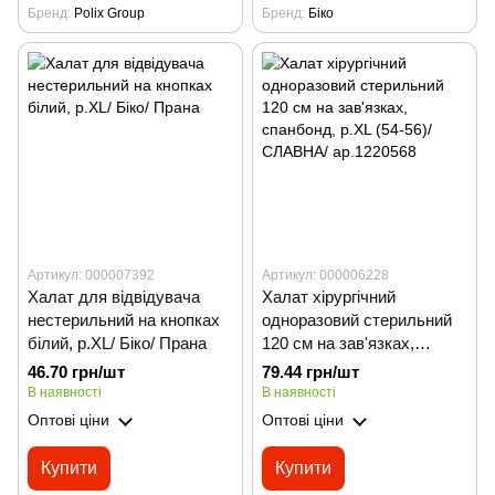
Бренд
Polix Group
Бренд
Біко
Артикул: 000007392
Артикул: 000006228
Халат для відвідувача
Халат хірургічний
нестерильний на кнопках
одноразовий стерильний
білий, р.XL/ Біко/ Прана
120 см на зав'язках,
спанбонд, р.XL (54-56)/
46.70 грн/шт
79.44 грн/шт
СЛАВНА/ ар.1220568
В наявності
В наявності
Оптові ціни
Оптові ціни
Купити
Купити