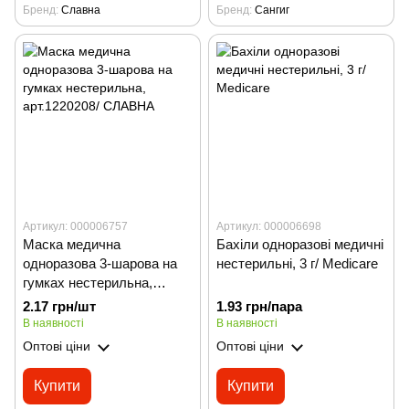
Бренд
Славна
Бренд
Сангиг
Артикул: 000006757
Артикул: 000006698
Маска медична
Бахіли одноразові медичні
одноразова 3-шарова на
нестерильні, 3 г/ Мedicare
гумках нестерильна,
арт.1220208/ СЛАВНА
2.17 грн/шт
1.93 грн/пара
В наявності
В наявності
Оптові ціни
Оптові ціни
Купити
Купити