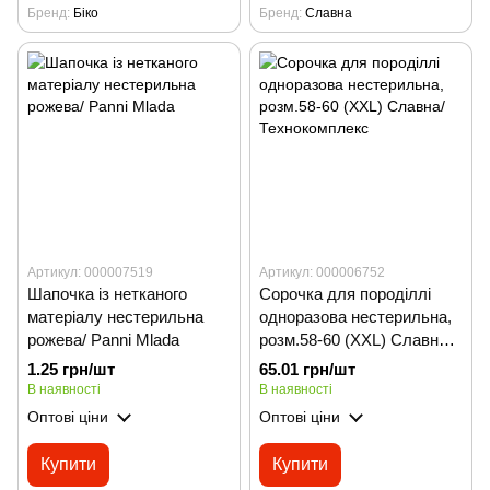
Бренд
Біко
Бренд
Славна
Артикул: 000007519
Артикул: 000006752
Шапочка із нетканого
Сорочка для породіллі
матеріалу нестерильна
одноразова нестерильна,
рожева/ Panni Mlada
розм.58-60 (XXL) Славна/
Технокомплекс
1.25 грн/шт
65.01 грн/шт
В наявності
В наявності
Оптові ціни
Оптові ціни
Купити
Купити