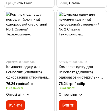
Бренд
Polix Group
Бренд
Славна
Артикул: 000006736
Артикул: 000006735
Комплект одягу для
Комплект одягу для
немовлят (хлопчика)
немовлят (дівчинка)
одноразовий стерильний
одноразовий стерильний
No 1 Славна/
No 2 Славна/
76.24 грн/набір
76.24 грн/набір
Технокомплекс
Технокомплекс
В наявності
В наявності
Оптові ціни
Оптові ціни
Купити
Купити