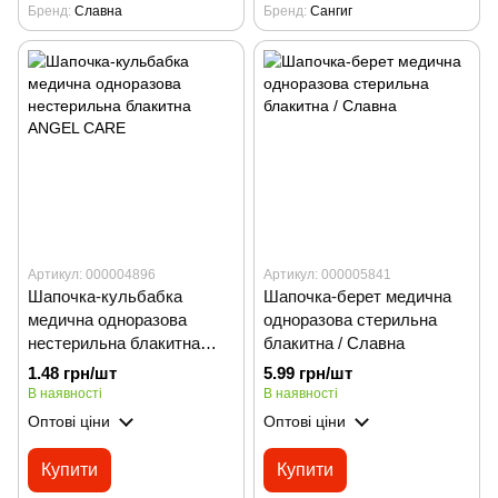
Бренд
Славна
Бренд
Сангиг
Артикул: 000004896
Артикул: 000005841
Шапочка-кульбабка
Шапочка-берет медична
медична одноразова
одноразова стерильна
нестерильна блакитна
блакитна / Славна
ANGEL CARE
1.48 грн/шт
5.99 грн/шт
В наявності
В наявності
Оптові ціни
Оптові ціни
Купити
Купити