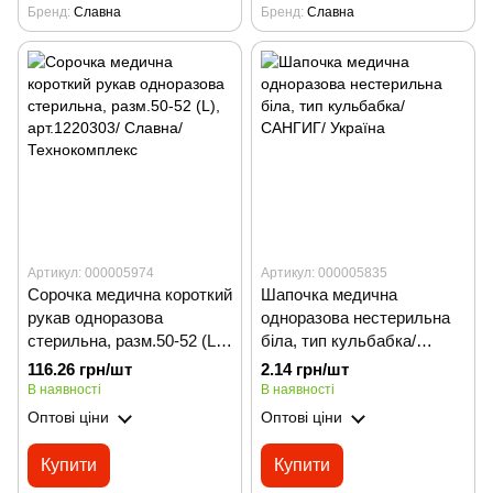
Бренд
Славна
Бренд
Славна
Артикул: 000005974
Артикул: 000005835
Сорочка медична короткий
Шапочка медична
рукав одноразова
одноразова нестерильна
стерильна, разм.50-52 (L),
біла, тип кульбабка/
арт.1220303/ Славна/
САНГИГ/ Україна
116.26 грн/шт
2.14 грн/шт
Технокомплекс
В наявності
В наявності
Оптові ціни
Оптові ціни
Купити
Купити