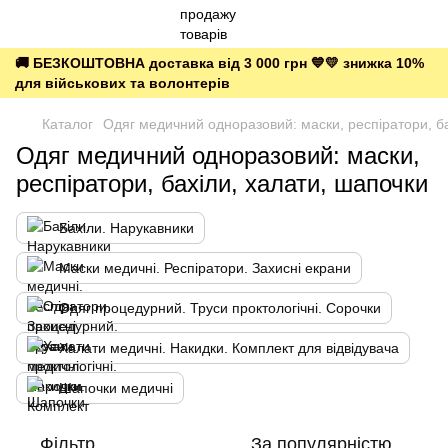
🚚 БЕЗКОШТОВНА доставка від 3 000 грн 💙💛 знижка 10%
для військових та волонтерів
Каталог
Одяг медичний одноразовий: маски, респіратори, ба
Одяг медичний одноразовий: маски,
респіратори, бахіли, халати, шапочки
Бахіли. Нарукавники
Маски медичні. Респіратори. Захисні екрани
Одяг процедурний. Труси проктологічні. Сорочки
Халати медичні. Накидки. Комплект для відвідувача
Шапочки медичні
Фільтр
За популярністю