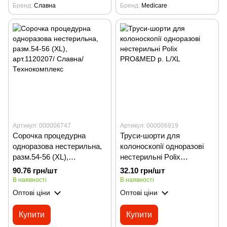
Бренд
Славна
Бренд
Medicare
Артикул: 000006747
Артикул: 000006919
Сорочка процедурна
Труси-шорти для
одноразова нестерильна,
колоноскопії одноразові
разм.54-56 (XL),
нестерильні Polix
арт.1120207/ Славна/
PRO&MED р. L/XL
90.76 грн/шт
32.10 грн/шт
Технокомплекс
В наявності
В наявності
Оптові ціни
Оптові ціни
Купити
Купити