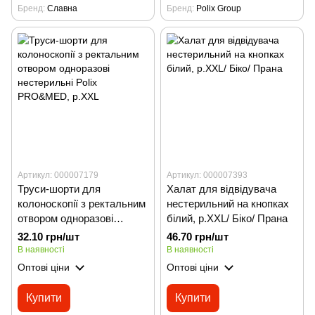
Бренд
Славна
Бренд
Polix Group
Артикул: 000007179
Артикул: 000007393
Труси-шорти для
Халат для відвідувача
колоноскопії з ректальним
нестерильний на кнопках
отвором одноразові
білий, р.ХXL/ Біко/ Прана
нестерильні Polix
32.10 грн/шт
46.70 грн/шт
PRO&MED, р.XXL
В наявності
В наявності
Оптові ціни
Оптові ціни
Купити
Купити