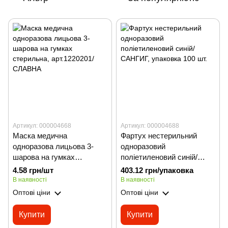
Артикул: 000004668
Артикул: 000004688
Маска медична
Фартух нестерильний
одноразова лицьова 3-
одноразовий
шарова на гумках
поліетиленовий синій/
стерильна, арт.1220201/
САНГИГ, упаковка 100 шт.
4.58 грн/шт
403.12 грн/упаковка
СЛАВНА
В наявності
В наявності
Оптові ціни
Оптові ціни
Купити
Купити