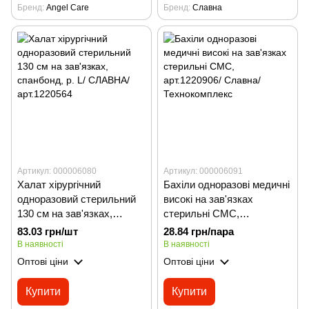
Бренд
Angel Care
Бренд
Славна
Артикул: 000006080
Артикул: 000006091
Халат хірургічний
Бахіли одноразові медичні
одноразовий стерильний
високі на зав'язках
130 см на зав'язках,
стерильні СМС,
спанбонд, р. L/ СЛАВНА/
арт.1220906/ Славна/
83.03 грн/шт
28.84 грн/пара
арт.1220564
Технокомплекс
В наявності
В наявності
Оптові ціни
Оптові ціни
Купити
Купити