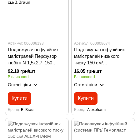
Артикул: 000006198
Артикул: 000008074
Подовжувач інфузійних
Подовжувач інфузійних
магістралей Перфузор
магістралей низького
тюбінг N 1,5х2,7, 150
тиску 150 см/
см/B.Braun
ALEXPHARM
92.10 грн/шт
16.05 грн/шт
В наявності
В наявності
Оптові ціни
Оптові ціни
Купити
Купити
Бренд
B. Braun
Бренд
Alexpharm