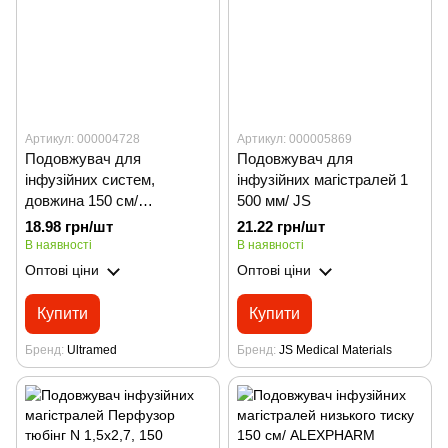
Артикул: 000004728
Артикул: 000005869
Подовжувач для
Подовжувач для
інфузійних систем,
інфузійних магістралей 1
довжина 150 см/
500 мм/ JS
ULTRAMED
18.98 грн/шт
21.22 грн/шт
В наявності
В наявності
Оптові ціни
Оптові ціни
Купити
Купити
Бренд
Ultramed
Бренд
JS Medical Materials