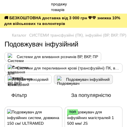
🚚 БЕЗКОШТОВНА доставка від 3 000 грн 💙💛 знижка 10%
для військових та волонтерів
Каталог
СИСТЕМИ трансфузійні (ПК), інфузійні (ВР, ВКР, ПР)
Подовжувач інфузійний
Системи для вливання розчинів ВР, ВКР, ПР
Системи для переливання крові (трансфузійні) ПК, взяття крові ВК
Кран триходовий
Подовжувач інфузійний
Фільтр
За популярністю
ТОП