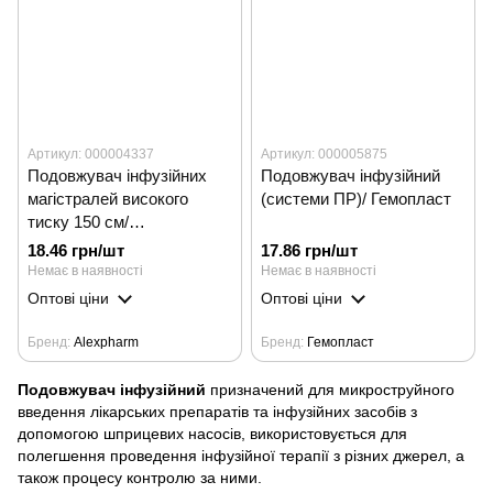
Артикул: 000004337
Артикул: 000005875
Подовжувач інфузійних
Подовжувач інфузійний
магістралей високого
(системи ПР)/ Гемопласт
тиску 150 см/
ALEXPHARM
18.46 грн/шт
17.86 грн/шт
Немає в наявності
Немає в наявності
Оптові ціни
Оптові ціни
Бренд
Alexpharm
Бренд
Гемопласт
Подовжувач інфузійний
призначений для микроструйного
введення лікарських препаратів та інфузійних засобів з
допомогою шприцевих насосів, використовується для
полегшення проведення інфузійної терапії з різних джерел, а
також процесу контролю за ними.