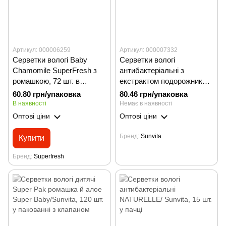
Артикул: 000006259
Артикул: 000007332
Серветки вологі Baby
Серветки вологі
Chamomile SuperFresh з
антибактеріальні з
ромашкою, 72 шт. в
екстрактом подорожника
упаковці з клапаном
NATURELLE/Sunvita, 120
60.80 грн/упаковка
80.46 грн/упаковка
шт. в упаковці з клапаном
В наявності
Немає в наявності
Оптові ціни
Оптові ціни
Бренд
Sunvita
Купити
Бренд
Superfresh