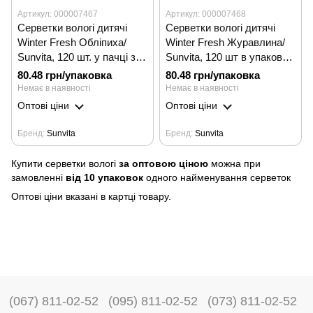
Артикул: 000007467
Артикул: 000007468
Серветки вологі дитячі
Серветки вологі дитячі
Winter Fresh Обліпиха/
Winter Fresh Журавлина/
Sunvita, 120 шт. у пачці з
Sunvita, 120 шт в упаковці
клапаном/ Sunvita
з клапаном / Sunvita
80.48 грн/упаковка
80.48 грн/упаковка
Немає в наявності
Немає в наявності
Оптові ціни
Оптові ціни
Бренд
Sunvita
Бренд
Sunvita
Купити серветки вологі
за оптовою ціною
можна при
замовленні
від 10 упаковок
одного найменування серветок
Оптові ціни вказані в картці товару.
(067) 811-02-52
(095) 811-02-52
(073) 811-02-52