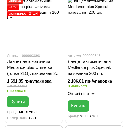
Знижка
−10%
залишилося 24 дні
Артикул: 000003898
Артикул: 000005343
Ланцет автоматичний
Ланцет автоматичний
Medlance plus Universal
Medlance plus Special,
(голка 21G), паковання 200
паковання 200 шт.
шт.
1 691.85 грн/упаковка
2 106.81 грн/упаковка
1 879.83 грн
В наявності
В наявності
Оптові ціни
Купити
Купити
Бренд
MEDLANCE
Бренд
MEDLANCE
Номер голки
G 21