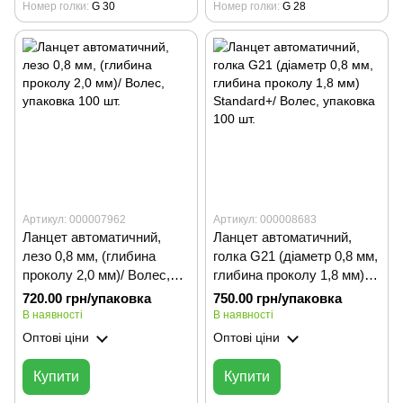
Номер голки
G 30
Номер голки
G 28
Артикул: 000007962
Артикул: 000008683
Ланцет автоматичний,
Ланцет автоматичний,
лезо 0,8 мм, (глибина
голка G21 (діаметр 0,8 мм,
проколу 2,0 мм)/ Волес,
глибина проколу 1,8 мм)
упаковка 100 шт.
Standard+/ Волес,
720.00 грн/упаковка
750.00 грн/упаковка
упаковка 100 шт.
В наявності
В наявності
Оптові ціни
Оптові ціни
Купити
Купити