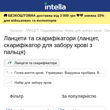
🚚 БЕЗКОШТОВНА доставка від 3 000 грн 💙💛 знижка 10%
для військових та волонтерів
Каталог
ЛАНЦЕТ. Скарифікатор. Набір для забору крові
Лан
Ланцети та скарифікатори (ланцет,
скарифікатор для забору крові з
пальця)
Ланцети та скарифікатори
Голка взяття крові. Утримувач. Вакуумна пробірка. Вакуумний забір крові
Набір для забору крові
Фільтр
За популярністю