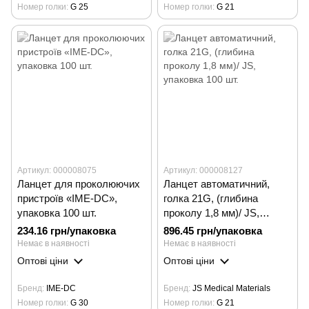
Номер голки
G 25
Номер голки
G 21
Артикул: 000008075
Артикул: 000008127
Ланцет для проколюючих
Ланцет автоматичний,
пристроїв «IME-DC»,
голка 21G, (глибина
упаковка 100 шт.
проколу 1,8 мм)/ JS,
упаковка 100 шт.
234.16 грн/упаковка
896.45 грн/упаковка
Немає в наявності
Немає в наявності
Оптові ціни
Оптові ціни
Бренд
IME-DC
Бренд
JS Medical Materials
Номер голки
G 30
Номер голки
G 21