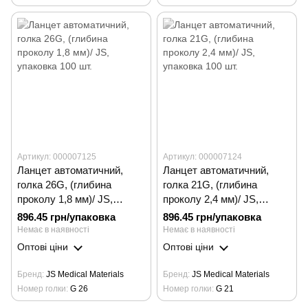
Артикул: 000007125
Артикул: 000007124
Ланцет автоматичний,
Ланцет автоматичний,
голка 26G, (глибина
голка 21G, (глибина
проколу 1,8 мм)/ JS,
проколу 2,4 мм)/ JS,
упаковка 100 шт.
упаковка 100 шт.
896.45 грн/упаковка
896.45 грн/упаковка
Немає в наявності
Немає в наявності
Оптові ціни
Оптові ціни
Бренд
JS Medical Materials
Бренд
JS Medical Materials
Номер голки
G 26
Номер голки
G 21