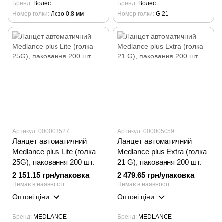
Бренд
Волес
Бренд
Волес
Номер голки
Лезо 0,8 мм
Номер голки
G 21
Артикул: 000003527
Артикул: 000005059
Ланцет автоматичний
Ланцет автоматичний
Medlance plus Lite (голка
Medlance plus Extra (голка
25G), паковання 200 шт.
21 G), паковання 200 шт.
2 151.15 грн/упаковка
2 479.65 грн/упаковка
Немає в наявності
Немає в наявності
Оптові ціни
Оптові ціни
Бренд
MEDLANCE
Бренд
MEDLANCE