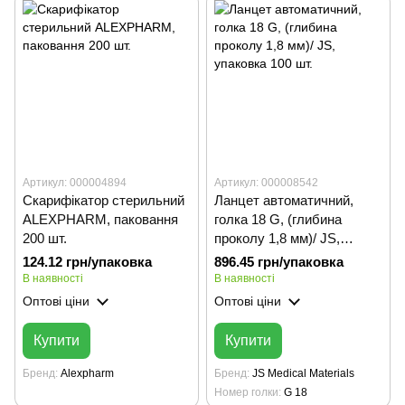
Артикул: 000004894
Артикул: 000008542
Скарифікатор стерильний
Ланцет автоматичний,
ALEXPHARM, паковання
голка 18 G, (глибина
200 шт.
проколу 1,8 мм)/ JS,
упаковка 100 шт.
124.12 грн/упаковка
896.45 грн/упаковка
В наявності
В наявності
Оптові ціни
Оптові ціни
Купити
Купити
Бренд
Alexpharm
Бренд
JS Medical Materials
Номер голки
G 18