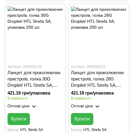
Артикул: 000009128
Артикул: 000008103
Ланцет для проколюючих
Ланцет для проколюючих
пристроїв, голка 30G
пристроїв, голка 28G
Droplet/ HTL Strefa SA,
Droplet/ HTL Strefa SA,
упаковка 200 шт.
упаковка 200 шт.
421.19 грн/упаковка
421.19 грн/упаковка
В наявності
В наявності
Оптові ціни
Оптові ціни
Купити
Купити
Бренд
HTL Strefa SA
Бренд
HTL Strefa SA