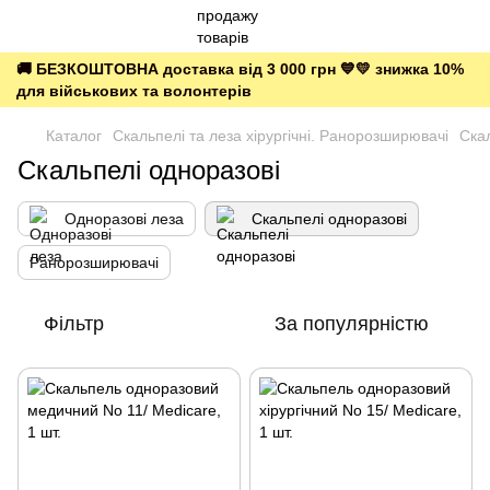
🚚 БЕЗКОШТОВНА доставка від 3 000 грн 💙💛 знижка 10%
для військових та волонтерів
Каталог
Скальпелі та леза хірургічні. Ранорозширювачі
Ска
Скальпелі одноразові
Одноразові леза
Скальпелі одноразові
Ранорозширювачі
Фільтр
За популярністю