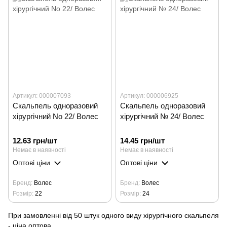
Артикул: 000007093
Артикул: 000006925
Скальпель одноразовий
Скальпель одноразовий
хірургічний No 22/ Волес
хірургічний № 24/ Волес
12.63 грн/шт
14.45 грн/шт
Немає в наявності
Немає в наявності
Оптові ціни
Оптові ціни
Бренд
Волес
Бренд
Волес
Розмір
22
Розмір
24
При замовленні від 50 штук одного виду хірургічного скальпеля
- ціна оптова.