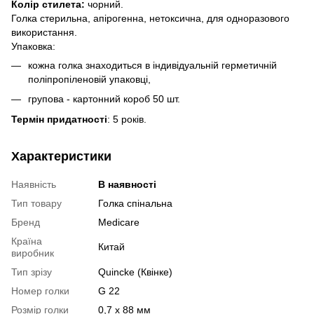
Колір стилета:
чорний.
Голка стерильна, апірогенна, нетоксична, для одноразового
використання.
Упаковка:
кожна голка знаходиться в індивідуальній герметичній
поліпропіленовій упаковці,
групова - картонний короб 50 шт.
Термін придатності
: 5 років.
Характеристики
Наявність
В наявності
Тип товару
Голка спінальна
Бренд
Medicare
Країна
Китай
виробник
Тип зрізу
Quincke (Квінке)
Номер голки
G 22
Розмір голки
0,7 х 88 мм