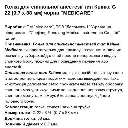
Голка для спінальної анестезії тип Квінке G
22
(0,7 х 88 мм)
чорна "MEDICARE"
Виробник
: ТМ "Medicare", ТОВ "Допомога-1" Україна на
підприємстві "Zhejiang Runqiang Medical Instruments Co., Ltd"
Китай.
Призначення
.
Голка для спінальної анестезії тип Квінке
Medicare
використовується для проколу і введення медичних
розчинів у субарахноїдальний простір поперекового відділу
спинного мозку людини для проведення лікування або
анестезії.
Спінальна голка тип Квінке
має зріз подвійного заточування
із загостреним кінцем і коротким похилим відведенням. Така
конструкція допомагає легко проникати через тверду оболонку
спинного мозку, знижує ризик пошкодження нервових структур,
спинного мозку та мінімізує ймовірність постпункційного
головного болю.
Комплектація:
голка, стилет і захисна трубка.
Номер голки
: G 22х 3 ½ (0,7 х 88 мм).
Довжина голки
: 88 мм.
Зовнішній діаметр
: 0,7 мм.