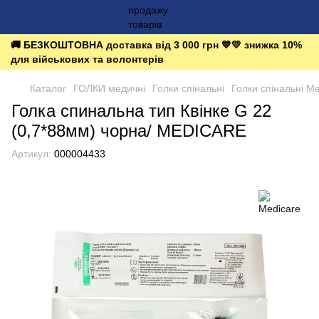
🚚 БЕЗКОШТОВНА доставка від 3 000 грн 💙💛 знижка 10%
для військових та волонтерів
Каталог
ГОЛКИ медичні
Голки спінальні
Голки спінальні Me
Голка спинальна тип Квінке G 22
(0,7*88мм) чорна/ MEDICARE
Артикул:
000004433