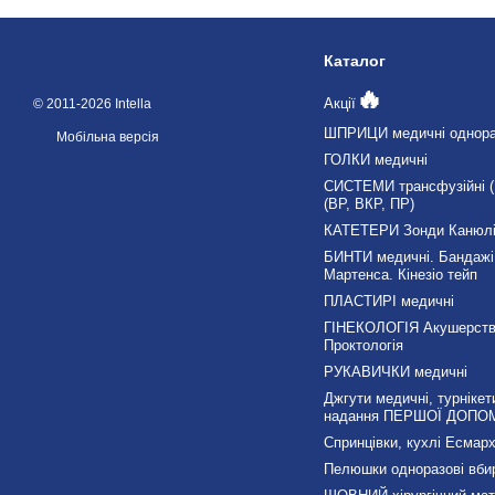
Каталог
🔥
Акції
© 2011-2026 Intella
ШПРИЦИ медичні однора
Мобільна версія
ГОЛКИ медичні
СИСТЕМИ трансфузійні (П
(ВР, ВКР, ПР)
КАТЕТЕРИ Зонди Канюл
БИНТИ медичні. Бандажі
Мартенса. Кінезіо тейп
ПЛАСТИРІ медичні
ГІНЕКОЛОГІЯ Акушерст
Проктологія
РУКАВИЧКИ медичні
Джгути медичні, турнікет
надання ПЕРШОЇ ДОПО
Спринцівки, кухлі Есмарх
Пелюшки одноразові вби