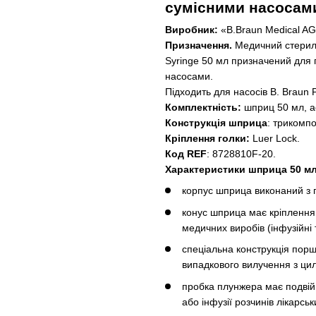
сумісними насосами
Виробник:
«В.Вraun Medical AG
Призначення.
Медичний стериль
Syringe 50 мл призначений для 
насосами.
Підходить для насосів B. Braun 
Комплектність:
шприц 50 мл, а
Конструкція шприца
: трикомп
Кріплення голки:
Luer Lock.
Код REF
: 8728810F-20.
Характеристики шприца 50 мл
корпус шприца виконаний з пр
конус шприца має кріплення
медичних виробів (інфузійні 
спеціальна конструкція пор
випадкового вилучення з цил
пробка плунжера має подвійн
або інфузії розчинів лікарськ