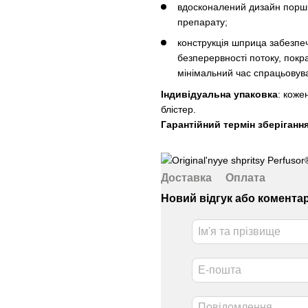
вдосконалений дизайн поршн
препарату;
конструкція шприца забезпеч
безперервності потоку, покра
мінімальний час спрацьовува
Індивідуальна упаковка
: коже
блістер.
Гарантійний термін зберіганн
Доставка
Оплата
Новий відгук або комента