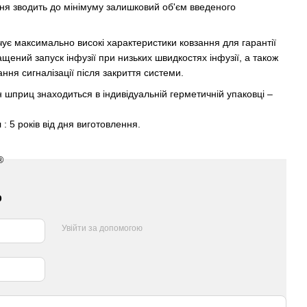
я зводить до мінімуму залишковий об'єм введеного
ує максимально високі характеристики ковзання для гарантії
щений запуск інфузії при низьких швидкостях інфузії, а також
ння сигналізації після закриття системи.
н шприц знаходиться в індивідуальній герметичній упаковці –
я
: 5 років від дня виготовлення.
р
Увійти за допомогою