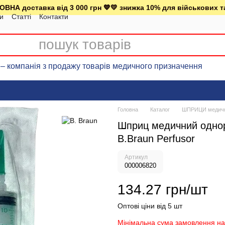
ВНА доставка від 3 000 грн 💙💛 знижка 10% для військових т
ки
Статті
Контакти
– компанія з продажу товарів медичного призначення
Головна
Каталог
ШПРИЦИ медичні
Шприц медичний однора
В.Вraun Perfusor
Артикул
000006820
134.27 грн/шт
Оптові ціни від 5 шт
Мінімальна сума замовлення на 