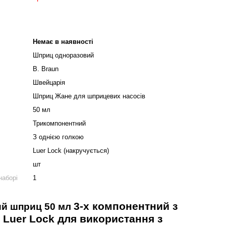
Немає в наявності
Шприц одноразовий
B. Braun
Швейцарія
Шприц Жане для шприцевих насосів
50 мл
Трикомпонентний
З однією голкою
Luer Lock (накручується)
шт
наборі
1
3-х компонентний з
й шприц 50 мл
 Luer Lock для використання з