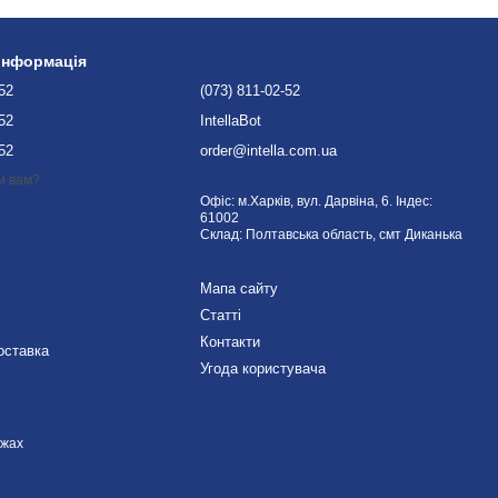
 інформація
-52
(073) 811-02-52
-52
IntellaBot
-52
order@intella.com.ua
и вам?
Офіс: м.Харків, вул. Дарвіна, 6. Індес:
61002
Склад: Полтавська область, смт Диканька
Мапа сайту
Статті
Контакти
оставка
Угода користувача
ежах