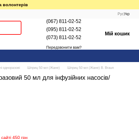
а волонтерів
Рус
Укр
(067) 811-02-52
(095) 811-02-52
Мій кошик
(073) 811-02-52
Передзвонити вам?
 одноразові
Шприц 50 мл (Жане)
Шприц 50 мл (Жане) B. Braun
зовий 50 мл для інфузійних насосів/
сайті 450 грн