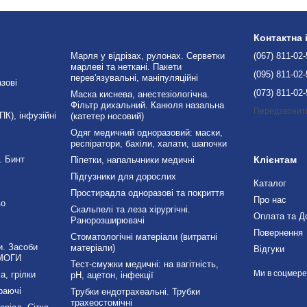
Контактна
Марля у відрізах, рулонах. Серветки
(067) 811-02
марлеві та неткані. Пакети
(095) 811-02
перев'язувальні, маніпуляційні
зові
(073) 811-02
Маска киснева, анестезіологічна.
Фільтр дихальний. Канюля назальна
Передзвонит
К), інфузійні
(катетер носовий)
Одяг медичний одноразовий: маски,
і
респіратори, бахіли, халати, шапочки
. Бинт
Клієнтам
Піпетки, напальчники медичні
Підгузники для дорослих
Каталог
Простирадла одноразові та покриття
Про нас
во
Скальпелі та леза хірургічні.
Оплата та Д
Ранорозширювачі
Повернення
Стоматологічні матеріали (витратні
и. Засоби
матеріали)
Відгуки
МОГИ
Тест-смужки медичні: на вагітність,
Ми в соцмер
а, грілки
рН, ацетон, інфекції
раючі
Трубки ендотрахеальні. Трубки
трахеостомічні