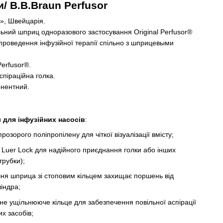
/ В.В.Вraun Perfusor
», Швейцарія.
ний шприц одноразового застосування Original Perfusor®
проведення інфузійної терапії спільно з шприцевыми
Perfusor®.
спіраційна голка.
онентний.
 для інфузійних насосів
:
озорого поліпропілену для чіткої візуалізації вмісту;
 Luer Lock для надійного приєднання голки або інших
трубки);
шня шприца зі стоповим кільцем захищає поршень від
індра;
е ущільнююче кільце для забезпечення повільної аспірації
их засобів;