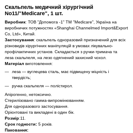
Скальпель медичний хірургічний
No11/"Medicare"
, 1 шт.
Виробник
: ТОВ "Допомога -1" ТМ "Medicare", Україна на
виробничих потужностях «Shanghai Channelmed Import&Export
Co, Ltd», Китай.
Застосування
: скальпель одноразовий призначений для всіх
різновидів хірургічних маніпуляцій в умовах лікувально-
профілактичних установ. Складається з ручки-тримача та
леза скальпеля, на лезо одягнений захисний чохол.
Матеріал
виготовлення:
леза — вуглецева сталь, має підвищену міцність і
твердість;
ручка скальпеля — полістирол.
Апірогенно, нетоксично.
Стерилізовано гамма-випромінюванням.
Для одноразового застосування.
Орієнтовані та викладені в один бік.
Розмір
:11.
Срок годности:
5 років.
Паковання: