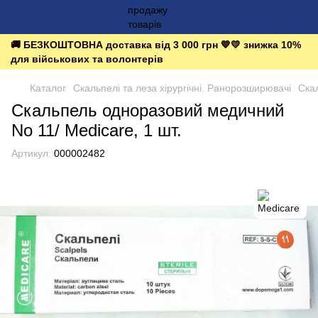
🚚 БЕЗКОШТОВНА доставка від 3 000 грн 💙💛 знижка 10%
для військових та волонтерів
Каталог
Скальпелі та леза хірургічні. Ранорозширювачі
Ска
Скальпель одноразовий медичний
No 11/ Мedicare, 1 шт.
Артикул:
000002482