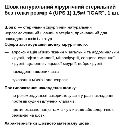
Шовк натуральний хірургічний стерильний
без голки розмір 4 (UPS 1) 1,5м/ "IGAR", 1 шт.
Шовк
— стерильний хірургічний натуральний
нерозсмоктуваний шовний матеріал, призначений для
накладення швів і лігатур.
Сфера застосування шовку хірургічного
:
апроксимація м'яких тканин у загальній та абдомінальній
хірургії, офтальмології, мікрохірургії, серцево-судинної
хірургії, щелепно-лицьової хірургії, нейрохірургії;
накладення шкірних швів;
вуховання м'язів і апоневрозів.
Протипоказання накладення шовку
:
не рекомендується використовувати у разі накладення
протезів судин і штучних клапанів;
протипоказане пацієнтам із чутливістю або алергічною
реакцією на шовк.
Характеристики шовного матеріалу шовк
: