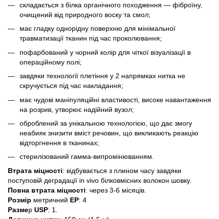
складається з білка органічного походження — фіброїну,
очищений від природного воску та смол;
має гладку однорідну поверхню для мінімальної
травматизації тканин під час проколювання;
пофарбований у чорний колір для чіткої візуалізації в
операційному полі;
завдяки технології плетіння у 2 напрямках нитка не
скручується під час накладання;
має чудові маніпуляційні властивості, високе навантаження
на розрив, утворює надійний вузол;
оброблений за унікальною технологією, що дає змогу
неабияк знизити вміст речовин, що викликають реакцію
відторгнення в тканинах;
стерилізований гамма-випромінюванням.
Втрата міцності
: відбувається з плином часу завдяки
поступовій деградації in vivo білковмісних волокон шовку.
Повна втрата міцності
: через 3-6 місяців.
Розмір
метричний
ЕР
: 4
Разме
р
USP
: 1.