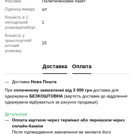
Фасовка
Поліетиленовий пакет
Одиниці виміру
шт
Кількість в 1
неподільній
1
упаковці/наборі
Кількість у
транспортній/
15
оптовій
упаковці
Доставка
Оплата
Доставка
Нова Пошта
При
сплаченому замовленні від 3 000 грн
доставка для
одержувача
БЕЗКОШТОВНА
(вартість доставки до відділення
одержувача відбувається за рахунок продавця).
Детальніше
Оплата карткою через термінал або переказом через
онлайн-банкінг
Після підтвердження замовлення ви зможете його