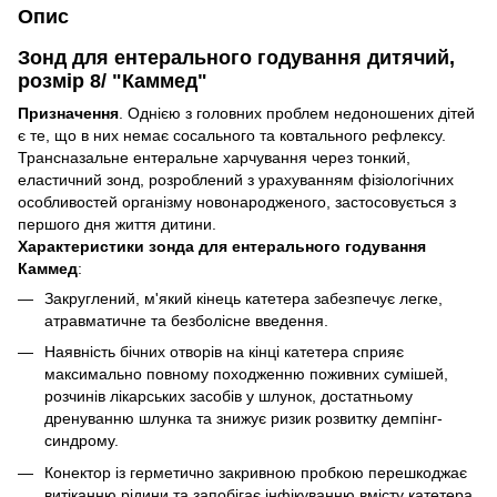
Опис
Зонд для ентерального годування дитячий,
розмір 8/ "Каммед"
Призначення
. Однією з головних проблем недоношених дітей
є те, що в них немає сосального та ковтального рефлексу.
Трансназальне ентеральне харчування через тонкий,
еластичний зонд, розроблений з урахуванням фізіологічних
особливостей організму новонародженого, застосовується з
першого дня життя дитини.
Характеристики зонда для ентерального годування
Каммед
:
Закруглений, м'який кінець катетера забезпечує легке,
атравматичне та безболісне введення.
Наявність бічних отворів на кінці катетера сприяє
максимально повному походженню поживних сумішей,
розчинів лікарських засобів у шлунок, достатньому
дренуванню шлунка та знижує ризик розвитку демпінг-
синдрому.
Конектор із герметично закривною пробкою перешкоджає
витіканню рідини та запобігає інфікуванню вмісту катетера.