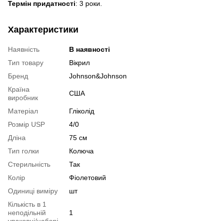
Термін придатності
: 3 роки.
Характеристики
Наявність
В наявності
Тип товару
Вікрил
Бренд
Johnson&Johnson
Країна
США
виробник
Матеріал
Гліколід
Розмір USP
4/0
Дліна
75 см
Тип голки
Колюча
Стерильність
Так
Колір
Фіолетовий
Одиниці виміру
шт
Кількість в 1
неподільній
1
упаковці/наборі