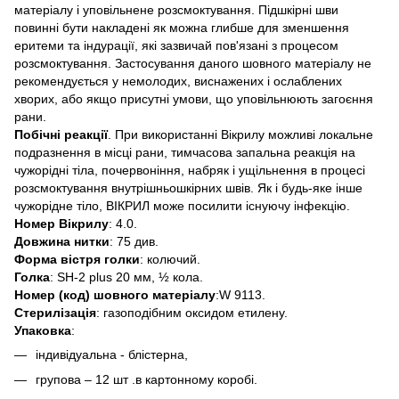
матеріалу і уповільнене розсмоктування. Підшкірні шви
повинні бути накладені як можна глибше для зменшення
еритеми та індурації, які зазвичай пов'язані з процесом
розсмоктування. Застосування даного шовного матеріалу не
рекомендується у немолодих, виснажених і ослаблених
хворих, або якщо присутні умови, що уповільнюють загоєння
рани.
Побічні реакції
. При використанні Вікрилу можливі локальне
подразнення в місці рани, тимчасова запальна реакція на
чужорідні тіла, почервоніння, набряк і ущільнення в процесі
розсмоктування внутрішньошкірних швів. Як і будь-яке інше
чужорідне тіло, ВІКРИЛ може посилити існуючу інфекцію.
Номер Вікрилу
: 4.0.
Довжина нитки
: 75 див.
Форма вістря голки
: колючий.
Голка
: SH-2 plus 20 мм, ½ кола.
Номер (код) шовного матеріалу
:W 9113.
Стерилізація
: газоподібним оксидом етилену.
Упаковка
:
індивідуальна - блістерна,
групова – 12 шт .в картонному коробі.