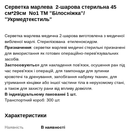
Серветка марлева 2-шарова стерильна 45
см*29см No1 ТМ "Білосніжка"/
"Укрмедтекстиль"
Серветка марлева медична 2-шарова виготовлена з медичної
вибіленої марлі. Стерилізована етиленоксидом.
Призначення
: серветки марлеві медичні стерильні призначені
для використання як готових операційно-перев'язувальних
засобів.
Застосовуютьс
я для накладення пов'язок, осушення ран під
час перев'язок і операцій, для тампонади для зупинки
кровотечі та дренування, запобігання набряку тканин, для
утримання кінцівки або іншої частини тіла в нерухомому стані,
а також для захисту рани від впливу довкілля.
В індивідуальному пакованні 1 шт.
Транспортний короб: 300 шт.
Характеристики
Наявність
В наявності