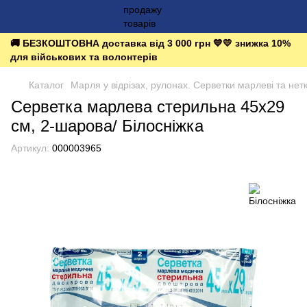
🚚 БЕЗКОШТОВНА доставка від 3 000 грн 💙💛 знижка 10%
для військових та волонтерів
Каталог
Марля у відрізах, рулонах. Серветки марлеві та нетк
Серветка марлева стерильна 45х29
см, 2-шарова/ Білосніжка
Артикул:
000003965