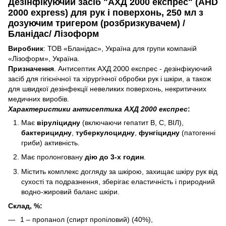
Дезінфікуючий засіб "АХД 2000 експрес" (AHD
2000 express) для рук і поверхонь, 250 мл з
дозуючим тригером (розбризкувачем) /
Бланідас/ Лізоформ
Виробник
: ТОВ «Бланідас», Україна для групи компаній
«Лізоформ», Україна.
Призначення
. Антисептик АХД 2000 експрес - дезінфікуючий
засіб для гігієнічної та хірургічної обробки рук і шкіри, а також
для швидкої дезінфекції невеликих поверхонь, некритичних
медичних виробів.
Характеристики антисептика АХД 2000 експрес
:
Має
віруліцидну
(включаючи гепатит В, С, ВІЛ),
бактерицидну
,
туберкулоцидну
,
фунгіцидну
(патогенні
гриби) активність.
Має пролонговану
дію до 3-х годин
.
Містить комплекс догляду за шкірою, захищає шкіру рук від
сухості та подразнення, зберігає еластичність і природний
водно-жировий баланс шкіри.
Склад, %:
1 – пропанол (спирт пропіловий) (40%),