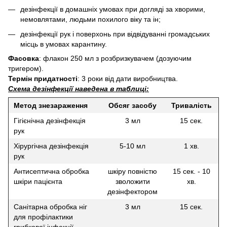
дезінфекції в домашніх умовах при догляді за хворими,
немовлятами, людьми похилого віку та ін;
дезінфекції рук і поверхонь при відвідуванні громадських
місць в умовах карантину.
Фасовка
: флакон 250 мл з розбризкувачем (дозуючим
тригером).
Термін придатності
: 3 роки від дати виробництва.
Схема дезінфекції наведена в таблиці:
Метод знезараження
Обсяг засобу
Тривалість
Гігієнічна дезінфекція
3 мл
15 сек.
рук
Хірургічна дезінфекція
5-10 мл
1 хв.
рук
Антисептична обробка
шкіру повністю
15 сек. - 10
шкіри пацієнта
зволожити
хв.
дезінфектором
Санітарна обробка ніг
3 мл
15 сек.
для профілактики