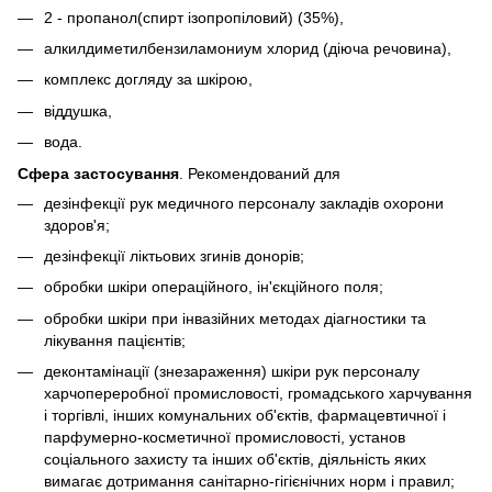
2 - пропанол(спирт ізопропіловий) (35%),
алкилдиметилбензиламониум хлорид (діюча речовина),
комплекс догляду за шкірою,
віддушка,
вода.
Сфера застосування
. Рекомендований для
дезінфекції рук медичного персоналу закладів охорони
здоров'я;
дезінфекції ліктьових згинів донорів;
обробки шкіри операційного, ін'єкційного поля;
обробки шкіри при інвазійних методах діагностики та
лікування пацієнтів;
деконтамінації (знезараження) шкіри рук персоналу
харчопереробної промисловості, громадського харчування
і торгівлі, інших комунальних об'єктів, фармацевтичної і
парфумерно-косметичної промисловості, установ
соціального захисту та інших об'єктів, діяльність яких
вимагає дотримання санітарно-гігієнічних норм і правил;