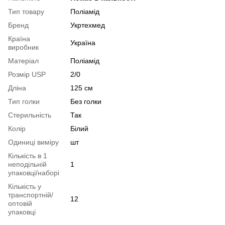
Тип товару
Поліамід
Бренд
Укртехмед
Країна
Україна
виробник
Матеріал
Поліамід
Розмір USP
2/0
Дліна
125 см
Тип голки
Без голки
Стерильність
Так
Колір
Білий
Одиниці виміру
шт
Кількість в 1
неподільній
1
упаковці/наборі
Кількість у
транспортній/
12
оптовій
упаковці