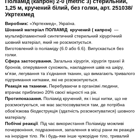
Поліамід (капрон) 2-0 (metric 3) стерильний,
1,25 м, кручений білий, без голки, арт. 251038/
Укртехмед
Виробник:
«Укртехмед», Україна.
Шовний матеріал ПОЛІАМІД кручений ( капрон)
—
мультифіламентний синтетичний стерильний хірургічний
шовний матеріал, який не розсмоктується.
Виготовлений із поліаміду (6.0 або 6.6). Випускається без
голки.
Сфера застосування.
Загальна хірургія, хірургія трахеї й
бронхів, оперування сухожиль, накладення швів на шкіру,
м'язи, легування та з'єднання тканин, що вимагають тривалого
підтримання нитками, які не розсмоктуються.
Реакція на тканини.
Перебуваючи в організмі людини,
втрачає приблизно 20% своєї міцності на рік.
Протипоказання.
Поліамід кручений, як і інші нитки, що не
розсмоктуються, не має застосовуватися там, де потрібна
обов'язкова біодеструкція (здатність розсмоктуватися) шовного
матеріалу.
Побічні реакції
. Під час використання Поліаміду можливі
почервоніння, подразнення, запалення в місці рани як реакція
на інорідне тіло. Як і будь-яке інше чужорідне тіло, тривалий