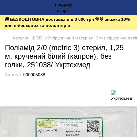
🚚 БЕЗКОШТОВНА доставка від 3 000 грн 💙💛 знижка 10%
для військових та волонтерів
Каталог
ШОВНИЙ хірургічний матеріал. Сітка хірургічна пол
Поліамід 2/0 (metric 3) стерил, 1,25
м, кручений білий (капрон), без
голки, 251038/ Укртехмед
Артикул:
000005038