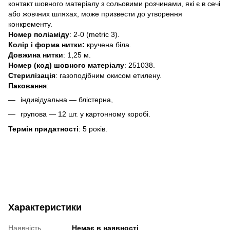
контакт шовного матеріалу з сольовими розчинами, які є в сечі
або жовчних шляхах, може призвести до утворення
конкременту.
Номер поліаміду
: 2-0 (metric 3).
Колір і форма нитки:
кручена біла.
Довжина нитки
: 1,25 м.
Номер (код) шовного матеріалу
: 251038.
Стерилізація
: газоподібним окисом етилену.
Паковання
:
індивідуальна — блістерна,
групова — 12 шт. у картонному коробі.
Термін придатності
: 5 років.
Характеристики
Наявність
Немає в наявності