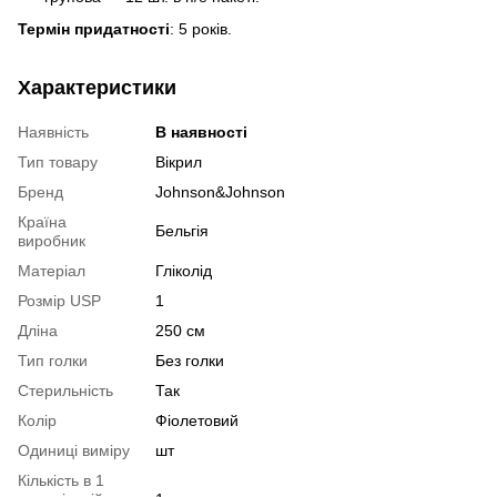
Термін придатності
: 5 років.
Характеристики
Наявність
В наявності
Тип товару
Вікрил
Бренд
Johnson&Johnson
Країна
Бельгія
виробник
Матеріал
Гліколід
Розмір USP
1
Дліна
250 см
Тип голки
Без голки
Стерильність
Так
Колір
Фіолетовий
Одиниці виміру
шт
Кількість в 1