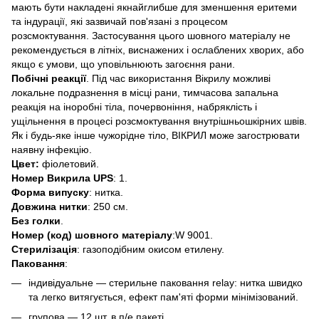
мають бути накладені якнайглибше для зменшення еритеми
та індурації, які зазвичай пов'язані з процесом
розсмоктування. Застосування цього шовного матеріалу не
рекомендується в літніх, виснажених і ослаблених хворих, або
якщо є умови, що уповільнюють загоєння рани.
Побічні реакції
. Під час використання Вікрилу можливі
локальне подразнення в місці рани, тимчасова запальна
реакція на іноробні тіла, почервоніння, набряклість і
ущільнення в процесі розсмоктування внутрішньошкірних швів.
Як і будь-яке інше чужорідне тіло, ВІКРИЛ може загострювати
наявну інфекцію.
Цвет:
фіолетовий.
Номер Викрила UPS
: 1.
Форма випуску
: нитка.
Довжина нитки
: 250 см.
Без голки
.
Номер (код) шовного матеріалу
:W 9001.
Стерилізація
: газоподібним окисом етилену.
Паковання
:
індивідуальне — стерильне паковання relay: нитка швидко
та легко витягується, ефект пам'яті форми мінімізований.
групова — 12 шт. в п/е пакеті.