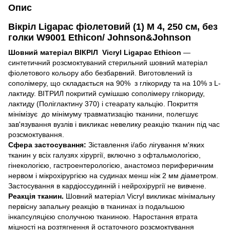
Опис
Вікріл Ligapac фіолетовий (1) М 4, 250 см, без
голки W9001 Ethicon/ Johnson&Johnson
Шовний матеріал ВІКРІЛ Vicryl
Ligapac Ethicon
—
синтетичний розсмоктуваний стерильний шовний матеріал
фіолетового кольору або безбарвний. Виготовлений із
сополімеру, що складається на 90% з глікориду та на 10% з L-
лактиду. ВІТРИЛ покритий сумішшю сополімеру глікориду,
лактиду (Поліглактину 370) і стеарату кальцію. Покриття
мінімізує до мінімуму травматизацію тканини, полегшує
зав'язування вузлів і викликає невелику реакцію тканин під час
розсмоктування.
Сфера застосування:
Зіставлення і/або лігування м'яких
тканин у всіх галузях хірургії, включно з офтальмологією,
гінекологією, гастроентерологією, анастомоз периферичним
нервом і мікрохірургією на судинах менш ніж 2 мм діаметром.
Застосування в кардіоссудинній і нейрохірургії не вивчене.
Реакція тканин.
Шовний матеріал Vicryl викликає мінімальну
первісну запальну реакцію в тканинах із подальшою
інкапсуляцією сполучною тканиною. Наростання втрата
міцності на розтягнення й остаточного розсмоктування