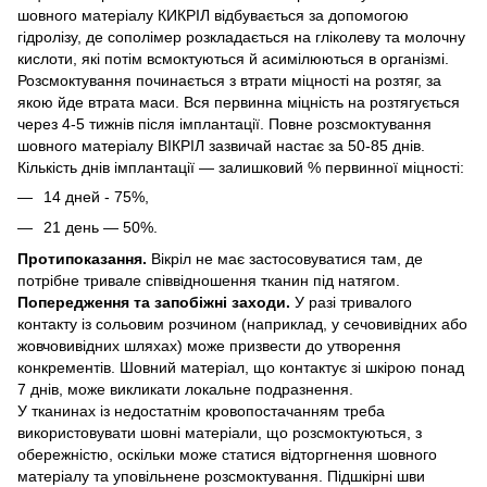
шовного матеріалу КИКРІЛ відбувається за допомогою
гідролізу, де сополімер розкладається на гліколеву та молочну
кислоти, які потім всмоктуються й асимілюються в організмі.
Розсмоктування починається з втрати міцності на розтяг, за
якою йде втрата маси. Вся первинна міцність на розтягується
через 4-5 тижнів після імплантації. Повне розсмоктування
шовного матеріалу ВІКРІЛ зазвичай настає за 50-85 днів.
Кількість днів імплантації — залишковий % первинної міцності:
14 дней - 75%,
21 день — 50%.
Протипоказання.
Вікріл не має застосовуватися там, де
потрібне тривале співвідношення тканин під натягом.
Попередження та запобіжні заходи.
У разі тривалого
контакту із сольовим розчином (наприклад, у сечовивідних або
жовчовивідних шляхах) може призвести до утворення
конкрементів. Шовний матеріал, що контактує зі шкірою понад
7 днів, може викликати локальне подразнення.
У тканинах із недостатнім кровопостачанням треба
використовувати шовні матеріали, що розсмоктуються, з
обережністю, оскільки може статися відторгнення шовного
матеріалу та уповільнене розсмоктування. Підшкірні шви