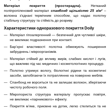
Матеріал покриття (простирадла).
Нетканий
поліпропіленовий матеріал
спанбонд щільністю 25 г/м²
–
волокна зʼєднані термічним способом, що надає полотну
стабільну структуру та стійкість до розриву.
Характеристики одноразового покриття Doily
Матеріал гіпоалергенний — безпечний для чутливої шкіри,
не викликає подразнення при контакті.
Барʼєрні властивості полотна обмежують поширення
забруднень і мікроорганізмів.
Матеріал стійкий до впливу жирів, слабких кислот і лугів,
що важливо під час медичних і косметологічних процедур.
Полотно утримує вологу, біологічні рідини та косметичні
засоби, запобігаючи їх потраплянню на поверхню меблів.
Спанбонд не ворситься та не залишає волокон, зберігаючи
чистоту робочого поля.
Мікропориста структура матеріалу пропускає повітря,
не викликає «парникового» ефекту.
Покриття мʼяке, приємне на дотик, легко стелиться та не