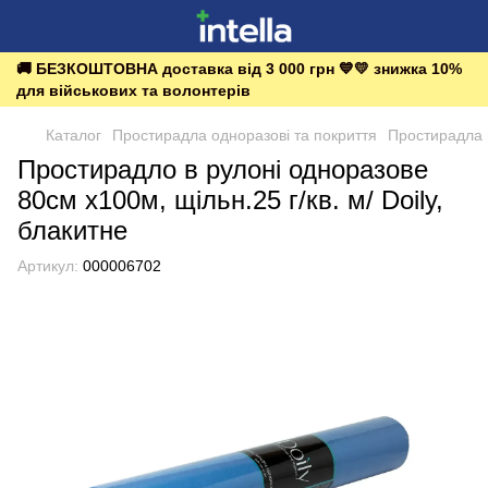
🚚 БЕЗКОШТОВНА доставка від 3 000 грн 💙💛 знижка 10%
для військових та волонтерів
Каталог
Простирадла одноразові та покриття
Простирадла в
Простирадло в рулоні одноразове
80см х100м, щільн.25 г/кв. м/ Doily,
блакитне
Артикул:
000006702