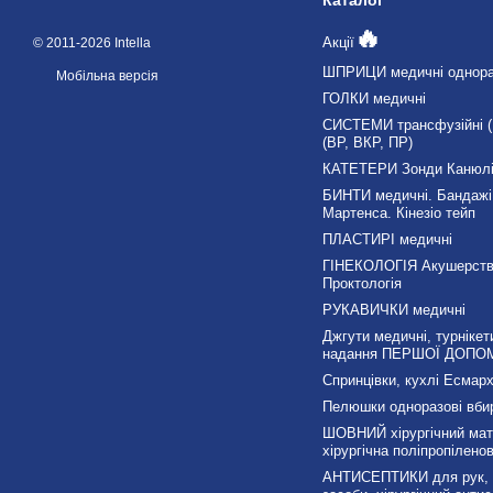
🔥
Акції
© 2011-2026 Intella
ШПРИЦИ медичні однора
Мобільна версія
ГОЛКИ медичні
СИСТЕМИ трансфузійні (П
(ВР, ВКР, ПР)
КАТЕТЕРИ Зонди Канюл
БИНТИ медичні. Бандажі
Мартенса. Кінезіо тейп
ПЛАСТИРІ медичні
ГІНЕКОЛОГІЯ Акушерст
Проктологія
РУКАВИЧКИ медичні
Джгути медичні, турнікет
надання ПЕРШОЇ ДОПО
Спринцівки, кухлі Есмарх
Пелюшки одноразові вби
ШОВНИЙ хірургічний мате
хірургічна поліпропілено
АНТИСЕПТИКИ для рук, д