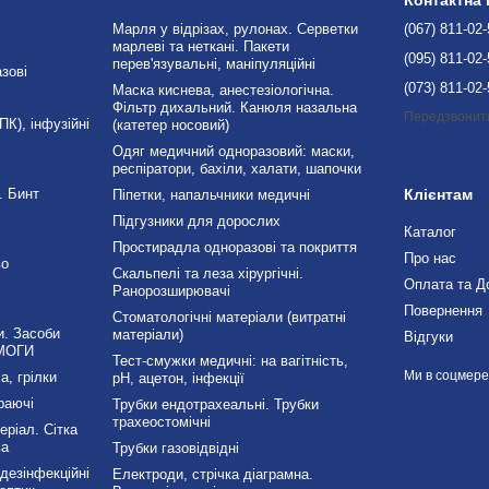
Марля у відрізах, рулонах. Серветки
(067) 811-02
марлеві та неткані. Пакети
(095) 811-02
перев'язувальні, маніпуляційні
зові
(073) 811-02
Маска киснева, анестезіологічна.
Фільтр дихальний. Канюля назальна
Передзвонит
К), інфузійні
(катетер носовий)
Одяг медичний одноразовий: маски,
і
респіратори, бахіли, халати, шапочки
. Бинт
Клієнтам
Піпетки, напальчники медичні
Підгузники для дорослих
Каталог
Простирадла одноразові та покриття
Про нас
во
Скальпелі та леза хірургічні.
Оплата та Д
Ранорозширювачі
Повернення
Стоматологічні матеріали (витратні
и. Засоби
матеріали)
Відгуки
МОГИ
Тест-смужки медичні: на вагітність,
Ми в соцмер
а, грілки
рН, ацетон, інфекції
раючі
Трубки ендотрахеальні. Трубки
трахеостомічні
ріал. Сітка
ва
Трубки газовідвідні
езінфекційні
Електроди, стрічка діаграмна.