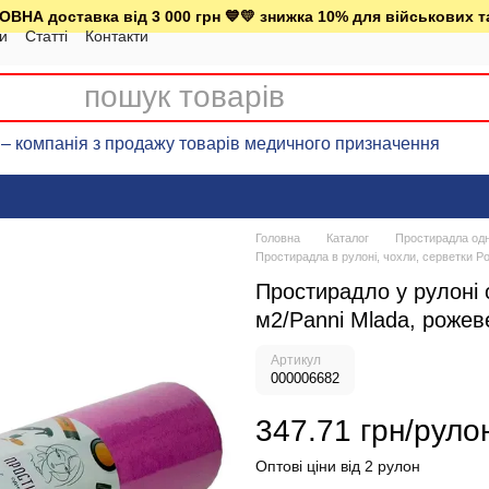
ВНА доставка від 3 000 грн 💙💛 знижка 10% для військових т
ки
Статті
Контакти
– компанія з продажу товарів медичного призначення
Головна
Каталог
Простирадла одн
Простирадла в рулоні, чохли, серветки Po
Простирадло у рулоні о
м2/Panni Mlada, рожев
Артикул
000006682
347.71 грн/руло
Оптові ціни від 2 рулон