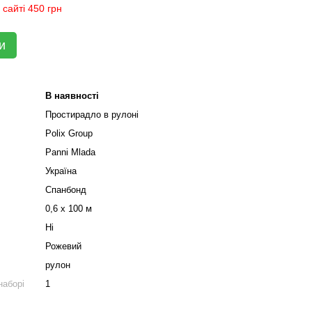
сайті 450 грн
и
В наявності
Простирадло в рулоні
Polix Group
Panni Mladа
Україна
Спанбонд
0,6 х 100 м
Ні
Рожевий
рулон
наборі
1