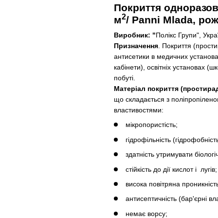
Покриття одноразове
2
м
/ Panni Mladа,
рож
Виробник: "
Полікс Групи", Укра
Призначення
. Покриття (прост
антисетики в медичних установах 
кабінети), освітніх установах (ш
побуті.
Матеріал покриття (простира
що складається з поліпропілено
властивостями:
мікропористість;
гідрофільність (гідрофобність
здатність утримувати біологі
стійкість до дії кислот і лугів;
висока повітряна проникніст
антисептичність (бар'єрні вла
немає ворсу;