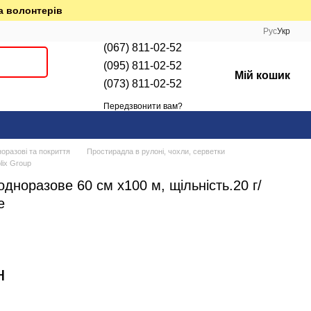
а волонтерів
Рус
Укр
(067) 811-02-52
(095) 811-02-52
Мій кошик
(073) 811-02-52
Передзвонити вам?
оразові та покриття
Простирадла в рулоні, чохли, серветки
lix Group
дноразове 60 см х100 м, щільність.20 г/
е
н