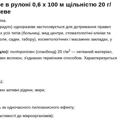
 в рулоні 0,6
х 100 м
щільністю 20 г/
еве
їна.
ирадло) одноразове застосовується для дотримання правил
усіх типів (больниці, мед.центри, стоматологічні клініки та
коли, садки, табору), косметологічних і масажних закладах, у
2
дло):
поліпропілен (спанбонд) 20 г/м
— нетканий матеріал,
вих волокон, з'єднаних термічним способом. Характеризується
);
чно активні рідини, жири;
ь за одночасного пилозахисного ефекту;
стивості до мікроорганізмів);