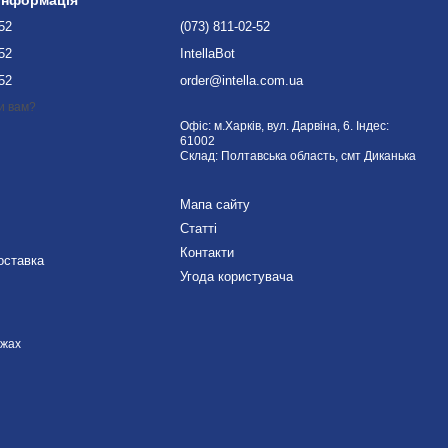
-52
(073) 811-02-52
-52
IntellaBot
-52
order@intella.com.ua
и вам?
Офіс: м.Харків, вул. Дарвіна, 6. Індес:
61002
Склад: Полтавська область, смт Диканька
Мапа сайту
Статті
Контакти
оставка
Угода користувача
ежах