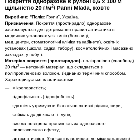
Покриття одноразове в рулоні 0,6
х 100 м
2
щільністю 20 г/м
/ Panni Mladа,
жовте
Виробник: "
Полікс Групи", Україна.
Призначення
. Покриття (простирадло) одноразове
застосовується для дотримання правил антисетики в
медичних установах усіх типів (больниці,
мед.центри, стоматологічні клініки та кабінети), освітніх
установах (школи, садки, табору), косметологічних і масажних
закладах, у побуті.
Матеріал покриття (простирадло):
поліпропілен (спанбонд)
2
20 г/м
— нетканий матеріал, що складається з
поліпропіленових волокон, з'єднаних термічним способом.
Характеризується властивостями:
мікропористість;
гідрофільність (гідрофобність);
здатність утримувати біологічно активні рідини, жири;
стійкість до дії кислот і лугів;
висока повітряна проникність за одночасного
пилозахисного ефекту;
антисептичність (бар'єрні властивості до мікроорганізмів);