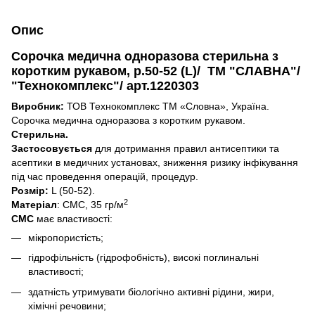
Опис
Сорочка медична одноразова стерильна з
коротким рукавом, р.50-52 (L)/ ТМ "СЛАВНА"/
"Технокомплекс"/ арт.1220303
Виробник:
ТОВ Технокомплекс ТМ «Словна», Україна.
Сорочка медична одноразова
з коротким рукавом.
Стерильна.
Застосовується
для дотримання правил антисептики та
асептики в медичних установах, зниження ризику інфікування
під час проведення операцій, процедур.
Розмір:
L (50-52).
2
Матеріал
: СМС, 35 гр/м
СМС
має властивості:
мікропористість;
гідрофільність (гідрофобність), високі поглинальні
властивості;
здатність утримувати біологічно активні рідини, жири,
хімічні речовини;