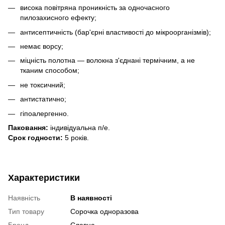
висока повітряна проникність за одночасного
пилозахисного ефекту;
антисептичність (бар'єрні властивості до мікроорганізмів);
немає ворсу;
міцність полотна — волокна з'єднані термічним, а не
тканим способом;
не токсичний;
антистатично;
гіпоалергенно.
Паковання:
індивідуальна п/е.
Срок годности:
5 років.
Характеристики
Наявність
В наявності
Тип товару
Сорочка одноразова
Бренд
Славна