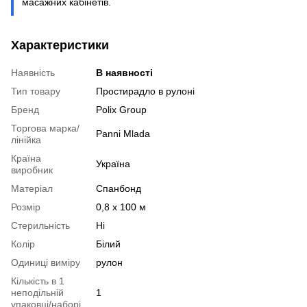
масажних кабінетів.
Характеристики
Наявність
В наявності
Тип товару
Простирадло в рулоні
Бренд
Polix Group
Торгова марка/
Panni Mladа
лінійка
Країна
Україна
виробник
Матеріал
Спанбонд
Розмір
0,8 х 100 м
Стерильність
Ні
Колір
Білий
Одиниці виміру
рулон
Кількість в 1
неподільній
1
упаковці/наборі