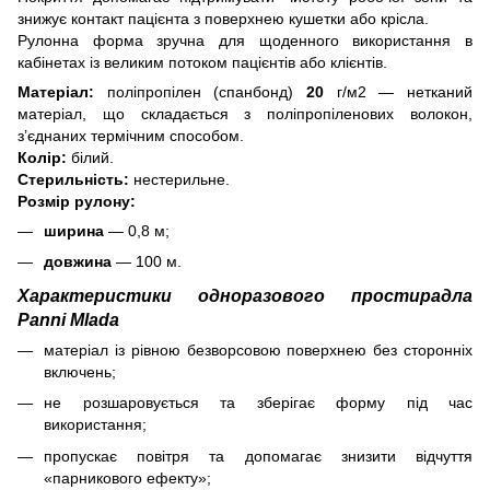
знижує контакт пацієнта з поверхнею кушетки або крісла.
Рулонна форма зручна для щоденного використання в
кабінетах із великим потоком пацієнтів або клієнтів.
Матеріал:
поліпропілен (спанбонд)
20
г/м2 — нетканий
матеріал, що складається з поліпропіленових волокон,
з’єднаних термічним способом.
Колір:
білий.
Стерильність:
нестерильне.
Розмір рулону:
ширина
— 0,8 м;
довжина
— 100 м.
Характеристики одноразового простирадла
Panni Mlada
матеріал із рівною безворсовою поверхнею без сторонніх
включень;
не розшаровується та зберігає форму під час
використання;
пропускає повітря та допомагає знизити відчуття
«парникового ефекту»;