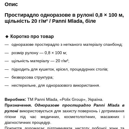
Опис
Простирадло одноразове в рулоні 0,8 × 100 м,
щільність 20 г/м² / Panni Mlada, біле
🔹 Коротко про товар
одноразове простирадло з нетканого матеріалу спанбонд;
розмір рулону — 0,8 × 100 м;
щільність матеріалу — 20 г/м²;
підходить для кушеток, крісел, процедурних столів;
безворсова структура;
нестерильне, для одноразового використання.
Виробник:
ТМ Panni Mlada, «Polix Group», Україна.
Призначення.
Одноразове простирадло Panni Mlada в
рулоні
використовується для захисту поверхонь і дотримання
гігієни під час медичних, косметологічних, масажних і
діагностичних процедур.
Покриття допомагає підтримувати чистоту робочої зони та