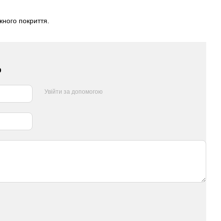
жного покриття.
р
Увійти за допомогою