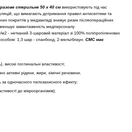
азове стерильне 50 х 40 см
використовують під час
уляцій, що вимагають дотримання правил антисептики та
них покриттів у медзакладі знижує ризик післяопераційних
 зменшує завантаженість медперсоналу.
/м2 - нетканий 3-шаровий матеріал зі 100% поліпропіленових
пособом: 1,3 шар - спанбонд, 2-мельтблаун.
СМС має
), високі поглинальні властивості;
но активні рідини, жири, хімічні речовини;
ь за одночасного пилозахисного ефекту;
стивості до мікроорганізмів);