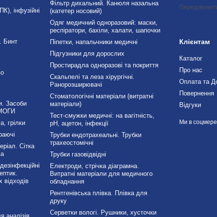
Фільтр дихальний. Канюля назальна
Передзвонит
К), інфузійні
(катетер носовий)
Одяг медичний одноразовий: маски,
і
респіратори, бахіли, халати, шапочки
. Бинт
Клієнтам
Піпетки, напальчники медичні
Підгузники для дорослих
Каталог
Простирадла одноразові та покриття
Про нас
во
Скальпелі та леза хірургічні.
Оплата та Д
Ранорозширювачі
Повернення
Стоматологічні матеріали (витратні
и. Засоби
матеріали)
Відгуки
МОГИ
Тест-смужки медичні: на вагітність,
Ми в соцмер
а, грілки
рН, ацетон, інфекції
раючі
Трубки ендотрахеальні. Трубки
трахеостомічні
ріал. Сітка
ва
Трубки газовідвідні
езінфекційні
Електроди, стрічка діаграмна.
ептик.
Витратні матеріали для медичного
 відходів
обладнання
Рентгенівська плівка. Плівка для
друку
Серветки вологі. Рушники, хусточки
я аналізів.