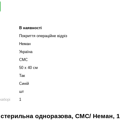
В наявності
Покриття операційне відріз
Неман
Україна
СМС
50 х 40 см
Так
Синій
шт
наборі
1
м стерильна одноразова, СМС/ Неман, 1