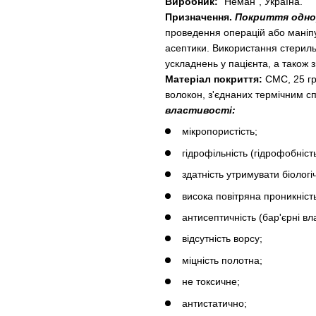
Виробник:
"Неман", Україна.
Призначення.
Покриття однор
проведення операцій або маніп
асептики. Використання стериль
ускладнень у пацієнта, а також
Матеріал покриття:
СМС, 25 гр
волокон, з'єднаних термічним с
властивості:
мікропористість;
гідрофільність (гідрофобність
здатність утримувати біологіч
висока повітряна проникніст
антисептичність (бар'єрні вла
відсутність ворсу;
міцність полотна;
не токсичне;
антистатично;