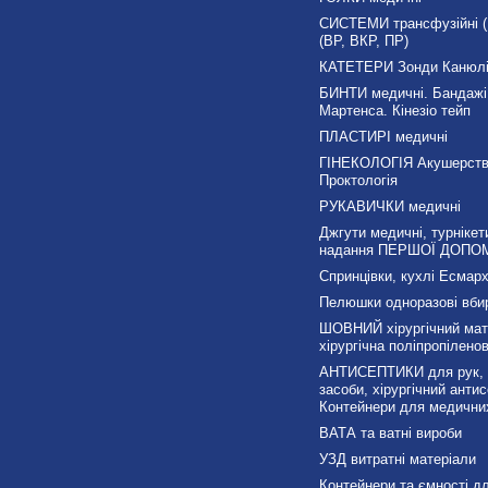
СИСТЕМИ трансфузійні (П
(ВР, ВКР, ПР)
КАТЕТЕРИ Зонди Канюл
БИНТИ медичні. Бандажі
Мартенса. Кінезіо тейп
ПЛАСТИРІ медичні
ГІНЕКОЛОГІЯ Акушерст
Проктологія
РУКАВИЧКИ медичні
Джгути медичні, турнікет
надання ПЕРШОЇ ДОПО
Спринцівки, кухлі Есмарх
Пелюшки одноразові вби
ШОВНИЙ хірургічний мате
хірургічна поліпропілено
АНТИСЕПТИКИ для рук, д
засоби, хірургічний антис
Контейнери для медичних
ВАТА та ватні вироби
УЗД витратні матеріали
Контейнери та ємності дл