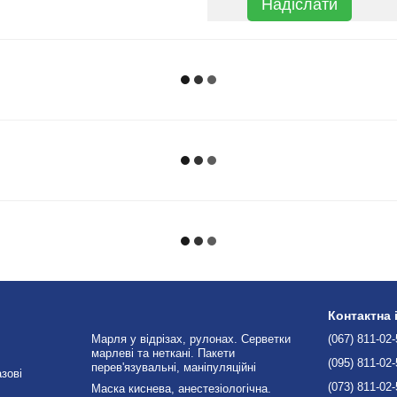
Надіслати
Контактна
Марля у відрізах, рулонах. Серветки
(067) 811-02
марлеві та неткані. Пакети
(095) 811-02
перев'язувальні, маніпуляційні
зові
(073) 811-02
Маска киснева, анестезіологічна.