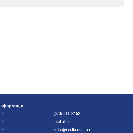
 інформація
-52
(073) 811-02-52
-52
IntellaBot
-52
order@intella.com.ua