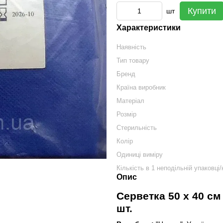
Купити
шт
Характеристики
Наявність
Тип товару
Бренд
Країна виробник
Матеріал
Розмір
Стерильність
Колір
Одиниці виміру
Кількість в 1 неподільній упаковці/
Опис
Серветка 50 х 40 с
шт.