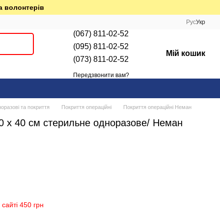
а волонтерів
Рус
Укр
(067) 811-02-52
(095) 811-02-52
Мій кошик
(073) 811-02-52
Передзвонити вам?
оразові та покриття
Покриття операційні
Покриття операційні Неман
0 х 40 см стерильне одноразове/ Неман
сайті 450 грн