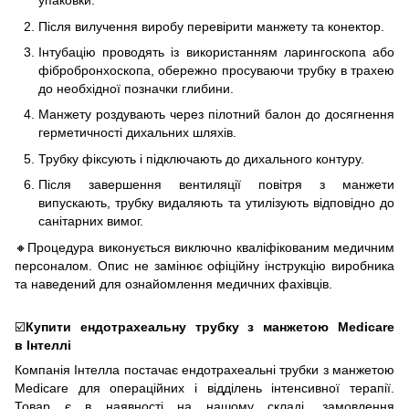
упаковки.
Після вилучення виробу перевірити манжету та конектор.
Інтубацію проводять із використанням ларингоскопа або
фібробронхоскопа, обережно просуваючи трубку в трахею
до необхідної позначки глибини.
Манжету роздувають через пілотний балон до досягнення
герметичності дихальних шляхів.
Трубку фіксують і підключають до дихального контуру.
Після завершення вентиляції повітря з манжети
випускають, трубку видаляють та утилізують відповідно до
санітарних вимог.
🔸Процедура виконується виключно кваліфікованим медичним
персоналом. Опис не замінює офіційну інструкцію виробника
та наведений для ознайомлення медичних фахівців.
☑️
Купити ендотрахеальну трубку з манжетою Medicare
в Інтеллі
Компанія Інтелла постачає ендотрахеальні трубки з манжетою
Medicare для операційних і відділень інтенсивної терапії.
Товар є в наявності на нашому складі, замовлення