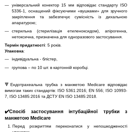
універсальний конектор 15 мм відповідає стандарту ISO
5336-1, оснащений фіксуючими «вушками» для зручного
закріплення та забезпечує сумісність із дихальною
апаратурою;
стерильна (стерилізація етиленоксидом), апірогенна,
нетоксична, призначена для одноразового застосування.
Термін придатності
: 5 років.
Упаковка
:
індивідуальна - блістер,
групова – по 10 шт. в картонній коробці.
🔻Ендотрахеальна трубка з манжетою Medicare відповідає
вимогам таких стандартів: ISO 5361:2016; EN 556; ISO 10993-
7, ISO 13485:2016 та ДСТУ EN ISO 13485:2018.
✔️Спосіб застосування інтубаційної трубки з
манжетою Medicare
Перед розкриттям переконатися у непошкодженості