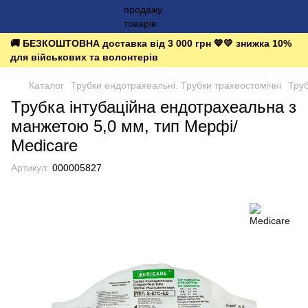
🚚 БЕЗКОШТОВНА доставка від 3 000 грн 💙💛 знижка 10%
для військових та волонтерів
Каталог
Трубки ендотрахеальні. Трубки трахеостомічні
Тру
Трубка інтубаційна ендотрахеальна з
манжетою 5,0 мм, тип Мерфі/
Medicare
Артикул:
000005827