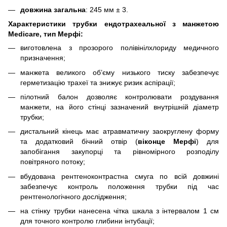
довжина загальна
: 245 мм ± 3.
Характеристики трубки ендотрахеальної з манжетою
Medicare, тип Мерфі:
виготовлена з прозорого полівінілхлориду медичного
призначення;
манжета великого об’єму низького тиску забезпечує
герметизацію трахеї та знижує ризик аспірації;
пілотний балон дозволяє контролювати роздування
манжети, на його стінці зазначений внутрішній діаметр
трубки;
дистальний кінець має атравматичну заокруглену форму
та додатковий бічний отвір (
віконце Мерфі
) для
запобігання закупорці та рівномірного розподілу
повітряного потоку;
вбудована рентгеноконтрастна смуга по всій довжині
забезпечує контроль положення трубки під час
рентгенологічного дослідження;
на стінку трубки нанесена чітка шкала з інтервалом 1 см
для точного контролю глибини інтубації;