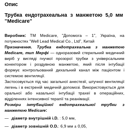
Опис
Трубка ендотрахеальна з манжетою 5,0 мм
"Medicare"
Виробник:
ТМ Medicare, "Допомога – 1", Україна, на
потужностях “Well Lead Medical Co., Ltd”, Китай
Призначення.
Трубка ендотрахеальна з манжетою
Medicare, тип Мерфі
— одноразовий стерильний медичний
виріб у вигляді гнучкої прозорої трубки з універсальним
конектором і роздувною манжетою, який після інтубації
формує контрольований дихальний канал між пацієнтом і
системою вентиляції.
Застосовується під час загальної анестезії, штучної вентиляції
легень і в екстреній медичній допомозі. Використовується для
оральної або назальної інтубації трахеї в операційних,
відділеннях інтенсивної терапії та реанімації.
Розміри інтубаційної ендотрахеальної трубки з
манжетою Medicare
:
діаметр внутрішній i.D.
: 5,0 мм,
діаметр зовнішній O.D.
: 6,9 мм ± 0,05,