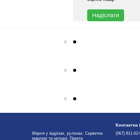
Надіслати
Контактна
Марля у відрізах, рулонах. Серветки
(067) 811-02
марлеві та неткані. Пакети