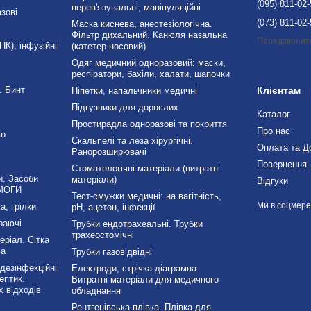
(095) 811-02
перев'язувальні, маніпуляційні
зові
(073) 811-02
Маска киснева, анестезіологічна.
Фільтр дихальний. Канюля назальна
Передзвонит
К), інфузійні
(катетер носовий)
Одяг медичний одноразовий: маски,
і
респіратори, бахіли, халати, шапочки
. Бинт
Клієнтам
Піпетки, напальчники медичні
Підгузники для дорослих
Каталог
Простирадла одноразові та покриття
Про нас
во
Скальпелі та леза хірургічні.
Оплата та Д
Ранорозширювачі
Повернення
Стоматологічні матеріали (витратні
и. Засоби
матеріали)
Відгуки
МОГИ
Тест-смужки медичні: на вагітність,
Ми в соцмер
а, грілки
рН, ацетон, інфекції
раючі
Трубки ендотрахеальні. Трубки
трахеостомічні
ріал. Сітка
ва
Трубки газовідвідні
езінфекційні
Електроди, стрічка діаграмна.
ептик.
Витратні матеріали для медичного
 відходів
обладнання
Рентгенівська плівка. Плівка для