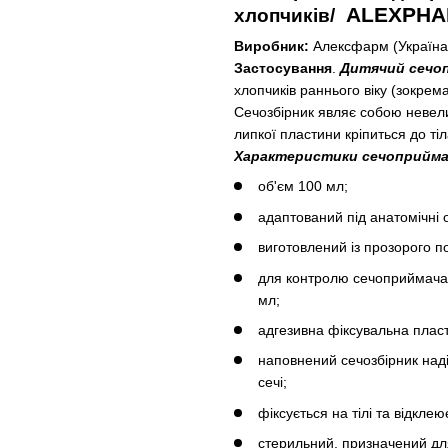
ALEXPH
хлопчиків/
Виробник:
Алексфарм (Україна) 
Застосування
.
Дитячий сечоп
хлопчиків раннього віку (зокре
Сечозбірник являє собою невели
липкої пластини кріпиться до ті
Характеристики сечоприймач
об'єм 100 мл;
адаптований під анатомічні о
виготовлений із прозорого п
для контролю сечоприймача,
мл;
адгезивна фіксувальна плас
наповнений сечозбірник над
сечі;
фіксується на тілі та відклею
стерильний, призначений дл