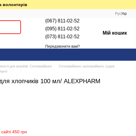
а волонтерів
Рус
Укр
(067) 811-02-52
(095) 811-02-52
Мій кошик
(073) 811-02-52
Передзвонити вам?
мності для аналізів. Сечоприймачі
Сечоприймачі, калоприймачі, судна
pharm
для хлопчиків 100 мл/ ALEXPHARM
сайті 450 грн