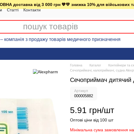
ВНА доставка від 3 000 грн 💙💛 знижка 10% для військових т
ки
Статті
Контакти
– компанія з продажу товарів медичного призначення
Головна
Каталог
Контейнери та є
Сечоприймачі, калоприймачі, судна Alex
Сечоприймач дитячий 
Артикул
000005882
5.91 грн/шт
Оптові ціни від 100 шт
Мінімальна сума замовлення на 