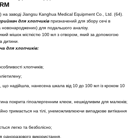
ARM
на заводі Jiangsu Kanghua Medical Equipment Co., Ltd. (64).
риймач для хлопчиків
призначений для збору сечі в
ма новонароджених) для подальшого аналізу.
кий мішок місткістю 100 мл з отвором, який за допомогою
ла дитини.
а для хлопчиків:
собливості хлопчиків;
оліетилену;
 що надійшла, нанесена шкала від 10 до 100 мл із кроком 10
тина покрита гіпоалергенним клеєм, нешкідливим для малюків;
ійно тримається на тілі, унеможливлюючи випадкове витікання
ється легко та безболісно;
я одноразового використання.