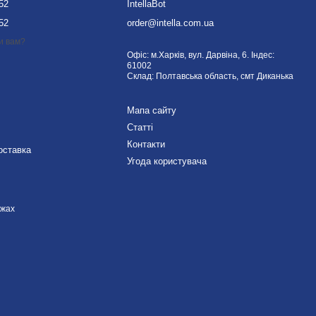
-52
IntellaBot
-52
order@intella.com.ua
и вам?
Офіс: м.Харків, вул. Дарвіна, 6. Індес:
61002
Склад: Полтавська область, смт Диканька
Мапа сайту
Статті
Контакти
оставка
Угода користувача
ежах