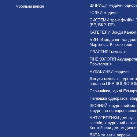
ШПРИЦИ медичні однора
Мобільна версія
ГОЛКИ медичні
СИСТЕМИ трансфузійні (П
(ВР, ВКР, ПР)
КАТЕТЕРИ Зонди Канюл
БИНТИ медичні. Бандажі
Мартенса. Кінезіо тейп
ПЛАСТИРІ медичні
ГІНЕКОЛОГІЯ Акушерст
Проктологія
РУКАВИЧКИ медичні
Джгути медичні, турнікет
надання ПЕРШОЇ ДОПО
Спринцівки, кухлі Есмарх
Пелюшки одноразові вби
ШОВНИЙ хірургічний мате
хірургічна поліпропілено
АНТИСЕПТИКИ для рук, д
засоби, хірургічний антис
Контейнери для медичних
ВАТА та ватні вироби