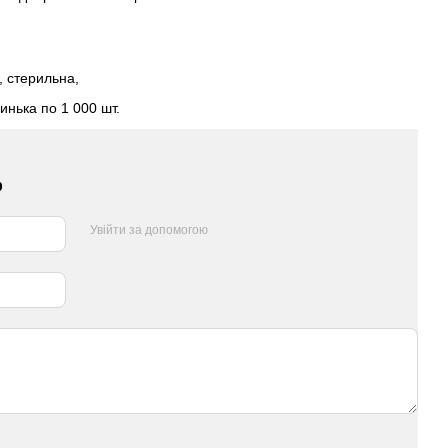
, стерильна,
инька по 1 000 шт.
р
Увійти за допомогою