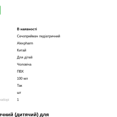
В наявності
Сечоприймач педіатричний
Alexpharm
Китай
Для дітей
Чоловіча
ПВХ
100 мл
Так
шт
наборі
1
чний (
дитячий
) для